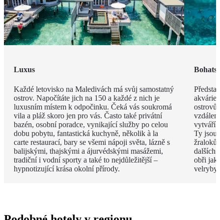
Luxus
Bohatst
Každé letovisko na Maledivách má svůj samostatný
Představ
ostrov. Napočítáte jich na 150 a každé z nich je
akvárie
luxusním místem k odpočinku. Čeká vás soukromá
ostrovů 
vila a pláž skoro jen pro vás. Často také privátní
vzdáleno
bazén, osobní poradce, vynikající služby po celou
vytváří 
dobu pobytu, fantastická kuchyně, několik à la
Ty jsou
carte restaurací, bary se všemi nápoji světa, lázně s
žraloků
balijskými, thajskými a ájurvédskými masážemi,
dalších 
tradiční i vodní sporty a také to nejdůležitější –
obři jak
hypnotizující krása okolní přírody.
velryby.
Podobné hotely v regionu