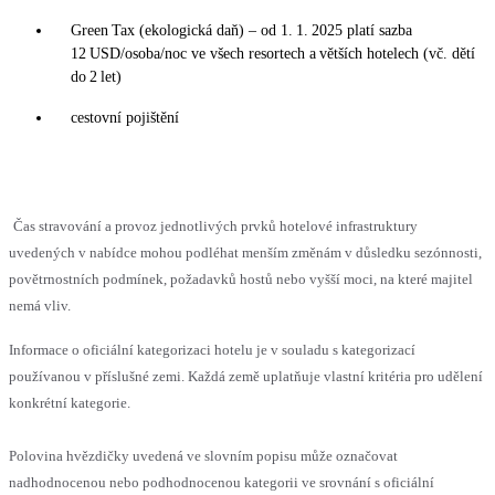
Green Tax (ekologická daň) – od 1. 1. 2025 platí sazba
12 USD/osoba/noc ve všech resortech a větších hotelech (vč. dětí
do 2 let)
cestovní pojištění
Čas stravování a provoz jednotlivých prvků hotelové infrastruktury
uvedených v nabídce mohou podléhat menším změnám v důsledku sezónnosti,
povětrnostních podmínek, požadavků hostů nebo vyšší moci, na které majitel
nemá vliv.
Informace o oficiální kategorizaci hotelu je v souladu s kategorizací
používanou v příslušné zemi. Každá země uplatňuje vlastní kritéria pro udělení
konkrétní kategorie.
Polovina hvězdičky uvedená ve slovním popisu může označovat
nadhodnocenou nebo podhodnocenou kategorii ve srovnání s oficiální