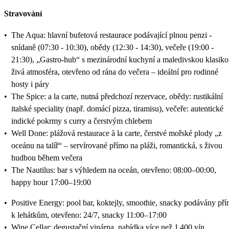
Stravování
•
The Aqua: hlavní bufetová restaurace podávající plnou penzi -
snídaně (07:30 - 10:30), obědy (12:30 - 14:30), večeře (19:00 -
21:30), „Gastro-hub“ s mezinárodní kuchyní a maledivskou klasiko
živá atmosféra, otevřeno od rána do večera – ideální pro rodinné
hosty i páry
•
The Spice: a la carte, nutná předchozí rezervace, obědy: rustikální
italské speciality (např. domácí pizza, tiramisu), večeře: autentické
indické pokrmy s curry a čerstvým chlebem
•
Well Done: plážová restaurace à la carte, čerstvé mořské plody „z
oceánu na talíř“ – servírované přímo na pláži, romantická, s živou
hudbou během večera
•
The Nautilus: bar s výhledem na oceán, otevřeno: 08:00–00:00,
happy hour 17:00–19:00
•
Positive Energy: pool bar, koktejly, smoothie, snacky podávány př
k lehátkům, otevřeno: 24/7, snacky 11:00–17:00
•
Wine Cellar: degustační vinárna, nabídka více než 1 400 vín,