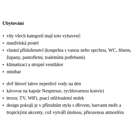
Ubytování
•
vily všech kategorií mají toto vybavení:
•
manželská postel
•
vlastní příslušenství (koupelna s vanou nebo sprchou, WC, fénem,
župany, pantoflemi, toaletními potřebami)
•
klimatizaci a stropní ventilátor
•
minibar
•
dvě litrové lahve neperlivé vody na den
•
kávovar na kapsle Nespresso, rychlovarnou konvici
•
trezor, TV, WiFi, psací stůl/toaletní stolek
•
design pokojů je v přírodním stylu s dřevem, barvami moře a
tropickými akcenty, což vytváří útulnou, přirozenou atmosféru