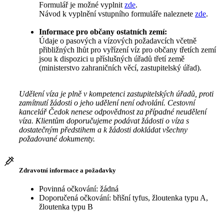
Formulář je možné vyplnit
zde
.
Návod k vyplnění vstupního formuláře naleznete
zde
.
Informace pro občany ostatních zemí:
Údaje o pasových a vízových požadavcích včetně
přibližných lhůt pro vyřízení víz pro občany třetích zemí
jsou k dispozici u příslušných úřadů třetí země
(ministerstvo zahraničních věcí, zastupitelský úřad).
Udělení víza je plně v kompetenci zastupitelských úřadů, proti
zamítnutí žádosti o jeho udělení není odvolání. Cestovní
kancelář Čedok nenese odpovědnost za případné neudělení
víza. Klientům doporučujeme podávat žádosti o víza s
dostatečným předstihem a k žádosti dokládat všechny
požadované dokumenty.
Zdravotní informace a požadavky
Povinná očkování: žádná
Doporučená očkování: břišní tyfus, žloutenka typu A,
žloutenka typu B