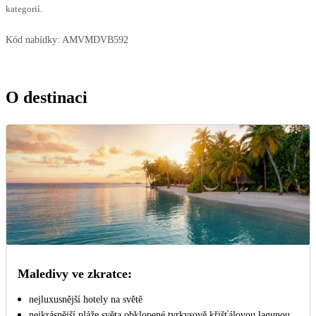
kategorií.
Kód nabídky:
AMVMDVB592
O destinaci
Maledivy ve zkratce:
nejluxusnější hotely na světě
nejkrásnější pláže světa obklopené tyrkysově křišťálovou lagunou