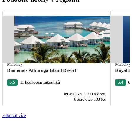
Maledivy
Maledivy
Diamonds Athuruga Island Resort
Royal I
5.5
11 hodnocení zákazníků
5.4
60
89 490 Kč
63 990 Kč
/os.
Ušetřete
25 500 Kč
zobrazit více