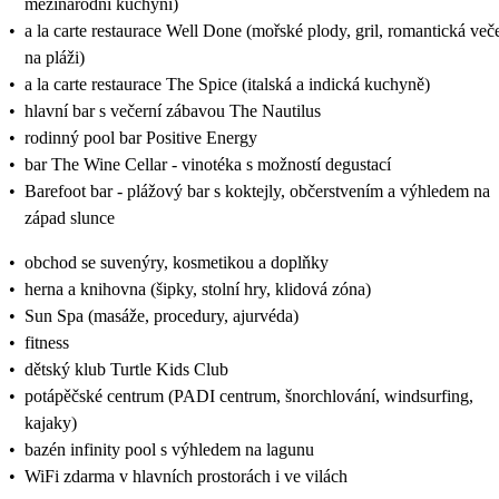
mezinárodní kuchyní)
•
a la carte restaurace Well Done (mořské plody, gril, romantická več
na pláži)
•
a la carte restaurace The Spice (italská a indická kuchyně)
•
hlavní bar s večerní zábavou The Nautilus
•
rodinný pool bar Positive Energy
•
bar The Wine Cellar - vinotéka s možností degustací
•
Barefoot bar - plážový bar s koktejly, občerstvením a výhledem na
západ slunce
•
obchod se suvenýry, kosmetikou a doplňky
•
herna a knihovna (šipky, stolní hry, klidová zóna)
•
Sun Spa (masáže, procedury, ajurvéda)
•
fitness
•
dětský klub Turtle Kids Club
•
potápěčské centrum (PADI centrum, šnorchlování, windsurfing,
kajaky)
•
bazén infinity pool s výhledem na lagunu
•
WiFi zdarma v hlavních prostorách i ve vilách