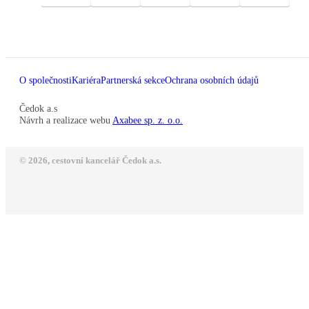
O společnosti
Kariéra
Partnerská sekce
Ochrana osobních údajů
Čedok a.s
Návrh a realizace webu
Axabee sp. z. o.o.
© 2026, cestovní kancelář Čedok a.s.