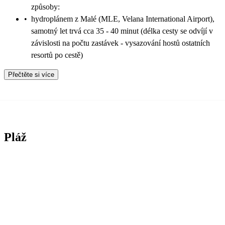
způsoby:
•
hydroplánem z Malé (MLE, Velana International Airport),
samotný let trvá cca 35 - 40 minut (délka cesty se odvíjí v
závislosti na počtu zastávek - vysazování hostů ostatních
resortů po cestě)
Přečtěte si více
Pláž