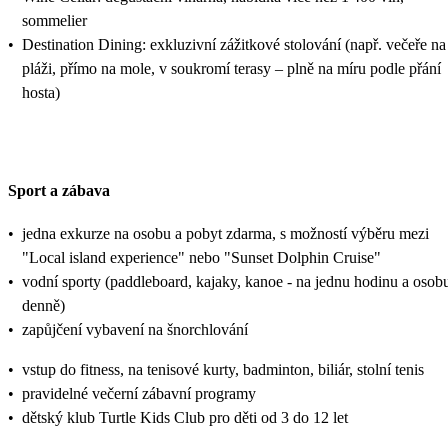
sommelier
•
Destination Dining: exkluzivní zážitkové stolování (např. večeře na
pláži, přímo na mole, v soukromí terasy – plně na míru podle přání
hosta)
Sport a zábava
•
jedna exkurze na osobu a pobyt zdarma, s možností výběru mezi
"Local island experience" nebo "Sunset Dolphin Cruise"
•
vodní sporty (paddleboard, kajaky, kanoe - na jednu hodinu a osob
denně)
•
zapůjčení vybavení na šnorchlování
•
vstup do fitness, na tenisové kurty, badminton, biliár, stolní tenis
•
pravidelné večerní zábavní programy
•
dětský klub Turtle Kids Club pro děti od 3 do 12 let