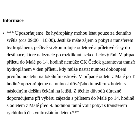
Informace
•
*** Upozorňujeme, že hydroplány mohou létat pouze za denního
světla (cca 09:00 - 16:00). Jestliže máte zájem o pobyt s transferem
hydroplánem, pečlivě si zkontrolujte odletové a příletové časy do
destinace, které naleznete po rozkliknutí sekce Letový řád. V přípa
příletu do Malé po 14. hodině nemůže CK Čedok garantovat transf
hydroplánem v den příletu, kdy může nastat nutnost dokoupení
prvního noclehu na lokálním ostrově. V případě odletu z Malé po 1
hodině upozorňujeme na nutnost dřívějšího transferu z hotelu s
následným delším čekání na letišti. Z těchto důvodů důrazně
doporučujeme při výběru zájezdu s příletem do Malé po 14. hodině 
s odletem z Malé před 9. hodinou ranní volit pobyt s transferem
rychlolodí či s vnitrostátním letem.***