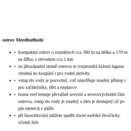
ostrov Meedhuffushi
•
kompaktní ostrov o rozměrech cca 390 m na délku a 170 m
na šířku, s obvodem cca 1 km
•
na jihozápadní straně ostrova se rozprostírá krásná laguna
vhodná ke koupání i pro vodní aktivity
•
vstup do vody je pozvolný, což umožňuje snadný přístup i
pro začátečníky, děti a neplavce
•
house reef lemuje převážně severní a severovýchodní část
ostrova, vstup do vody je snadný a útes je dostupný už po
pár metrech z pláže
•
při šnorchlování můžete spatřit různé mořské živočichy,
včetně želv