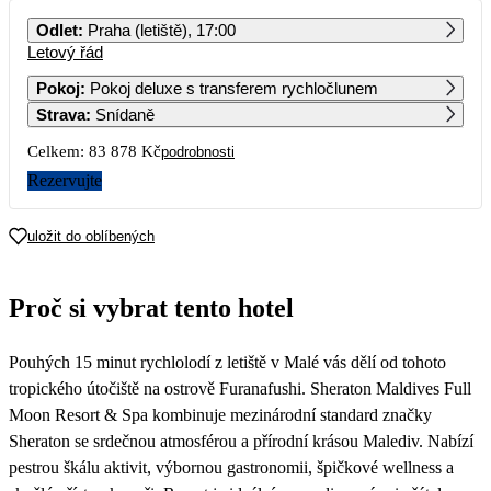
PO
ÚT
ST
ČT
PÁ
SO
NE
Odlet
:
Praha (letiště), 17:00
Letový řád
1
2
3
4
5
6
55 809
35 639
36 709
59 559
36 449
Pokoj
:
Pokoj deluxe s transferem rychločlunem
Strava
:
Snídaně
7
8
9
10
11
12
13
41 979
63 919
36 709
35 639
55 969
38 239
Celkem:
83 878 Kč
podrobnosti
14
15
16
17
18
19
20
Rezervujte
50 789
69 019
38 809
38 809
60 569
40 859
21
22
23
24
25
26
27
uložit do oblíbených
44 029
49 639
37 679
41 939
35 639
42 799
41 129
28
29
30
Proč si vybrat tento hotel
47 559
53 999
42 839
Pouhých 15 minut rychlolodí z letiště v Malé vás dělí od tohoto
tropického útočiště na ostrově Furanafushi. Sheraton Maldives Full
Moon Resort & Spa kombinuje mezinárodní standard značky
Sheraton se srdečnou atmosférou a přírodní krásou Malediv. Nabízí
pestrou škálu aktivit, výbornou gastronomii, špičkové wellness a