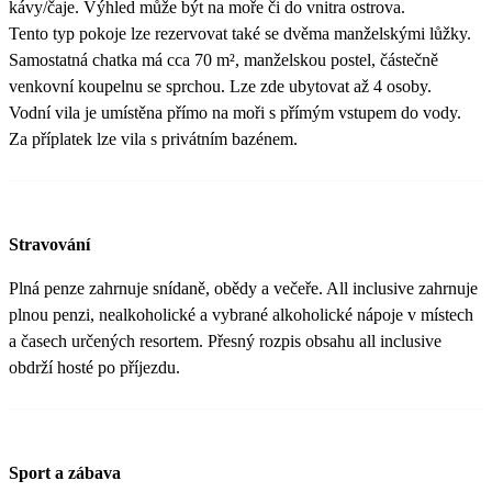
kávy/čaje. Výhled může být na moře či do vnitra ostrova.
Tento typ pokoje lze rezervovat také se dvěma manželskými lůžky.
Samostatná chatka má cca 70 m², manželskou postel, částečně
venkovní koupelnu se sprchou. Lze zde ubytovat až 4 osoby.
Vodní vila je umístěna přímo na moři s přímým vstupem do vody.
Za příplatek lze vila s privátním bazénem.
Stravování
Plná penze zahrnuje snídaně, obědy a večeře. All inclusive zahrnuje
plnou penzi, nealkoholické a vybrané alkoholické nápoje v místech
a časech určených resortem. Přesný rozpis obsahu all inclusive
obdrží hosté po příjezdu.
Sport a zábava