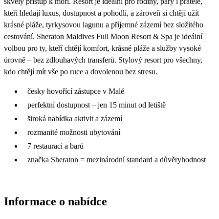
skvělý přístup k moři. Resort je ideální pro rodiny, páry i přátele,
kteří hledají luxus, dostupnost a pohodlí, a zároveň si chtějí užít
krásné pláže, tyrkysovou lagunu a příjemné zázemí bez složitého
cestování. Sheraton Maldives Full Moon Resort & Spa je ideální
volbou pro ty, kteří chtějí komfort, krásné pláže a služby vysoké
úrovně – bez zdlouhavých transferů. Stylový resort pro všechny,
kdo chtějí mít vše po ruce a dovolenou bez stresu.
česky hovořící zástupce v Malé
perfektní dostupnost – jen 15 minut od letiště
široká nabídka aktivit a zázemí
rozmanité možnosti ubytování
7 restaurací a barů
značka Sheraton = mezinárodní standard a důvěryhodnost
Informace o nabídce