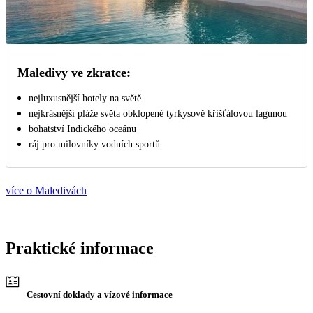
Maledivy ve zkratce:
nejluxusnější hotely na světě
nejkrásnější pláže světa obklopené tyrkysově křišťálovou lagunou
bohatství Indického oceánu
ráj pro milovníky vodních sportů
více o Maledivách
Praktické informace
Cestovní doklady a vízové informace