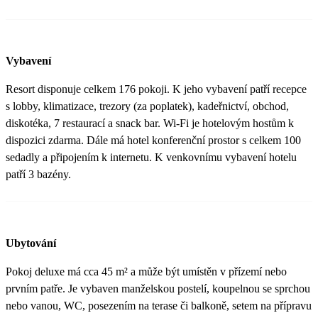
Vybavení
Resort disponuje celkem 176 pokoji. K jeho vybavení patří recepce
s lobby, klimatizace, trezory (za poplatek), kadeřnictví, obchod,
diskotéka, 7 restaurací a snack bar. Wi-Fi je hotelovým hostům k
dispozici zdarma. Dále má hotel konferenční prostor s celkem 100
sedadly a připojením k internetu. K venkovnímu vybavení hotelu
patří 3 bazény.
Ubytování
Pokoj deluxe má cca 45 m² a může být umístěn v přízemí nebo
prvním patře. Je vybaven manželskou postelí, koupelnou se sprchou
nebo vanou, WC, posezením na terase či balkoně, setem na přípravu