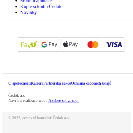
Mobilní aplikace
Kupte si knihu Čedok
Novinky
O společnosti
Kariéra
Partnerská sekce
Ochrana osobních údajů
Čedok a.s
Návrh a realizace webu
Axabee sp. z. o.o.
© 2026, cestovní kancelář Čedok a.s.