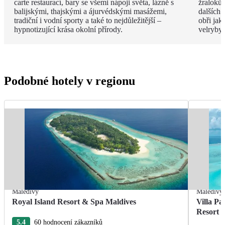
carte restaurací, bary se všemi nápoji světa, lázně s
žraloků
balijskými, thajskými a ájurvédskými masážemi,
dalších 
tradiční i vodní sporty a také to nejdůležitější –
obři jak
hypnotizující krása okolní přírody.
velryby.
Podobné hotely v regionu
Maledivy
Maledivy
Royal Island Resort & Spa Maldives
Villa Pa
Resort 
5.4
60 hodnocení zákazníků