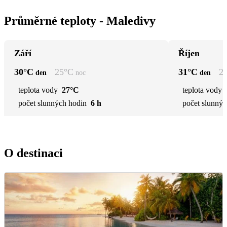
Průměrné teploty - Maledivy
Září
Říjen
30
°C
25
°C
31
°C
2
den
noc
den
teplota vody
27°C
teplota vody
počet slunných hodin
6 h
počet slunnýc
O destinaci