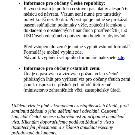
Informace pro občany České republiky:
K vycestování je potřeba cestovní pas platný alespoň 6
měsíců od návratu. Vízum není nutné pro turistický
pobyt kratší než 30 dní. Při vstupu je nutné se prokázat
pasem splňujícím podmínky výše, zpáteční letenkou a
dokladem o dostatečných finančních prostředcích (150
USD/osoba/den) nebo potvrzením hotelu o ubytování.
Před vstupem do země je nutné vyplnit vstupní formulář.
Formulář je možné vyplnit
zde
.
Návod k vyplnění vstupního formuláře naleznete
zde
.
Informace pro občany ostatních zemí:
Údaje o pasových a vízových požadavcích včetně
přibližných lhůt pro vyřízení víz pro občany třetích zemí
jsou k dispozici u příslušných úřadů třetí země
(ministerstvo zahraničních věcí, zastupitelský úřad).
Udělení víza je plně v kompetenci zastupitelských úřadů, proti
zamítnutí žádosti o jeho udělení není odvolání. Cestovní
kancelář Čedok nenese odpovědnost za případné neudělení
víza. Klientům doporučujeme podávat žádosti o víza s
dostatečným předstihem a k žádosti dokládat všechny
požadované dokumenty.