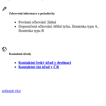
Zdravotní informace a požadavky
Povinná očkování: žádná
Doporučená očkování: břišní tyfus, žloutenka typu A,
žloutenka typu B
Kontaktní úřady
Kontaktní český úřad v destinaci
Kontaktní cizí úřad v ČR
zobrazit více