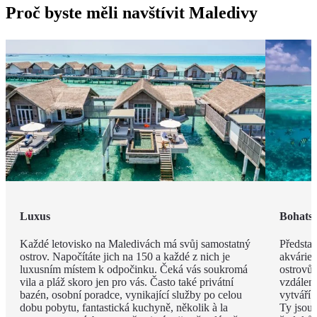
Proč byste měli navštívit Maledivy
Luxus
Bohatst
Každé letovisko na Maledivách má svůj samostatný
Představ
ostrov. Napočítáte jich na 150 a každé z nich je
akvárie
luxusním místem k odpočinku. Čeká vás soukromá
ostrovů 
vila a pláž skoro jen pro vás. Často také privátní
vzdáleno
bazén, osobní poradce, vynikající služby po celou
vytváří 
dobu pobytu, fantastická kuchyně, několik à la
Ty jsou