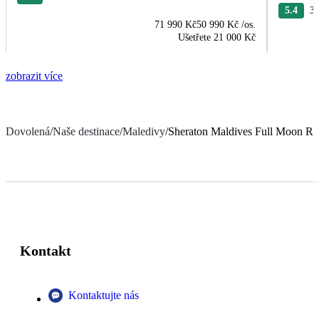
5.4
30
71 990 Kč
50 990 Kč
/os.
Ušetřete
21 000 Kč
zobrazit více
Dovolená
/
Naše destinace
/
Maledivy
/
Sheraton Maldives Full Moon Re
Kontakt
Kontaktujte nás