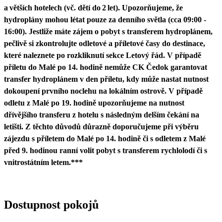
a větších hotelech (vč. dětí do 2 let). Upozorňujeme, že
hydroplány mohou létat pouze za denního světla (cca 09:00 -
16:00). Jestliže máte zájem o pobyt s transferem hydroplánem,
pečlivě si zkontrolujte odletové a příletové časy do destinace,
které naleznete po rozkliknutí sekce Letový řád. V případě
příletu do Malé po 14. hodině nemůže CK Čedok garantovat
transfer hydroplánem v den příletu, kdy může nastat nutnost
dokoupení prvního noclehu na lokálním ostrově. V případě
odletu z Malé po 19. hodině upozorňujeme na nutnost
dřívějšího transferu z hotelu s následným delším čekání na
letišti. Z těchto důvodů důrazně doporučujeme při výběru
zájezdu s příletem do Malé po 14. hodině či s odletem z Malé
před 9. hodinou ranní volit pobyt s transferem rychlolodí či s
vnitrostátním letem.***
Dostupnost pokojů