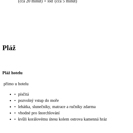
(cca 20 minut) + loď (cca 5 minut)
Pláž
Pláž hotelu
přímo u hotelu
•
písčitá
•
pozvolný vstup do moře
•
lehátka, slunečníky, matrace a ručníky zdarma
•
vhodné pro šnorchlování
•
kvůli korálovému útesu kolem ostrova kamenná hráz