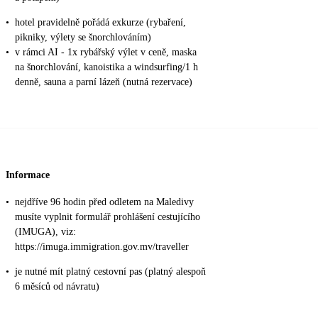
•
hotel pravidelně pořádá exkurze (rybaření,
pikniky, výlety se šnorchlováním)
•
v rámci AI - 1x rybářský výlet v ceně, maska
na šnorchlování, kanoistika a windsurfing/1 h
denně, sauna a parní lázeň (nutná rezervace)
Informace
•
nejdříve 96 hodin před odletem na Maledivy
musíte vyplnit formulář prohlášení cestujícího
(IMUGA), viz:
https://imuga.immigration.gov.mv/traveller
•
je nutné mít platný cestovní pas (platný alespoň
6 měsíců od návratu)