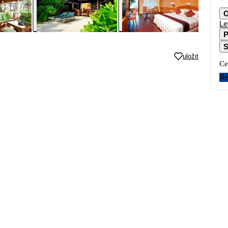
O
Le
P
S
uložit
Ce
Re