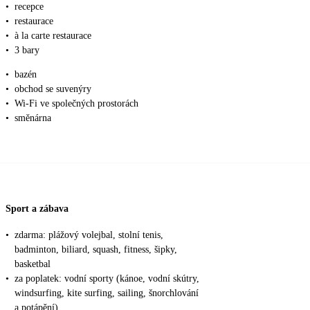
•
recepce
•
restaurace
•
à la carte restaurace
•
3 bary
•
bazén
•
obchod se suvenýry
•
Wi-Fi ve společných prostorách
•
směnárna
Sport a zábava
•
zdarma: plážový volejbal, stolní tenis,
badminton, biliard, squash, fitness, šipky,
basketbal
•
za poplatek: vodní sporty (kánoe, vodní skútry,
windsurfing, kite surfing, sailing, šnorchlování
a potápění)