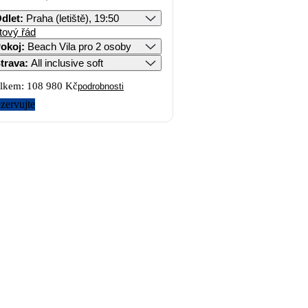
dlet
:
Praha (letiště), 19:50
tový řád
okoj
:
Beach Vila pro 2 osoby
trava
:
All inclusive soft
lkem:
108 980 Kč
podrobnosti
zervujte