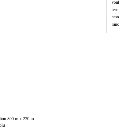
vonkajšia, tak
termíne minulý
cestou naspäť s
ráno. Nabudúce
pláž krásna - 
squash, ale te
výber nealko n
lohou 800 m x 220 m
olu