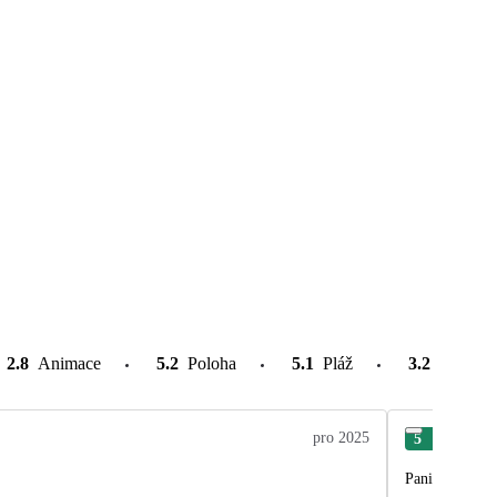
2.8
Animace
5.2
Poloha
5.1
Pláž
3.2
Atrakce
pro 2025
5
Rom
Pani delegátka