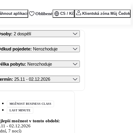
áhnout aplikaci
Oblíbené
CS / Kč
Klientská zóna Můj Čedok
Osoby
:
2 dospělí
dkud pojedete
:
Nerozhoduje
élka pobytu
:
Nerozhoduje
ermín
:
25.11 - 02.12.2026
MOŽNOST BUSINESS CLASS
LAST MINUTE
jlepší možnost v tomto období:
.11
-
02.12.2026
 dní, 7 nocí)