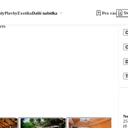
zdy
Plavby
Exotika
Další nabídka
Pro vás
St
ves
O
D
T
Ne
25
(8