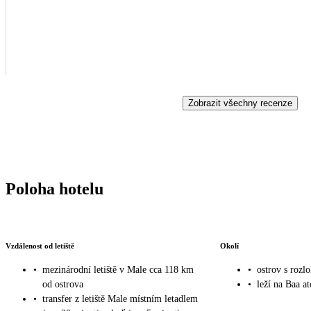
Zobrazit všechny recenze
Poloha hotelu
Vzdálenost od letiště
Okolí
•
mezinárodní letiště v Male cca 118 km
•
ostrov s roz
od ostrova
•
leží na Baa at
•
transfer z letiště Male místním letadlem