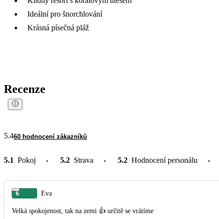
Klidný resort s korálovým útesem
Ideální pro šnorchlování
Krásná písečná pláž
Recenze
5.4
60 hodnocení zákazníků
5.1
Pokoj
5.2
Strava
5.2
Hodnocení personálu
6
Eva
Velká spokojenost, tak na zemi 👍 určitě se vrátíme