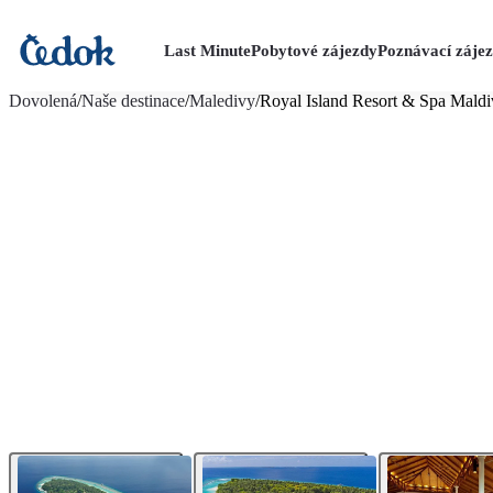
Last Minute
Pobytové zájezdy
Poznávací záje
více fotografií (28)
Dovolená
/
Naše destinace
/
Maledivy
/
Royal Island Resort & Spa Maldi