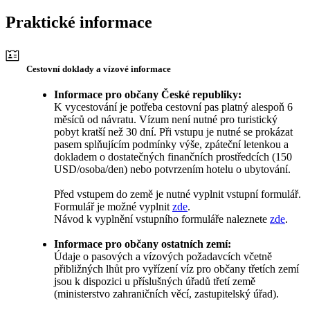
Praktické informace
Cestovní doklady a vízové informace
Informace pro občany České republiky:
K vycestování je potřeba cestovní pas platný alespoň 6
měsíců od návratu. Vízum není nutné pro turistický
pobyt kratší než 30 dní. Při vstupu je nutné se prokázat
pasem splňujícím podmínky výše, zpáteční letenkou a
dokladem o dostatečných finančních prostředcích (150
USD/osoba/den) nebo potvrzením hotelu o ubytování.
Před vstupem do země je nutné vyplnit vstupní formulář.
Formulář je možné vyplnit
zde
.
Návod k vyplnění vstupního formuláře naleznete
zde
.
Informace pro občany ostatních zemí:
Údaje o pasových a vízových požadavcích včetně
přibližných lhůt pro vyřízení víz pro občany třetích zemí
jsou k dispozici u příslušných úřadů třetí země
(ministerstvo zahraničních věcí, zastupitelský úřad).