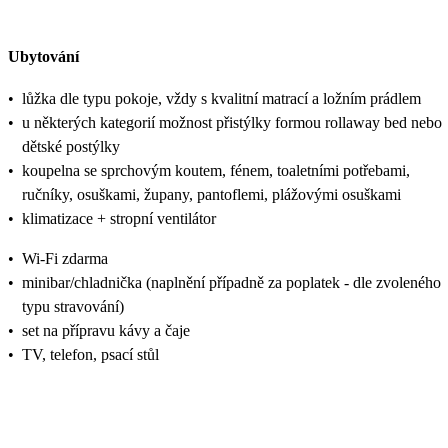
Ubytování
•
lůžka dle typu pokoje, vždy s kvalitní matrací a ložním prádlem
•
u některých kategorií možnost přistýlky formou rollaway bed nebo
dětské postýlky
•
koupelna se sprchovým koutem, fénem, toaletními potřebami,
ručníky, osuškami, župany, pantoflemi, plážovými osuškami
•
klimatizace + stropní ventilátor
•
Wi-Fi zdarma
•
minibar/chladnička (naplnění případně za poplatek - dle zvoleného
typu stravování)
•
set na přípravu kávy a čaje
•
TV, telefon, psací stůl