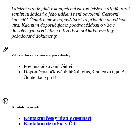
Udělení víza je plně v kompetenci zastupitelských úřadů, proti
zamítnutí žádosti o jeho udělení není odvolání. Cestovní
kancelář Čedok nenese odpovědnost za případné neudělení
víza. Klientům doporučujeme podávat žádosti o víza s
dostatečným předstihem a k žádosti dokládat všechny
požadované dokumenty.
Zdravotní informace a požadavky
Povinná očkování: žádná
Doporučená očkování: břišní tyfus, žloutenka typu A,
žloutenka typu B
Kontaktní úřady
Kontaktní český úřad v destinaci
Kontaktní cizí úřad v ČR