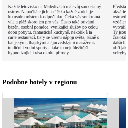
Každé letovisko na Maledivách má svůj samostatný
Představ
ostrov. Napočítáte jich na 150 a každé z nich je
akvárie
luxusním místem k odpočinku. Čeká vás soukromá
ostrovů 
vila a pláž skoro jen pro vás. Často také privátní
vzdáleno
bazén, osobní poradce, vynikající služby po celou
vytváří 
dobu pobytu, fantastická kuchyně, několik à la
Ty jsou
carte restaurací, bary se všemi nápoji světa, lázně s
žraloků
balijskými, thajskými a ájurvédskými masážemi,
dalších 
tradiční i vodní sporty a také to nejdůležitější –
obři jak
hypnotizující krása okolní přírody.
velryby.
Podobné hotely v regionu