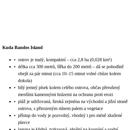
Kuda Bandos Island
•
ostrov je malý, kompaktní – cca 2,8 ha (0,028 km²)
•
délka cca 300 metrů, šířka do 200 metrů – dá se pohodlně
obejít za pár minut (cca 10–15 minut volné chůze kolem
dokola)
•
bílý jemný písek kolem celého ostrova, občas přerušený
menšími kamennými hrázemi na ochranu proti erozi
•
pláž je udržovaná, široká zejména na východní a jižní straně
ostrova, s přirozeným stínem palem a vegetace
•
přístup do vody je pozvolný, vhodný i pro méně zkušené
plavce
•
laguna je klidná, tyrkysová, ideální na koupání a vodní