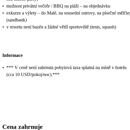
•
možnost privátní večeře / BBQ na pláži – na objednávku
•
exkurze a výlety – do Malé, na sousední ostrovy, na písečné mělčin
(sandbank)
•
v resortu není bazén a žádné větší sportoviště (tenis, squash)
Informace
•
*** V ceně není zahrnuta pobytová taxa splatná na místě v hotelu
(cca 10 USD/pokoj/noc).***
Cena zahrnuje