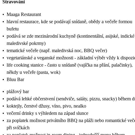
Stravování
•
Maaga Restaurant
•
hlavní restaurace, kde se podávají snídaně, obědy a večeře formou
bufetu
•
podává se zde mezinárodní kuchyně (kontinentální, asijské, indické
maledivské pokrmy)
•
tematické večeře (např. maledivská noc, BBQ večer)
•
vegetariánské a veganské možnosti - základní výběr vždy k dispozi
•
life cooking stanice - často u snídaně (vajíčka na přání, palačinky),
někdy u večeře (pasta, wok)
•
Bluu Bar
•
plážový bar
•
podává lehké občerstvení (sendviče, saláty, pizzu, snacky) během 
•
koktejly, čerstvé džusy, víno, pivo, nealko
•
večerní drinky s výhledem na západ slunce
•
za poplatek možnost privátního BBQ na pláži nebo romantické več
při svíčkách
•
za poplatek možnost in-room dining - jednodušší menu během