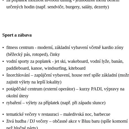
určených hodin (např. sendviče, burgery, saláty, dezerty)
Sport a zábava
•
fitness centrum - moderní, základní vybavení včetně kardio zóny
(běžecký pás, rotoped), činky
•
vodní sporty za poplatek - jet ski, wakeboard, vodní lyže, banán,
paddleboard, kanoe, windsurfing, kiteboard
•
šnorchlování – zapůjčení vybavení, house reef spíše základní (mož
zajistit výlety na lepší lokality)
•
potápěčské centrum (externí operátor) – kurzy PADI, výpravy na
okolní útesy
•
rybaření – výlety za příplatek (např. při západu slunce)
•
tematické večery v restauraci – maledivská noc, barbecue
•
živá hudba / DJ večery – občasné akce v Bluu baru (spíše komorní
než hlučné párty)