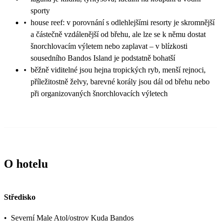
sporty
•
house reef: v porovnání s odlehlejšími resorty je skromnější
a částečně vzdálenější od břehu, ale lze se k němu dostat
šnorchlovacím výletem nebo zaplavat – v blízkosti
sousedního Bandos Island je podstatně bohatší
•
běžně viditelné jsou hejna tropických ryb, menší rejnoci,
příležitostně želvy, barevné korály jsou dál od břehu nebo
při organizovaných šnorchlovacích výletech
O hotelu
Středisko
•
Severní Male Atol/ostrov Kuda Bandos