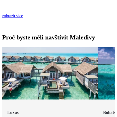
zobrazit více
Proč byste měli navštívit Maledivy
Luxus
Bohatst