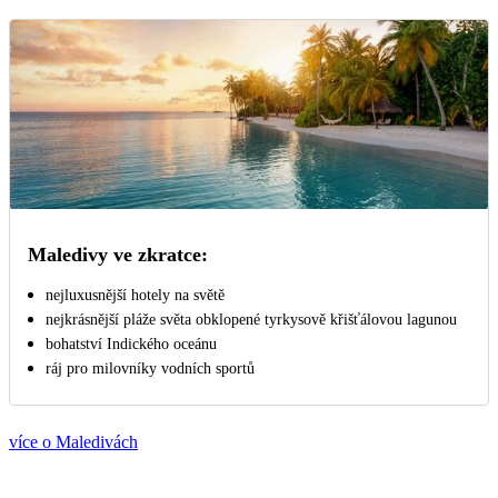
Maledivy ve zkratce:
nejluxusnější hotely na světě
nejkrásnější pláže světa obklopené tyrkysově křišťálovou lagunou
bohatství Indického oceánu
ráj pro milovníky vodních sportů
více o Maledivách