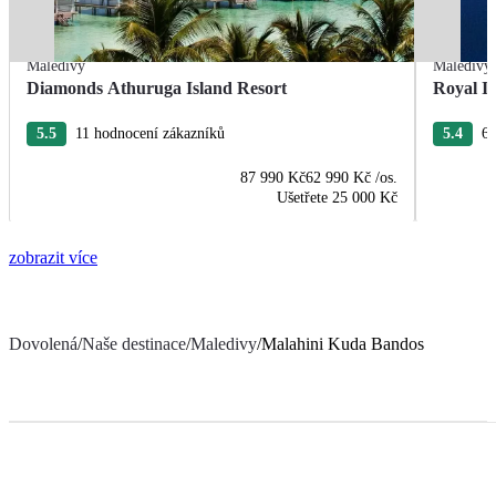
Maledivy
Maledivy
Diamonds Athuruga Island Resort
Royal I
5.5
11 hodnocení zákazníků
5.4
60
87 990 Kč
62 990 Kč
/os.
Ušetřete
25 000 Kč
zobrazit více
Dovolená
/
Naše destinace
/
Maledivy
/
Malahini Kuda Bandos