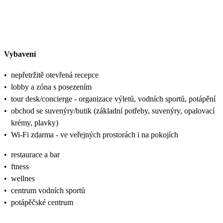
Vybavení
•
nepřetržitě otevřená recepce
•
lobby a zóna s posezením
•
tour desk/concierge - organizace výletů, vodních sportů, potápění
•
obchod se suvenýry/butik (základní potřeby, suvenýry, opalovací
krémy, plavky)
•
Wi-Fi zdarma - ve veřejných prostorách i na pokojích
•
restaurace a bar
•
ftness
•
wellnes
•
centrum vodních sportů
•
potápěčské centrum