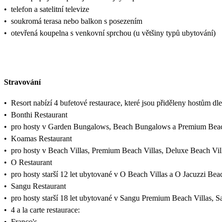
•
telefon a satelitní televize
•
soukromá terasa nebo balkon s posezením
•
otevřená koupelna s venkovní sprchou (u většiny typů ubytování)
Stravování
•
Resort nabízí 4 bufetové restaurace, které jsou přiděleny hostům dle
•
Bonthi Restaurant
•
pro hosty v Garden Bungalows, Beach Bungalows a Premium Be
•
Koamas Restaurant
•
pro hosty v Beach Villas, Premium Beach Villas, Deluxe Beach Vill
•
O Restaurant
•
pro hosty starší 12 let ubytované v O Beach Villas a O Jacuzzi Bea
•
Sangu Restaurant
•
pro hosty starší 18 let ubytované v Sangu Premium Beach Villas, Sa
•
4 a la carte restaurace:
•
Franco's