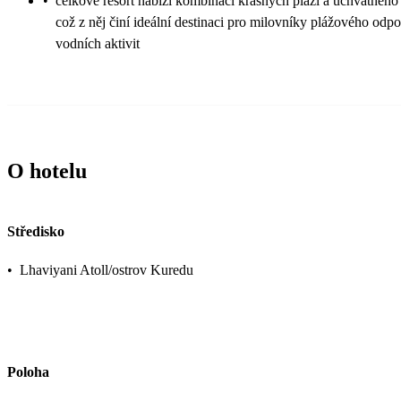
•
celkově resort nabízí kombinaci krásných pláží a úchvatného
což z něj činí ideální destinaci pro milovníky plážového odpo
vodních aktivit
O hotelu
Středisko
•
Lhaviyani Atoll/ostrov Kuredu
Poloha