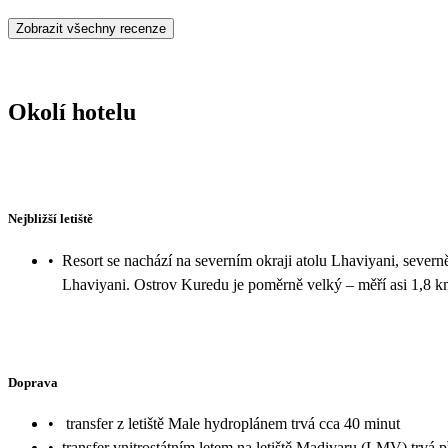
Zobrazit všechny recenze
Okolí hotelu
Nejbližší letiště
•
Resort se nachází na severním okraji atolu Lhaviyani, severn
Lhaviyani. Ostrov Kuredu je poměrně velký – měří asi 1,8 k
Doprava
•
transfer z letiště Male hydroplánem trvá cca 40 minut
•
transfer vnitrostátním letem na letiště Madivaru (LMV) trvá p