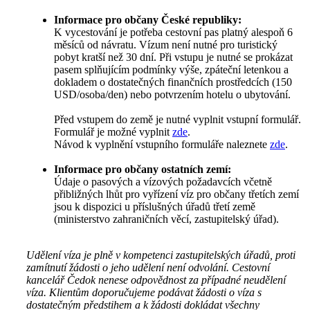
Informace pro občany České republiky:
K vycestování je potřeba cestovní pas platný alespoň 6
měsíců od návratu. Vízum není nutné pro turistický
pobyt kratší než 30 dní. Při vstupu je nutné se prokázat
pasem splňujícím podmínky výše, zpáteční letenkou a
dokladem o dostatečných finančních prostředcích (150
USD/osoba/den) nebo potvrzením hotelu o ubytování.
Před vstupem do země je nutné vyplnit vstupní formulář.
Formulář je možné vyplnit
zde
.
Návod k vyplnění vstupního formuláře naleznete
zde
.
Informace pro občany ostatních zemí:
Údaje o pasových a vízových požadavcích včetně
přibližných lhůt pro vyřízení víz pro občany třetích zemí
jsou k dispozici u příslušných úřadů třetí země
(ministerstvo zahraničních věcí, zastupitelský úřad).
Udělení víza je plně v kompetenci zastupitelských úřadů, proti
zamítnutí žádosti o jeho udělení není odvolání. Cestovní
kancelář Čedok nenese odpovědnost za případné neudělení
víza. Klientům doporučujeme podávat žádosti o víza s
dostatečným předstihem a k žádosti dokládat všechny