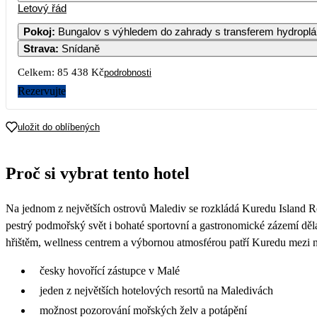
Letový řád
Pokoj
:
Bungalov s výhledem do zahrady s transferem hydrop
Strava
:
Snídaně
Celkem:
85 438 Kč
podrobnosti
Rezervujte
uložit do oblíbených
Proč si vybrat tento hotel
Na jednom z největších ostrovů Malediv se rozkládá Kuredu Island Res
pestrý podmořský svět i bohaté sportovní a gastronomické zázemí děl
hřištěm, wellness centrem a výbornou atmosférou patří Kuredu mezi ne
česky hovořící zástupce v Malé
jeden z největších hotelových resortů na Maledivách
možnost pozorování mořských želv a potápění