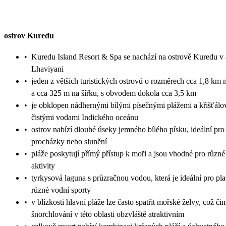
ostrov Kuredu
•
Kuredu Island Resort & Spa se nachází na ostrově Kuredu v 
Lhaviyani
•
jeden z větších turistických ostrovů o rozměrech cca 1,8 km 
a cca 325 m na šířku, s obvodem dokola cca 3,5 km
•
je obklopen nádhernými bílými písečnými plážemi a křišťálo
čistými vodami Indického oceánu
•
ostrov nabízí dlouhé úseky jemného bílého písku, ideální pro 
procházky nebo slunění
•
pláže poskytují přímý přístup k moři a jsou vhodné pro různé
aktivity
•
tyrkysová laguna s průzračnou vodou, která je ideální pro pla
různé vodní sporty
•
v blízkosti hlavní pláže lze často spatřit mořské želvy, což čin
šnorchlování v této oblasti obzvláště atraktivním