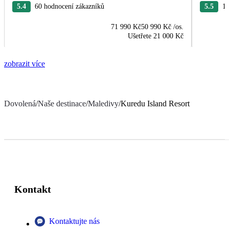
5.4
60 hodnocení zákazníků
5.5
11
71 990 Kč
50 990 Kč
/os.
Ušetřete
21 000 Kč
zobrazit více
Dovolená
/
Naše destinace
/
Maledivy
/
Kuredu Island Resort
Kontakt
Kontaktujte nás