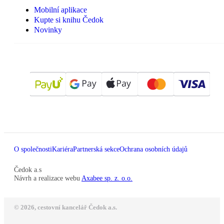
Mobilní aplikace
Kupte si knihu Čedok
Novinky
O společnosti
Kariéra
Partnerská sekce
Ochrana osobních údajů
Čedok a.s
Návrh a realizace webu
Axabee sp. z. o.o.
© 2026, cestovní kancelář Čedok a.s.