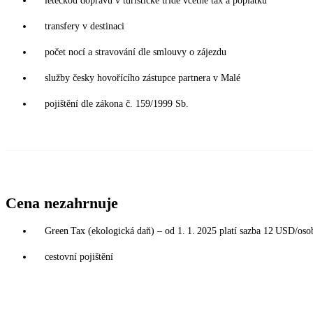
leteckou dopravu v turistické třídě včetně tax a poplatků
transfery v destinaci
počet nocí a stravování dle smlouvy o zájezdu
služby česky hovořícího zástupce partnera v Malé
pojištění dle zákona č. 159/1999 Sb.
Cena nezahrnuje
Green Tax (ekologická daň) – od 1. 1. 2025 platí sazba 12 USD/osoba
cestovní pojištění