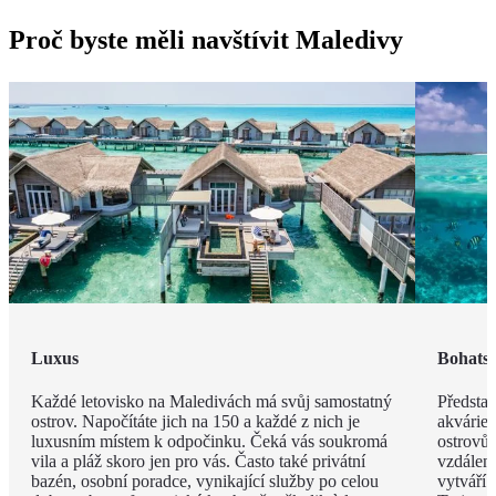
Proč byste měli navštívit Maledivy
Luxus
Bohatst
Každé letovisko na Maledivách má svůj samostatný
Představ
ostrov. Napočítáte jich na 150 a každé z nich je
akvárie
luxusním místem k odpočinku. Čeká vás soukromá
ostrovů 
vila a pláž skoro jen pro vás. Často také privátní
vzdáleno
bazén, osobní poradce, vynikající služby po celou
vytváří 