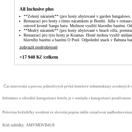
All Inclusive plus
**Zelený náramek** (pro hosty ubytované v garden bungalows,
Restaurací pro hosty s tímto náramkem je Bonthi. Jídla v restau
ostrově kromě Sangu baru. Možnost využití hlavního bazénu. Od
**Modrý náramek** (pro hosty ubytované v beach villa, premium b
Restaurací pro tyto hosty je Koamas. Hosté mohou využít snídaně
hlavního bazénu a bazénu O Pool. Odpolední snack v Babuna bar
zobrazit podrobnosti
+17 940 Kč /celkem
Čas stravování a provoz jednotlivých prvků hotelové infrastruktury uvedených
Informace o oficiální kategorizaci hotelu je v souladu s kategorizací používanou 
Polovina hvězdičky uvedená ve slovním popisu může označovat nadhodnocenou n
Kód nabídky:
AMVMDVB4U8