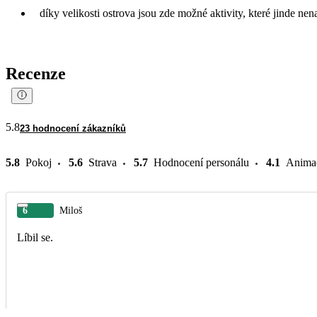
díky velikosti ostrova jsou zde možné aktivity, které jinde nen
Recenze
5.8
23 hodnocení zákazníků
5.8
Pokoj
5.6
Strava
5.7
Hodnocení personálu
4.1
Anima
6
Miloš
Líbil se.