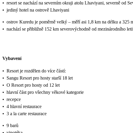
•
resort se nachází na severním okraji atolu Lhaviyani, severně od S
•
jediný hotel na ostrově Lhaviyani
•
ostrov Kuredu je poměrně velký – měří asi 1,8 km na délku a 325 m
•
nachází se přibližně 152 km severovýchodně od mezinárodního leti
Vybavení
•
Resort je rozdělen do více částí:
•
Sangu Resort pro hosty starší 18 let
•
O Resort pro hosty od 12 let
•
hlavní část pro všechny věkové kategorie
•
recepce
•
4 hlavní restaurace
•
3 a la carte restaurace
•
9 barů
•
vinotéka