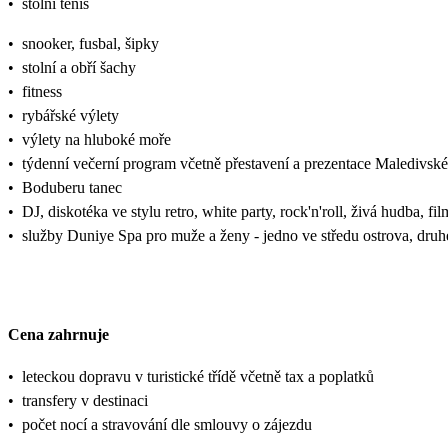
•
stolní tenis
•
snooker, fusbal, šipky
•
stolní a obří šachy
•
fitness
•
rybářské výlety
•
výlety na hluboké moře
•
týdenní večerní program včetně přestavení a prezentace Maledivské 
•
Boduberu tanec
•
DJ, diskotéka ve stylu retro, white party, rock'n'roll, živá hudba, f
•
služby Duniye Spa pro muže a ženy - jedno ve středu ostrova, dru
Cena zahrnuje
•
leteckou dopravu v turistické třídě včetně tax a poplatků
•
transfery v destinaci
•
počet nocí a stravování dle smlouvy o zájezdu