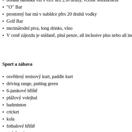
•
"O" Bar
•
prostorný bar má v nabídce přes 20 druhů vodky
•
Golf Bar
•
mezinárodní piva, long drinks, víno
•
V ceně zájezdu je snídaně, plná penze, all inclusive plus nebo al
Sport a zábava
•
osvětlený tenisový kurt, paddle kurt
•
driving range, putting green
•
6-jamkové hřiště
•
plážový volejbal
•
badminton
•
cricket
•
kola
•
fotbalové hřiště