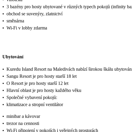
•
3 bazény pro hosty ubytované v různých typech pokojů (infinity ba
•
obchod se suvenýry, zlatnictví
•
směnárna
•
Wi-Fi v lobby zdarma
Ubytování
•
Kuredu Island Resort na Maledivách nabízí širokou škálu ubytování,
•
Sangu Resort je pro hosty starší 18 let
•
O Resort je pro hosty starší 12 let
•
Hlavní oblast je pro hosty každého věku
•
Společné vybavení pokojů:
•
klimatizace a stropní ventilátor
•
minibar a kávovar
•
trezor na cennosti
•
Wi-Fi připojení v pokojích i veřejných prostorách