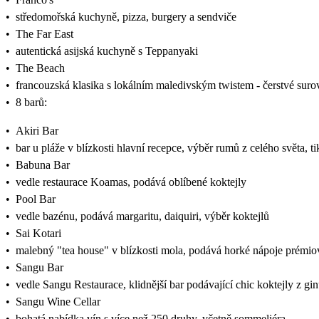
•
středomořská kuchyně, pizza, burgery a sendviče
•
The Far East
•
autentická asijská kuchyně s Teppanyaki
•
The Beach
•
francouzská klasika s lokálním maledivským twistem - čerstvé suro
•
8 barů:
•
Akiri Bar
•
bar u pláže v blízkosti hlavní recepce, výběr rumů z celého světa, tik
•
Babuna Bar
•
vedle restaurace Koamas, podává oblíbené koktejly
•
Pool Bar
•
vedle bazénu, podává margaritu, daiquiri, výběr koktejlů
•
Sai Kotari
•
malebný "tea house" v blízkosti mola, podává horké nápoje prémio
•
Sangu Bar
•
vedle Sangu Restaurace, klidnější bar podávající chic koktejly z gi
•
Sangu Wine Cellar
•
bohatá nabídka vín s více než 250 druhy, včetně sommeliéra