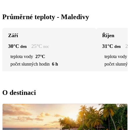
Průměrné teploty - Maledivy
Září
Říjen
30
°C
25
°C
31
°C
2
den
noc
den
teplota vody
27°C
teplota vody
počet slunných hodin
6 h
počet slunnýc
O destinaci