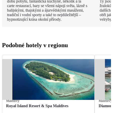
dobu pobytu, fantastická kuchyně, několik à la
Ty jsou
carte restaurací, bary se všemi nápoji světa, lázně s
žraloků
balijskými, thajskými a ájurvédskými masážemi,
dalších 
tradiční i vodní sporty a také to nejdůležitější –
obři jak
hypnotizující krása okolní přírody.
velryby.
Podobné hotely v regionu
Maledivy
Maledivy
Royal Island Resort & Spa Maldives
Diamond