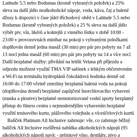
Latitude 5.5 nebo Bodumas (kromě vybraných položek) a 25%
sleva na další jídlo nealkoholické nápoje, voda, káva, čaj a balené
džusy k dispozici v čase jídel tříchodový oběd v Latitude 5.5 nebo
Bodumas (kromě vybraných položek) a 25 % sleva na další jídlo
výběr piv, vín, likérů a koktejlů z vinného lístku v době 10:00 -
23:00 v provozovnách minibar na pokoji s vybranými položkami
doplňován denně jedna masáž (30 min) pro pár pro pobyty na 7 až
13 nocí jedna masáž (60 min) pro pár pro pobyty na 14 a více nocí
Další bezplatné služby: přivítání na letišti Velana při příjezdu a
odjezdu možnost využití TMA VIP salónek s lehkým občerstvením
a Wi-Fi na terminálu hydroplánů čokoládová hodinka denně od
16:00 do 17:00 včetně zmrzliny bezplatná balená voda na pokoji
(doplňována denně) bezplatné zapůjčení šnorchlovacího vybavení
(maska a ploutve) bezplatné nemotorizované vodní sporty bezplatný
přístup do fitness centra s nejmodernějším vybavením bezplatné
využití tenisového kurtu, plážového volejbalu a víceúčelových kurtů
Balíček Platinum All Inclusive zahrnuje: vše, co zahrnuje běžný
balíček All Inclusive rozšířená nabídka alkoholických nápojů (95
alkoholických nápojů navíc - prémiové víno, destiláty, pivo a