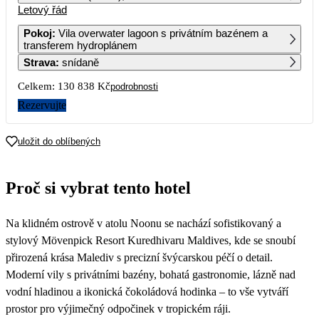
Letový řád
1
2
3
4
5
6
82 689
62 509
63 579
96 959
63 319
Pokoj
:
Vila overwater lagoon s privátním bazénem a
transferem hydroplánem
7
8
9
10
11
12
13
Strava
:
snídaně
73 069
90 789
63 579
62 509
84 949
65 119
Celkem:
130 838 Kč
podrobnosti
14
15
16
17
18
19
20
81 879
108 399
67 789
65 679
87 439
69 839
Rezervujte
21
22
23
24
25
26
27
75 119
76 509
64 559
65 419
62 509
68 839
66 319
uložit do oblíbených
28
29
30
71 909
77 509
65 509
Proč si vybrat tento hotel
Na klidném ostrově v atolu Noonu se nachází sofistikovaný a
stylový Mövenpick Resort Kuredhivaru Maldives, kde se snoubí
přirozená krása Malediv s precizní švýcarskou péčí o detail.
Moderní vily s privátními bazény, bohatá gastronomie, lázně nad
vodní hladinou a ikonická čokoládová hodinka – to vše vytváří
prostor pro výjimečný odpočinek v tropickém ráji.