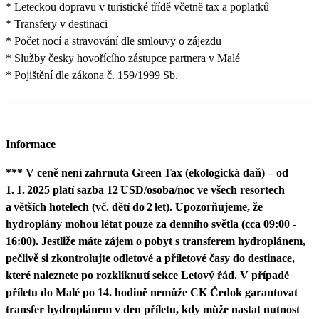
* Leteckou dopravu v turistické třídě včetně tax a poplatků
* Transfery v destinaci
* Počet nocí a stravování dle smlouvy o zájezdu
* Služby česky hovořícího zástupce partnera v Malé
* Pojištění dle zákona č. 159/1999 Sb.
Informace
*** V ceně není zahrnuta Green Tax (ekologická daň) – od
1. 1. 2025 platí sazba 12 USD/osoba/noc ve všech resortech
a větších hotelech (vč. dětí do 2 let). Upozorňujeme, že
hydroplány mohou létat pouze za denního světla (cca 09:00 -
16:00). Jestliže máte zájem o pobyt s transferem hydroplánem,
pečlivě si zkontrolujte odletové a příletové časy do destinace,
které naleznete po rozkliknutí sekce Letový řád. V případě
příletu do Malé po 14. hodině nemůže CK Čedok garantovat
transfer hydroplánem v den příletu, kdy může nastat nutnost