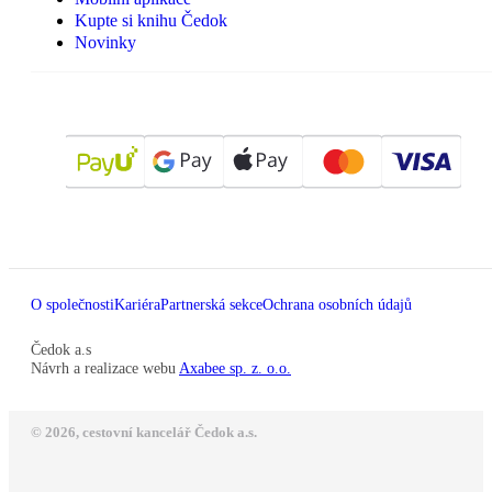
Kupte si knihu Čedok
Novinky
O společnosti
Kariéra
Partnerská sekce
Ochrana osobních údajů
Čedok a.s
Návrh a realizace webu
Axabee sp. z. o.o.
© 2026, cestovní kancelář Čedok a.s.