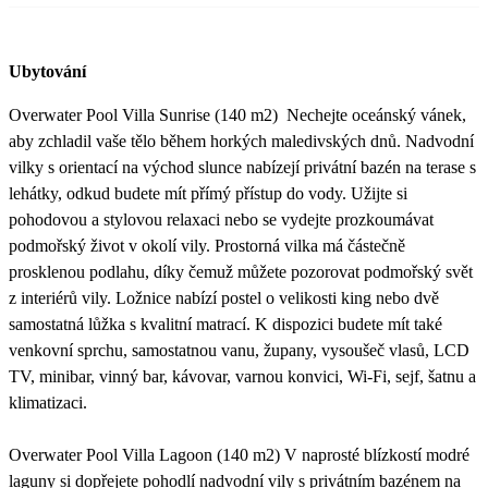
Ubytování
Overwater Pool Villa Sunrise (140 m2) Nechejte oceánský vánek,
aby zchladil vaše tělo během horkých maledivských dnů. Nadvodní
vilky s orientací na východ slunce nabízejí privátní bazén na terase s
lehátky, odkud budete mít přímý přístup do vody. Užijte si
pohodovou a stylovou relaxaci nebo se vydejte prozkoumávat
podmořský život v okolí vily. Prostorná vilka má částečně
prosklenou podlahu, díky čemuž můžete pozorovat podmořský svět
z interiérů vily. Ložnice nabízí postel o velikosti king nebo dvě
samostatná lůžka s kvalitní matrací. K dispozici budete mít také
venkovní sprchu, samostatnou vanu, župany, vysoušeč vlasů, LCD
TV, minibar, vinný bar, kávovar, varnou konvici, Wi-Fi, sejf, šatnu a
klimatizaci.
Overwater Pool Villa Lagoon (140 m2) V naprosté blízkostí modré
laguny si dopřejete pohodlí nadvodní vily s privátním bazénem na