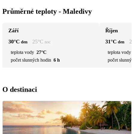
Průměrné teploty - Maledivy
Září
Říjen
30
°C
25
°C
31
°C
2
den
noc
den
teplota vody
27°C
teplota vody
počet slunných hodin
6 h
počet slunnýc
O destinaci