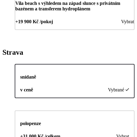
Vila beach s výhledem na západ slunce s privátním
bazénem a transferem hydroplánem
+19 900 Kč /pokoj
Vybrat
Strava
snídaně
v ceně
Vybrané
polopenze
+31 000 Kč /celkem
Vybrat