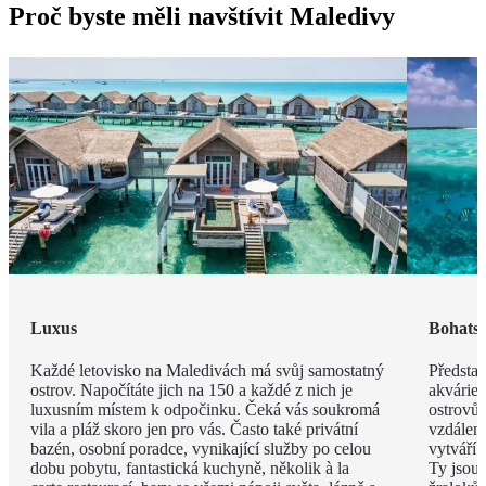
Proč byste měli navštívit Maledivy
Luxus
Bohatst
Každé letovisko na Maledivách má svůj samostatný
Představ
ostrov. Napočítáte jich na 150 a každé z nich je
akvárie
luxusním místem k odpočinku. Čeká vás soukromá
ostrovů 
vila a pláž skoro jen pro vás. Často také privátní
vzdáleno
bazén, osobní poradce, vynikající služby po celou
vytváří 
dobu pobytu, fantastická kuchyně, několik à la
Ty jsou