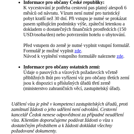
Informace pro občany České republiky:
K vycestování je potřeba cestovní pas platný alespoň 6
měsíců od návratu. Vízum není nutné pro turistický
pobyt kratší než 30 dní. Při vstupu je nutné se prokázat
pasem splňujícím podmínky výše, zpáteční letenkou a
dokladem o dostatečných finančních prostředcích (150
USD/osoba/den) nebo potvrzením hotelu o ubytování.
Před vstupem do země je nutné vyplnit vstupní formulář.
Formulář je možné vyplnit
zde
.
Návod k vyplnění vstupního formuláře naleznete
zde
.
Informace pro občany ostatních zemí:
Údaje o pasových a vízových požadavcích včetně
přibližných lhůt pro vyřízení víz pro občany třetích zemí
jsou k dispozici u příslušných úřadů třetí země
(ministerstvo zahraničních věcí, zastupitelský úřad).
Udělení víza je plně v kompetenci zastupitelských úřadů, proti
zamítnutí žádosti o jeho udělení není odvolání. Cestovní
kancelář Čedok nenese odpovědnost za případné neudělení
víza. Klientům doporučujeme podávat žádosti o víza s
dostatečným předstihem a k žádosti dokládat všechny
požadované dokumenty.