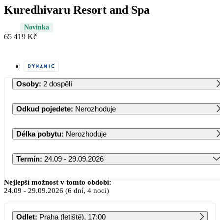
Kuredhivaru Resort and Spa
Novinka
65 419 Kč
Osoby
:
2 dospělí
Odkud pojedete
:
Nerozhoduje
Délka pobytu
:
Nerozhoduje
Termín
:
24.09 - 29.09.2026
Září 2026
Nejlepší možnost v tomto období:
24.09
-
29.09.2026
(6 dní, 4 noci)
PO
ÚT
ST
ČT
PÁ
SO
NE
Odlet
:
Praha (letiště), 17:00