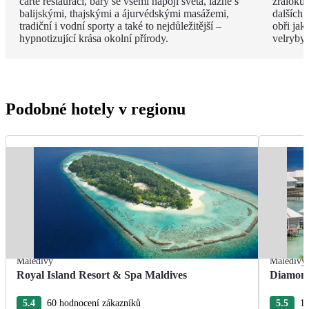
carte restaurací, bary se všemi nápoji světa, lázně s
žraloků
balijskými, thajskými a ájurvédskými masážemi,
dalších 
tradiční i vodní sporty a také to nejdůležitější –
obři jak
hypnotizující krása okolní přírody.
velryby.
Podobné hotely v regionu
Maledivy
Maledivy
Royal Island Resort & Spa Maldives
Diamond
5.4
60 hodnocení zákazníků
5.5
11