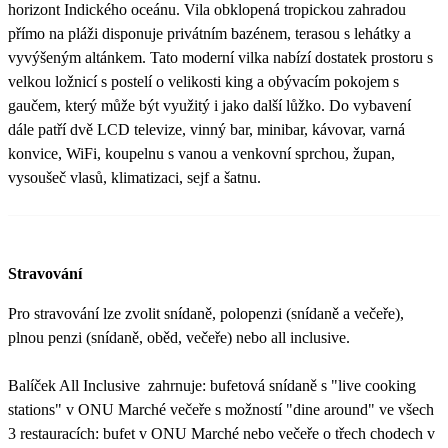
horizont Indického oceánu. Vila obklopená tropickou zahradou
přímo na pláži disponuje privátním bazénem, terasou s lehátky a
vyvýšeným altánkem. Tato moderní vilka nabízí dostatek prostoru s
velkou ložnicí s postelí o velikosti king a obývacím pokojem s
gaučem, který může být využitý i jako další lůžko. Do vybavení
dále patří dvě LCD televize, vinný bar, minibar, kávovar, varná
konvice, WiFi, koupelnu s vanou a venkovní sprchou, župan,
vysoušeč vlasů, klimatizaci, sejf a šatnu.
Stravování
Pro stravování lze zvolit snídaně, polopenzi (snídaně a večeře),
plnou penzi (snídaně, oběd, večeře) nebo all inclusive.
Balíček All Inclusive zahrnuje: bufetová snídaně s "live cooking
stations" v ONU Marché večeře s možností "dine around" ve všech
3 restauracích: bufet v ONU Marché nebo večeře o třech chodech v