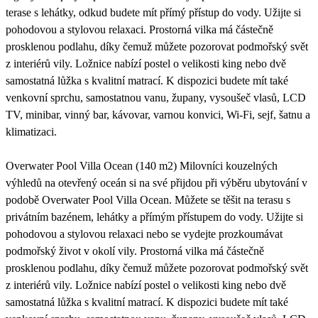
terase s lehátky, odkud budete mít přímý přístup do vody. Užijte si
pohodovou a stylovou relaxaci. Prostorná vilka má částečně
prosklenou podlahu, díky čemuž můžete pozorovat podmořský svět
z interiérů vily. Ložnice nabízí postel o velikosti king nebo dvě
samostatná lůžka s kvalitní matrací. K dispozici budete mít také
venkovní sprchu, samostatnou vanu, župany, vysoušeč vlasů, LCD
TV, minibar, vinný bar, kávovar, varnou konvici, Wi-Fi, sejf, šatnu a
klimatizaci.
Overwater Pool Villa Ocean (140 m2) Milovníci kouzelných
výhledů na otevřený oceán si na své přijdou při výběru ubytování v
podobě Overwater Pool Villa Ocean. Můžete se těšit na terasu s
privátním bazénem, lehátky a přímým přístupem do vody. Užijte si
pohodovou a stylovou relaxaci nebo se vydejte prozkoumávat
podmořský život v okolí vily. Prostorná vilka má částečně
prosklenou podlahu, díky čemuž můžete pozorovat podmořský svět
z interiérů vily. Ložnice nabízí postel o velikosti king nebo dvě
samostatná lůžka s kvalitní matrací. K dispozici budete mít také