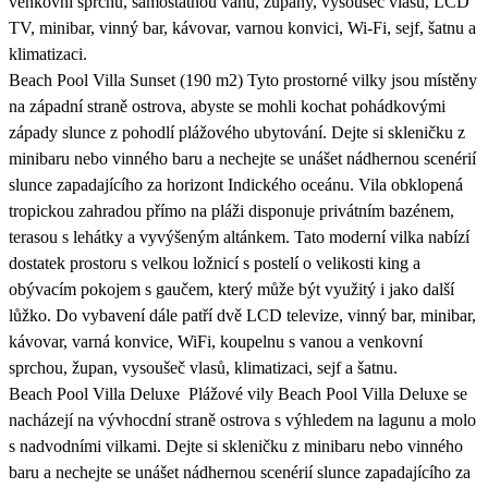
venkovní sprchu, samostatnou vanu, župany, vysoušeč vlasů, LCD
TV, minibar, vinný bar, kávovar, varnou konvici, Wi-Fi, sejf, šatnu a
klimatizaci.
Beach Pool Villa Sunset (190 m2) Tyto prostorné vilky jsou místěny
na západní straně ostrova, abyste se mohli kochat pohádkovými
západy slunce z pohodlí plážového ubytování. Dejte si skleničku z
minibaru nebo vinného baru a nechejte se unášet nádhernou scenérií
slunce zapadajícího za horizont Indického oceánu. Vila obklopená
tropickou zahradou přímo na pláži disponuje privátním bazénem,
terasou s lehátky a vyvýšeným altánkem. Tato moderní vilka nabízí
dostatek prostoru s velkou ložnicí s postelí o velikosti king a
obývacím pokojem s gaučem, který může být využitý i jako další
lůžko. Do vybavení dále patří dvě LCD televize, vinný bar, minibar,
kávovar, varná konvice, WiFi, koupelnu s vanou a venkovní
sprchou, župan, vysoušeč vlasů, klimatizaci, sejf a šatnu.
Beach Pool Villa Deluxe Plážové vily Beach Pool Villa Deluxe se
nacházejí na vývhocdní straně ostrova s výhledem na lagunu a molo
s nadvodními vilkami. Dejte si skleničku z minibaru nebo vinného
baru a nechejte se unášet nádhernou scenérií slunce zapadajícího za