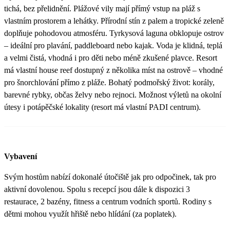
tichá, bez přelidnění. Plážové vily mají přímý vstup na pláž s
vlastním prostorem a lehátky. Přírodní stín z palem a tropické zeleně
doplňuje pohodovou atmosféru. Tyrkysová laguna obklopuje ostrov
– ideální pro plavání, paddleboard nebo kajak. Voda je klidná, teplá
a velmi čistá, vhodná i pro děti nebo méně zkušené plavce. Resort
má vlastní house reef dostupný z několika míst na ostrově – vhodné
pro šnorchlování přímo z pláže. Bohatý podmořský život: korály,
barevné rybky, občas želvy nebo rejnoci. Možnost výletů na okolní
útesy i potápěčské lokality (resort má vlastní PADI centrum).
Vybavení
Svým hostům nabízí dokonalé útočiště jak pro odpočinek, tak pro
aktivní dovolenou. Spolu s recepcí jsou dále k dispozici 3
restaurace, 2 bazény, fitness a centrum vodních sportů. Rodiny s
dětmi mohou využít hřiště nebo hlídání (za poplatek).