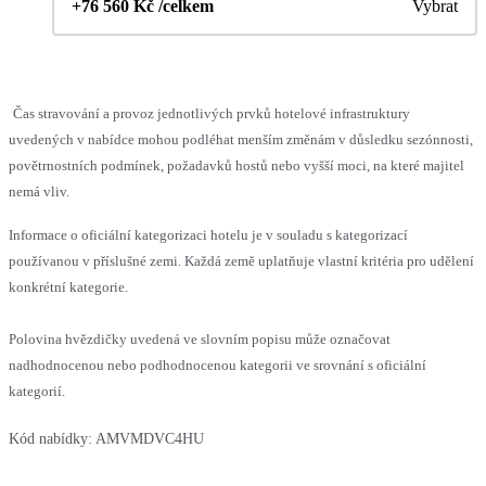
+76 560 Kč /celkem
Vybrat
Čas stravování a provoz jednotlivých prvků hotelové infrastruktury
uvedených v nabídce mohou podléhat menším změnám v důsledku sezónnosti,
povětrnostních podmínek, požadavků hostů nebo vyšší moci, na které majitel
nemá vliv.
Informace o oficiální kategorizaci hotelu je v souladu s kategorizací
používanou v příslušné zemi. Každá země uplatňuje vlastní kritéria pro udělení
konkrétní kategorie.
Polovina hvězdičky uvedená ve slovním popisu může označovat
nadhodnocenou nebo podhodnocenou kategorii ve srovnání s oficiální
kategorií.
Kód nabídky:
AMVMDVC4HU