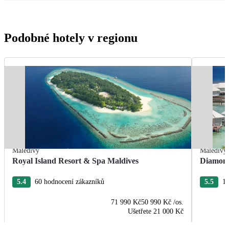
Podobné hotely v regionu
Maledivy
Maledivy
Royal Island Resort & Spa Maldives
Diamond
5.4
60 hodnocení zákazníků
5.5
11
71 990 Kč
50 990 Kč
/os.
Ušetřete
21 000 Kč