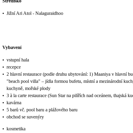
Středisko
•
Jižní Ari Atol - Nalaguraidhoo
Vybavení
•
vstupní hala
•
recepce
•
2 hlavní restaurace (podle druhu ubytování: 1) Maaniya v hlavní bu
"beach pool villa" – jídla formou bufetu, místní a mezinárodní kuc
kuchyně, mořské plody
•
3 à la carte restaurace (Sun Star na pilířích nad oceánem, thajská k
•
kavárna
•
5 barů vč. pool baru a plážového baru
•
obchod se suvenýry
•
kosmetika