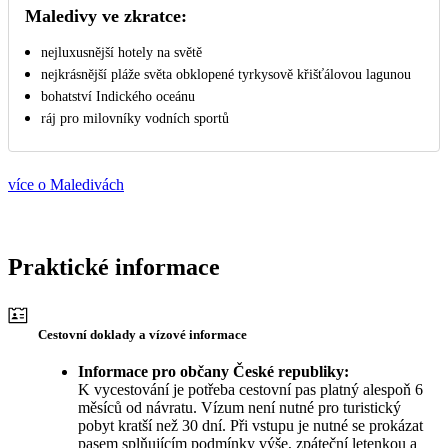
Maledivy ve zkratce:
nejluxusnější hotely na světě
nejkrásnější pláže světa obklopené tyrkysově křišťálovou lagunou
bohatství Indického oceánu
ráj pro milovníky vodních sportů
více o Maledivách
Praktické informace
Cestovní doklady a vízové informace
Informace pro občany České republiky:
K vycestování je potřeba cestovní pas platný alespoň 6
měsíců od návratu. Vízum není nutné pro turistický
pobyt kratší než 30 dní. Při vstupu je nutné se prokázat
pasem splňujícím podmínky výše, zpáteční letenkou a