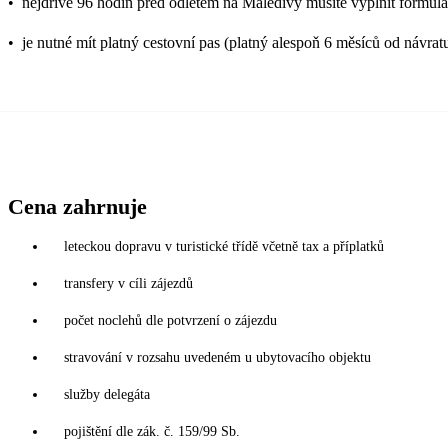
•
nejdříve 96 hodin před odletem na Maledivy musíte vyplnit formulář
•
je nutné mít platný cestovní pas (platný alespoň 6 měsíců od návrat
Cena zahrnuje
leteckou dopravu v turistické třídě včetně tax a příplatků
transfery v cíli zájezdů
počet noclehů dle potvrzení o zájezdu
stravování v rozsahu uvedeném u ubytovacího objektu
služby delegáta
pojištění dle zák. č. 159/99 Sb.