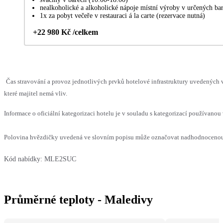
nealkoholické a alkoholické nápoje místní výroby v určených ba
1x za pobyt večeře v restauraci á la carte (rezervace nutná)
+22 980 Kč /celkem
Čas stravování a provoz jednotlivých prvků hotelové infrastruktury uvedenýc
které majitel nemá vliv.
Informace o oficiální kategorizaci hotelu je v souladu s kategorizací používanou 
Polovina hvězdičky uvedená ve slovním popisu může označovat nadhodnocenou n
Kód nabídky:
MLE2SUC
Průměrné teploty - Maledivy