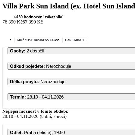
Villa Park Sun Island (ex. Hotel Sun Islan
5.4
30 hodnocení zákazníků
76 390 Kč
57 390 Kč
MOŽNOST BUSINESS CLASS
LAST MINUTE
Osoby
:
2 dospělí
Odkud pojedete
:
Nerozhoduje
Délka pobytu
:
Nerozhoduje
Termín
:
28.10 - 04.11.2026
Nejlepší možnost v tomto období:
28.10
-
04.11.2026
(8 dní, 7 nocí)
Odlet
:
Praha (letiště), 19:50