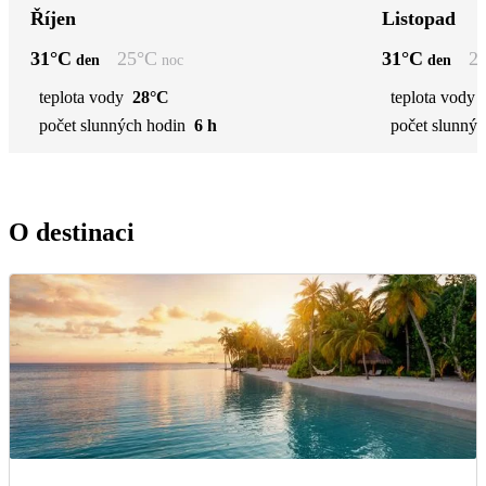
Říjen
Listopad
31
°C
25
°C
31
°C
2
den
noc
den
teplota vody
28°C
teplota vody
počet slunných hodin
6 h
počet slunnýc
O destinaci