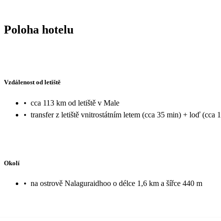
Poloha hotelu
Vzdálenost od letiště
•
cca 113 km od letiště v Male
•
transfer z letiště vnitrostátním letem (cca 35 min) + loď (cca 
Okolí
•
na ostrově Nalaguraidhoo o délce 1,6 km a šířce 440 m