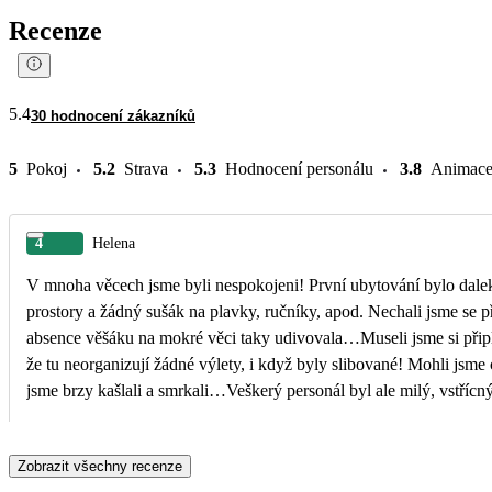
Recenze
5.4
30 hodnocení zákazníků
5
Pokoj
5.2
Strava
5.3
Hodnocení personálu
3.8
Animac
4
Helena
V mnoha věcech jsme byli nespokojeni! První ubytování bylo dalek
prostory a žádný sušák na plavky, ručníky, apod. Nechali jsme se přestěhovat z konce atolu blíž k hlavní restauraci a recepci a tady jsme byli spokojeni, i když i tady nás
absence věšáku na mokré věci taky udivovala…Museli jsme si připla
že tu neorganizují žádné výlety, i když byly slibované! Mohli jsme chodit jen do jedné restaurace na jídlo, což bylo také zklamáním! Všude byla silná klimatizace, takže
jsme brzy kašlali a smrkali…Veškerý personál byl ale milý, vstřícný, ochotný pomo
jsme nemocní! Už bychom sem nejeli…
Zobrazit všechny recenze