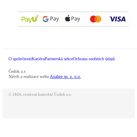
O společnosti
Kariéra
Partnerská sekce
Ochrana osobních údajů
Čedok a.s
Návrh a realizace webu
Axabee sp. z. o.o.
© 2026, cestovní kancelář Čedok a.s.