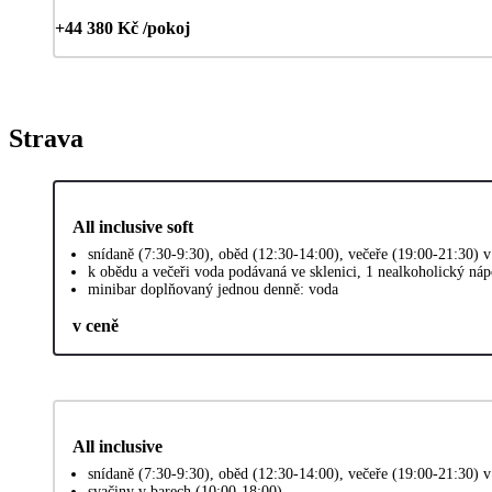
+44 380 Kč /pokoj
Strava
All inclusive soft
snídaně (7:30-9:30), oběd (12:30-14:00), večeře (19:00-21:30) v 
k obědu a večeři voda podávaná ve sklenici, 1 nealkoholický náp
minibar doplňovaný jednou denně: voda
v ceně
All inclusive
snídaně (7:30-9:30), oběd (12:30-14:00), večeře (19:00-21:30) v 
svačiny v barech (10:00-18:00)