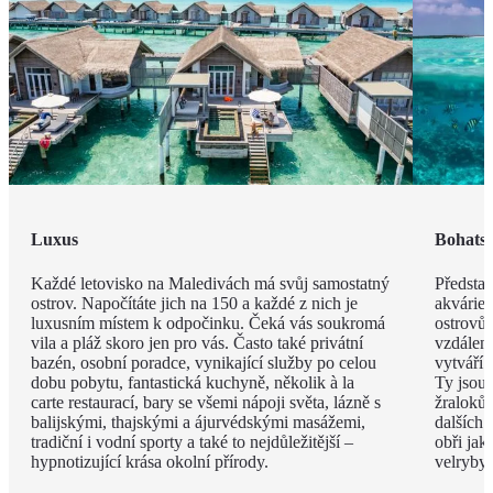
Luxus
Bohatst
Každé letovisko na Maledivách má svůj samostatný
Představ
ostrov. Napočítáte jich na 150 a každé z nich je
akvárie
luxusním místem k odpočinku. Čeká vás soukromá
ostrovů 
vila a pláž skoro jen pro vás. Často také privátní
vzdáleno
bazén, osobní poradce, vynikající služby po celou
vytváří 
dobu pobytu, fantastická kuchyně, několik à la
Ty jsou
carte restaurací, bary se všemi nápoji světa, lázně s
žraloků
balijskými, thajskými a ájurvédskými masážemi,
dalších 
tradiční i vodní sporty a také to nejdůležitější –
obři jak
hypnotizující krása okolní přírody.
velryby.