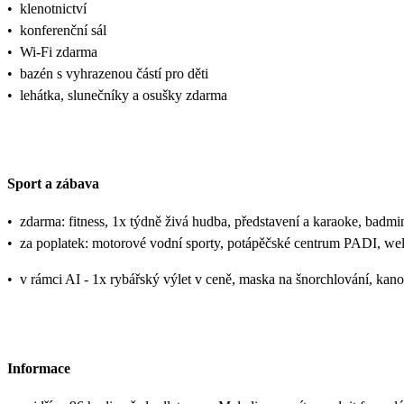
•
klenotnictví
•
konferenční sál
•
Wi-Fi zdarma
•
bazén s vyhrazenou částí pro děti
•
lehátka, slunečníky a osušky zdarma
Sport a zábava
•
zdarma: fitness, 1x týdně živá hudba, představení a karaoke, badminto
•
za poplatek: motorové vodní sporty, potápěčské centrum PADI, well
•
v rámci AI - 1x rybářský výlet v ceně, maska na šnorchlování, kanoi
Informace