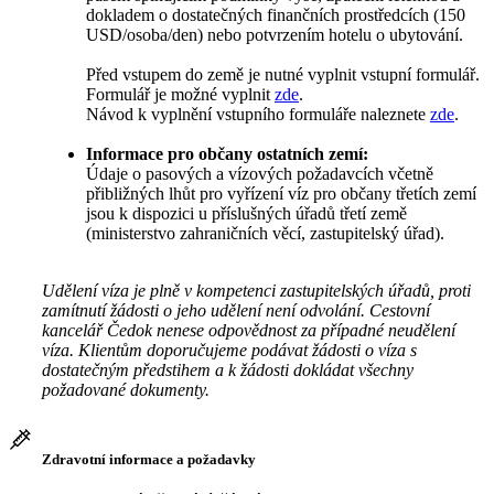
dokladem o dostatečných finančních prostředcích (150
USD/osoba/den) nebo potvrzením hotelu o ubytování.
Před vstupem do země je nutné vyplnit vstupní formulář.
Formulář je možné vyplnit
zde
.
Návod k vyplnění vstupního formuláře naleznete
zde
.
Informace pro občany ostatních zemí:
Údaje o pasových a vízových požadavcích včetně
přibližných lhůt pro vyřízení víz pro občany třetích zemí
jsou k dispozici u příslušných úřadů třetí země
(ministerstvo zahraničních věcí, zastupitelský úřad).
Udělení víza je plně v kompetenci zastupitelských úřadů, proti
zamítnutí žádosti o jeho udělení není odvolání. Cestovní
kancelář Čedok nenese odpovědnost za případné neudělení
víza. Klientům doporučujeme podávat žádosti o víza s
dostatečným předstihem a k žádosti dokládat všechny
požadované dokumenty.
Zdravotní informace a požadavky