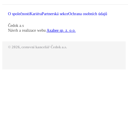
O společnosti
Kariéra
Partnerská sekce
Ochrana osobních údajů
Čedok a.s
Návrh a realizace webu
Axabee sp. z. o.o.
© 2026, cestovní kancelář Čedok a.s.