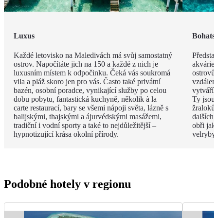
Luxus
Bohatst
Každé letovisko na Maledivách má svůj samostatný
Představ
ostrov. Napočítáte jich na 150 a každé z nich je
akvárie
luxusním místem k odpočinku. Čeká vás soukromá
ostrovů 
vila a pláž skoro jen pro vás. Často také privátní
vzdáleno
bazén, osobní poradce, vynikající služby po celou
vytváří 
dobu pobytu, fantastická kuchyně, několik à la
Ty jsou
carte restaurací, bary se všemi nápoji světa, lázně s
žraloků
balijskými, thajskými a ájurvédskými masážemi,
dalších 
tradiční i vodní sporty a také to nejdůležitější –
obři jak
hypnotizující krása okolní přírody.
velryby.
Podobné hotely v regionu