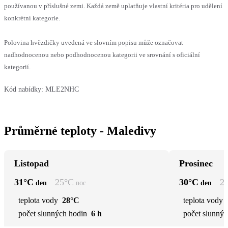
používanou v příslušné zemi. Každá země uplatňuje vlastní kritéria pro udělení
konkrétní kategorie.
Polovina hvězdičky uvedená ve slovním popisu může označovat
nadhodnocenou nebo podhodnocenou kategorii ve srovnání s oficiální
kategorií.
Kód nabídky:
MLE2NHC
Průměrné teploty - Maledivy
Listopad
Prosinec
31
°C
25
°C
30
°C
2
den
noc
den
teplota vody
28°C
teplota vody
počet slunných hodin
6 h
počet slunnýc