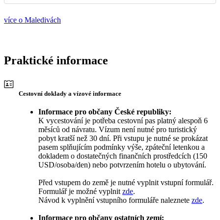
více o Maledivách
Praktické informace
Cestovní doklady a vízové informace
Informace pro občany České republiky:
K vycestování je potřeba cestovní pas platný alespoň 6
měsíců od návratu. Vízum není nutné pro turistický
pobyt kratší než 30 dní. Při vstupu je nutné se prokázat
pasem splňujícím podmínky výše, zpáteční letenkou a
dokladem o dostatečných finančních prostředcích (150
USD/osoba/den) nebo potvrzením hotelu o ubytování.
Před vstupem do země je nutné vyplnit vstupní formulář.
Formulář je možné vyplnit
zde
.
Návod k vyplnění vstupního formuláře naleznete
zde
.
Informace pro občany ostatních zemí: