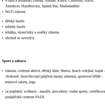
•
9 barů a restaurací (Jumla, Alifaan, Kaiyo, Caravella, Adrift,
Atardecer, Handhuvaru, Splash Bar, Madumaithiri
•
Wi-Fi zdarma
•
dětský bazén
•
infinity bazén
•
lehátka, slunečníky a osušky zdarma
•
obchod se suvenýry
Sport a zábava
•
zdarma: centrum aktivit, dětský klub, fitness, beach volejbal, kajak 
1h/denně, šnorchlování (půjčení masky zdarma), sportovní hřiště -
tenisové rakety, joga
•
za poplatek: wellness - masáže, procedury; vodní sporty, certifikov
potápěčské centrum PADI