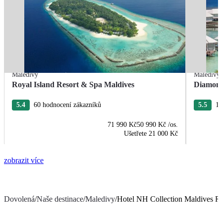
Maledivy
Maledivy
Royal Island Resort & Spa Maldives
Diamond
5.4
60 hodnocení zákazníků
5.5
11
71 990 Kč
50 990 Kč
/os.
Ušetřete
21 000 Kč
zobrazit více
Dovolená
/
Naše destinace
/
Maledivy
/
Hotel NH Collection Maldives Re