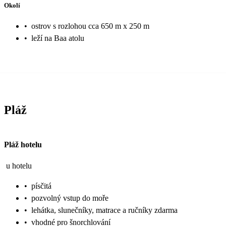
Okolí
•
ostrov s rozlohou cca 650 m x 250 m
•
leží na Baa atolu
Pláž
Pláž hotelu
u hotelu
•
písčitá
•
pozvolný vstup do moře
•
lehátka, slunečníky, matrace a ručníky zdarma
•
vhodné pro šnorchlování