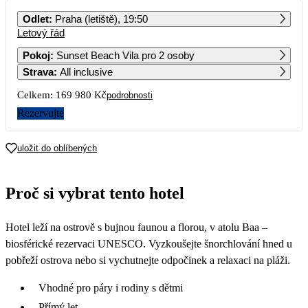
PO
ÚT
ST
ČT
PÁ
SO
NE
Odlet
:
Praha (letiště), 19:50
Letový řád
1
Pokoj
:
Sunset Beach Vila pro 2 osoby
Strava
:
All inclusive
2
3
4
5
6
7
8
84 990
Celkem:
169 980 Kč
podrobnosti
9
10
11
12
13
14
15
Rezervujte
91 990
16
17
18
19
20
21
22
uložit do oblíbených
82 990
23
24
25
26
27
28
29
Proč si vybrat tento hotel
84 990
30
Hotel leží na ostrově s bujnou faunou a florou, v atolu Baa –
biosférické rezervaci UNESCO. Vyzkoušejte šnorchlování hned u
pobřeží ostrova nebo si vychutnejte odpočinek a relaxaci na pláži.
Vhodné pro páry i rodiny s dětmi
Přímý let