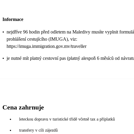
Informace
•
nejdříve 96 hodin před odletem na Maledivy musíte vyplnit formulá
prohlášení cestujícího (IMUGA), viz:
https://imuga.immigration.gov.mv/traveller
•
je nutné mít platný cestovní pas (platný alespoň 6 měsíců od návrat
Cena zahrnuje
leteckou dopravu v turistické třídě včetně tax a příplatků
transfery v cíli zájezdů