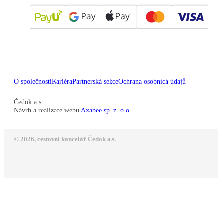
O společnosti
Kariéra
Partnerská sekce
Ochrana osobních údajů
Čedok a.s
Návrh a realizace webu
Axabee sp. z. o.o.
© 2026, cestovní kancelář Čedok a.s.