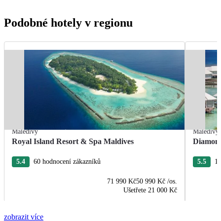
Podobné hotely v regionu
Maledivy
Maledivy
Royal Island Resort & Spa Maldives
Diamond
5.4
60 hodnocení zákazníků
5.5
11
71 990 Kč
50 990 Kč
/os.
Ušetřete
21 000 Kč
zobrazit více