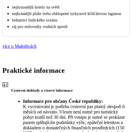
nejluxusnější hotely na světě
nejkrásnější pláže světa obklopené tyrkysově křišťálovou lagunou
bohatství Indického oceánu
ráj pro milovníky vodních sportů
více o Maledivách
Praktické informace
Cestovní doklady a vízové informace
Informace pro občany České republiky:
K vycestování je potřeba cestovní pas platný alespoň 6
měsíců od návratu. Vízum není nutné pro turistický
pobyt kratší než 30 dní. Při vstupu je nutné se prokázat
pasem splňujícím podmínky výše, zpáteční letenkou a
dokladem o dostatečných finančních prostředcích (150