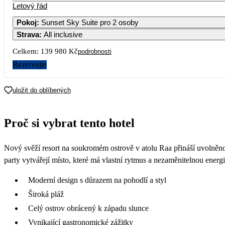
Letový řád
Pokoj
:
Sunset Sky Suite pro 2 osoby
Strava
:
All inclusive
Celkem:
139 980 Kč
podrobnosti
Rezervujte
uložit do oblíbených
Proč si vybrat tento hotel
Nový svěží resort na soukromém ostrově v atolu Raa přináší uvolněnou 
party vytvářejí místo, které má vlastní rytmus a nezaměnitelnou energi
Moderní design s důrazem na pohodlí a styl
Široká pláž
Celý ostrov obrácený k západu slunce
Vynikající gastronomické zážitky