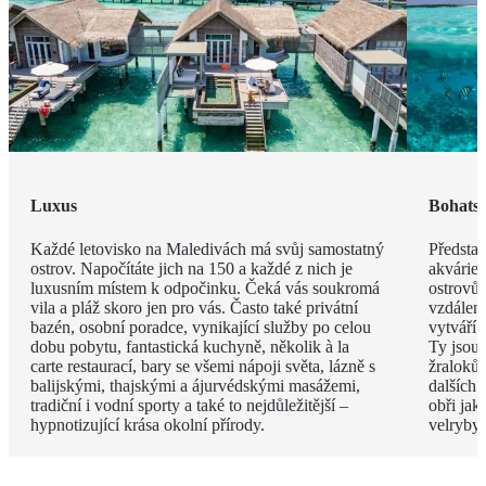
Luxus
Bohatst
Každé letovisko na Maledivách má svůj samostatný
Představ
ostrov. Napočítáte jich na 150 a každé z nich je
akvárie
luxusním místem k odpočinku. Čeká vás soukromá
ostrovů 
vila a pláž skoro jen pro vás. Často také privátní
vzdáleno
bazén, osobní poradce, vynikající služby po celou
vytváří 
dobu pobytu, fantastická kuchyně, několik à la
Ty jsou
carte restaurací, bary se všemi nápoji světa, lázně s
žraloků
balijskými, thajskými a ájurvédskými masážemi,
dalších 
tradiční i vodní sporty a také to nejdůležitější –
obři jak
hypnotizující krása okolní přírody.
velryby.