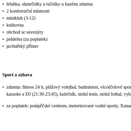
•
lehátka, slunečníky a ručníky u bazénu zdarma
•
2 konferenční místnosti
•
miniklub (3-12)
•
knihovna
•
obchod se suvenýry
•
prádelna (za poplatek)
•
jachtařský přístav
Sport a zábava
•
zdarma: fitness 24 h, plážový volejbal, badminton, víceúčelové spor
karaoke a DJ (21:30-23:45), kulečník, stolní tenis, stolní fotbal, v
•
za poplatek: potápěčské centrum, motorizované vodní sporty, Xan