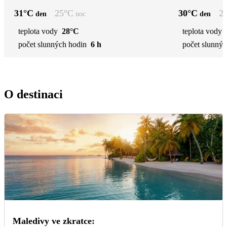
31
°C
25
°C
30
°C
2
den
noc
den
teplota vody
28°C
teplota vody
počet slunných hodin
6 h
počet slunnýc
O destinaci
Maledivy ve zkratce: