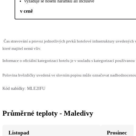
vyžaduje se nošení náramků all inclusive
v ceně
Čas stravování a provoz jednotlivých prvků hotelové infrastruktury uvedenýc
které majitel nemá vliv.
Informace o oficiální kategorizaci hotelu je v souladu s kategorizací používanou 
Polovina hvězdičky uvedená ve slovním popisu může označovat nadhodnocenou n
Kód nabídky:
MLE2IFU
Průměrné teploty - Maledivy
Listopad
Prosinec