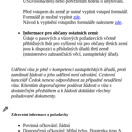
USD/osoba/den) nebo potvrzením hotelu o ubytování.
Před vstupem do země je nutné vyplnit vstupní formulář.
Formulář je možné vyplnit
zde
.
Návod k vyplnění vstupního formuláře naleznete
zde
.
Informace pro občany ostatních zemí:
Údaje o pasových a vízových požadavcích včetně
přibližných lhůt pro vyřízení víz pro občany třetích zemí
jsou k dispozici u příslušných úřadů třetí země
(ministerstvo zahraničních věcí, zastupitelský úřad).
Udělení víza je plně v kompetenci zastupitelských úřadů, proti
zamítnutí žádosti o jeho udělení není odvolání. Cestovní
kancelář Čedok nenese odpovědnost za případné neudělení
víza. Klientům doporučujeme podávat žádosti o víza s
dostatečným předstihem a k žádosti dokládat všechny
požadované dokumenty.
Zdravotní informace a požadavky
Povinná očkování: žádná
Doporučená očkování: břišní tyfus, žloutenka typu A,