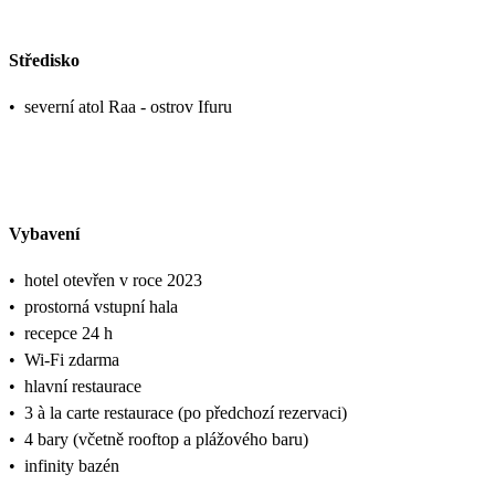
Středisko
•
severní atol Raa - ostrov Ifuru
Vybavení
•
hotel otevřen v roce 2023
•
prostorná vstupní hala
•
recepce 24 h
•
Wi-Fi zdarma
•
hlavní restaurace
•
3 à la carte restaurace (po předchozí rezervaci)
•
4 bary (včetně rooftop a plážového baru)
•
infinity bazén