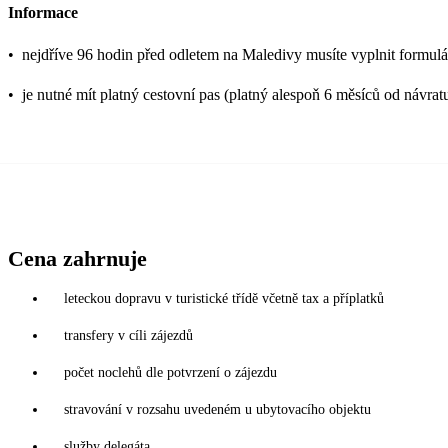
Informace
•
nejdříve 96 hodin před odletem na Maledivy musíte vyplnit formulář
•
je nutné mít platný cestovní pas (platný alespoň 6 měsíců od návrat
Cena zahrnuje
leteckou dopravu v turistické třídě včetně tax a příplatků
transfery v cíli zájezdů
počet noclehů dle potvrzení o zájezdu
stravování v rozsahu uvedeném u ubytovacího objektu
služby delegáta