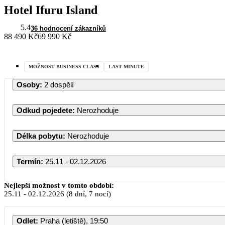
Hotel Ifuru Island
5.4
36 hodnocení zákazníků
88 490 Kč
69 990 Kč
MOŽNOST BUSINESS CLASS
LAST MINUTE
Osoby
:
2 dospělí
Odkud pojedete
:
Nerozhoduje
Délka pobytu
:
Nerozhoduje
Termín
:
25.11 - 02.12.2026
Nejlepší možnost v tomto období:
25.11
-
02.12.2026
(8 dní, 7 nocí)
Odlet
:
Praha (letiště), 19:50