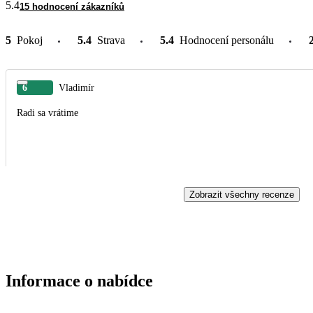
5.4
15 hodnocení zákazníků
5
Pokoj
5.4
Strava
5.4
Hodnocení personálu
6
Vladimír
Radi sa vrátime
Zobrazit všechny recenze
Informace o nabídce