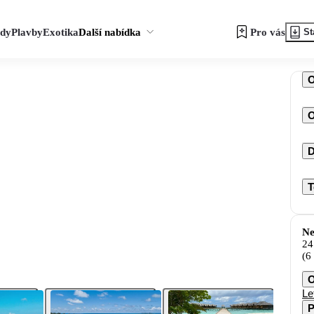
zdy
Plavby
Exotika
Další nabídka
Pro vás
St
O
D
T
Ne
24
(6
O
Le
P