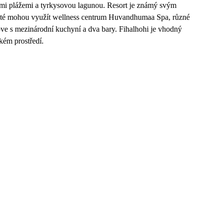
ými plážemi a tyrkysovou lagunou. Resort je známý svým
sté mohou využít wellness centrum Huvandhumaa Spa, různé
rove s mezinárodní kuchyní a dva bary. Fihalhohi je vhodný
kém prostředí.