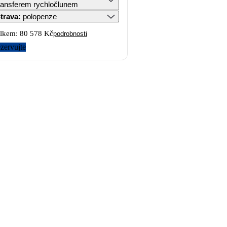
ransferem rychločlunem
trava
:
polopenze
lkem:
80 578 Kč
podrobnosti
zervujte