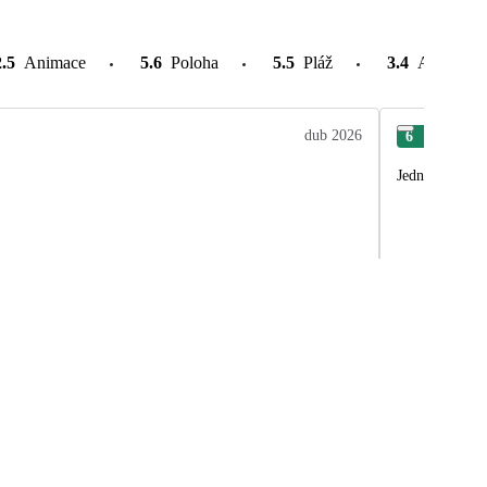
2.5
Animace
5.6
Poloha
5.5
Pláž
3.4
Atrakce v
dub 2026
6
Dan
Jedním slovem