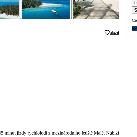
t
S
Ce
Re
uložit
45 minut jízdy rychlolodí z mezinárodního letiště Malé. Nabízí