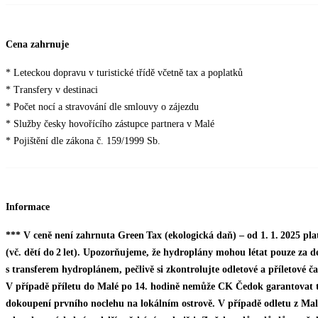
Cena zahrnuje
* Leteckou dopravu v turistické třídě včetně tax a poplatků
* Transfery v destinaci
* Počet nocí a stravování dle smlouvy o zájezdu
* Služby česky hovořícího zástupce partnera v Malé
* Pojištění dle zákona č. 159/1999 Sb.
Informace
*** V ceně není zahrnuta Green Tax (ekologická daň) – od 1. 1. 2025 plat
(vč. dětí do 2 let). Upozorňujeme, že hydroplány mohou létat pouze za de
s transferem hydroplánem, pečlivě si zkontrolujte odletové a příletové ča
V případě příletu do Malé po 14. hodině nemůže CK Čedok garantovat t
dokoupení prvního noclehu na lokálním ostrově. V případě odletu z Mal