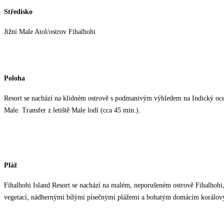
Středisko
Jižní Male Atol/ostrov Fihalhohi
Poloha
Resort se nachází na klidném ostrově s podmanivým výhledem na Indický oceán
Male. Transfer z letiště Male lodí (cca 45 min.).
Pláž
Fihalhohi Island Resort se nachází na malém, neporušeném ostrově Fihalhohi,
vegetací, nádhernými bílými písečnými plážemi a bohatým domácím korál