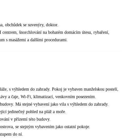
ma, obchůdek se suvenýry, doktor.
DI centrem, šnorchlování na bohatém domácím útesu, rybaření,
trum s masážemi a dalšími procedurami.
áže, s výhledem do zahrady. Pokoj je vybaven manželskou postelí,
ávy a čaje, Wi-Fi, klimatizací, venkovním posezením.
budovy. Má stejné vybavení jako vila s výhledem do zahrady.
ící jedinečný pohled na pláž a moře.
ování v přízemí této budovy.
strova, se stejným vybavením jako ostatní pokoje.
stupem do ní.