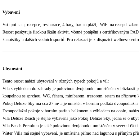
Vybavení
Vstupní hala, recepce, restaurace, 4 bary, bar na pláži, WiFi na recepci zdar
Resort poskytuje širokou škálu aktivit, včetně potápění s certifikovaným PA
kanoistiky a dalších vodních sportů. Pro relaxaci je k dispozici wellness cen
Ubytování
Tento resort nabízí ubytování v různých typech pokojů a vil:
Vila s výhledem do zahrady je polovinou dvojdomku umístěném v blízkosti pl
koupelnou se sprchou, WC, fénem, minibarem, trezorem, setem na přípravu k
Pokoj Deluxe Sky má cca 27 m² a je umístěn v horním podlaží dvoupodlažní 
Dvoupodlažní pokoje v horním patře s balkonem a výhledem na oceán, nabízej
Vila Deluxe Beach je stejně vybavená jako Pokoj Deluxe Sky, jedná se o ubyt
Vila Beach Premium je také polovinou dvojdomku umístěném v severní části o
Water Villa má stejné vybavení, je umístěna přímo nad lagunou s přímým pří