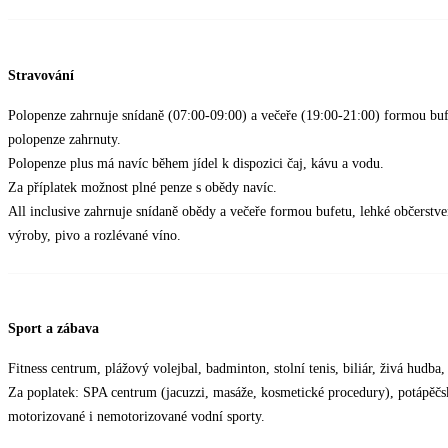
Stravování
Polopenze zahrnuje snídaně (07:00-09:00) a večeře (19:00-21:00) formou buf
polopenze zahrnuty.
Polopenze plus má navíc během jídel k dispozici čaj, kávu a vodu.
Za příplatek možnost plné penze s obědy navíc.
All inclusive zahrnuje snídaně obědy a večeře formou bufetu, lehké občerstve
výroby, pivo a rozlévané víno.
Sport a zábava
Fitness centrum, plážový volejbal, badminton, stolní tenis, biliár, živá hudba,
Za poplatek: SPA centrum (jacuzzi, masáže, kosmetické procedury), potápěčs
motorizované i nemotorizované vodní sporty.