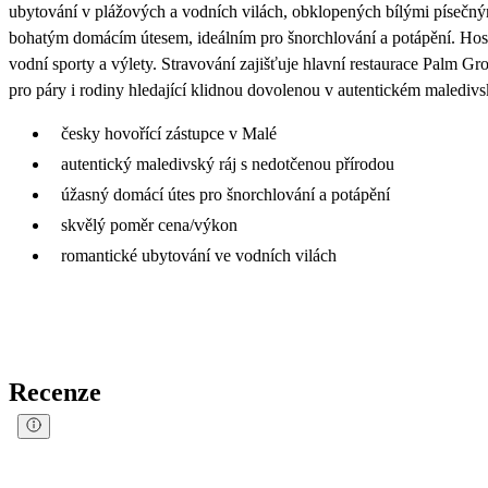
ubytování v plážových a vodních vilách, obklopených bílými písečn
bohatým domácím útesem, ideálním pro šnorchlování a potápění. Ho
vodní sporty a výlety. Stravování zajišťuje hlavní restaurace Palm G
pro páry i rodiny hledající klidnou dovolenou v autentickém maledivs
česky hovořící zástupce v Malé
autentický maledivský ráj s nedotčenou přírodou
úžasný domácí útes pro šnorchlování a potápění
skvělý poměr cena/výkon
romantické ubytování ve vodních vilách
Recenze