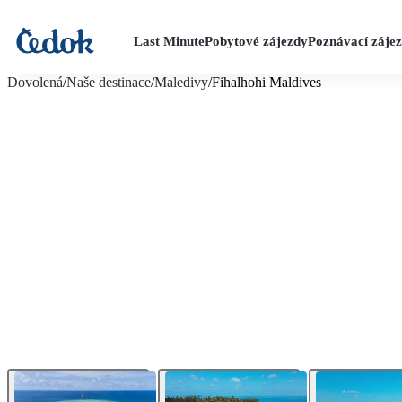
Last Minute
Pobytové zájezdy
Poznávací záje
více fotografií (22)
Dovolená
/
Naše destinace
/
Maledivy
/
Fihalhohi Maldives