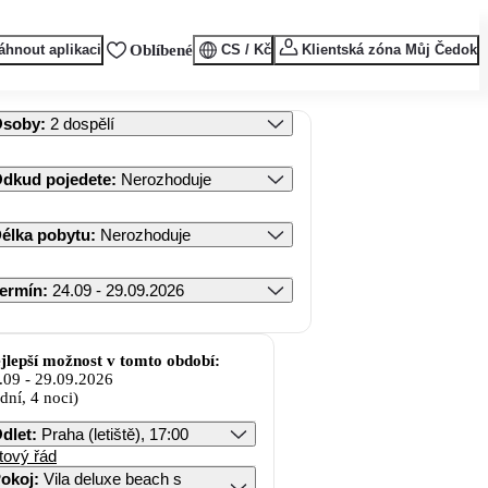
áhnout aplikaci
Oblíbené
CS / Kč
Klientská zóna Můj Čedok
Osoby
:
2 dospělí
dkud pojedete
:
Nerozhoduje
élka pobytu
:
Nerozhoduje
ermín
:
24.09 - 29.09.2026
jlepší možnost v tomto období:
.09
-
29.09.2026
 dní, 4 noci)
dlet
:
Praha (letiště), 17:00
tový řád
okoj
:
Vila deluxe beach s