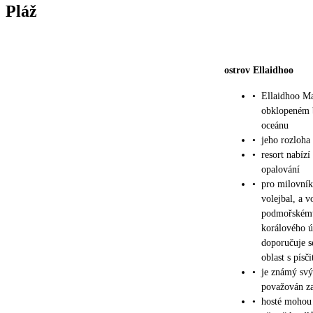
Pláž
ostrov Ellaidhoo
•
Ellaidhoo Ma
obklopeném b
oceánu
•
jeho rozloha 
•
resort nabízí
opalování
•
pro milovník
volejbal, a v
podmořskému
korálového ú
doporučuje s
oblast s pís
•
je známý svý
považován za
•
hosté mohou 