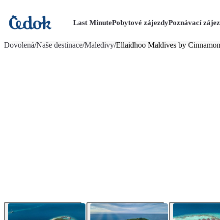
Last Minute
Pobytové zájezdy
Poznávací záje
více fotografií (15)
Dovolená
/
Naše destinace
/
Maledivy
/
Ellaidhoo Maldives by Cinnamo