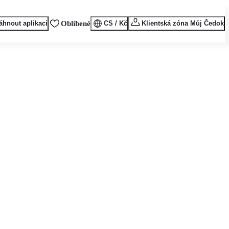
áhnout aplikaci
Oblíbené
CS / Kč
Klientská zóna Můj Čedok