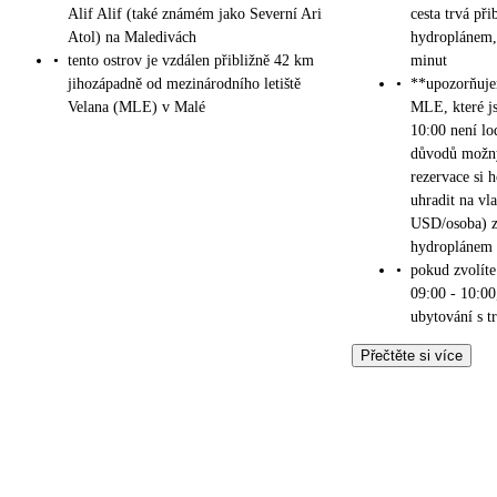
Alif Alif (také známém jako Severní Ari
cesta trvá př
Atol) na Maledivách
hydroplánem, 
•
tento ostrov je vzdálen přibližně 42 km
minut
jihozápadně od mezinárodního letiště
•
**upozorňujem
Velana (MLE) v Malé
MLE, které j
10:00 není lo
důvodů možný 
rezervace si 
uhradit na vl
USD/osoba) zp
hydroplánem
•
pokud zvolít
09:00 - 10:00
ubytování s 
Přečtěte si více