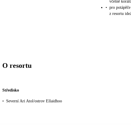
včetně korál
•
pro potápěče 
z resortu id
O resortu
Středisko
•
Severní Ari Atol/ostrov Ellaidhoo