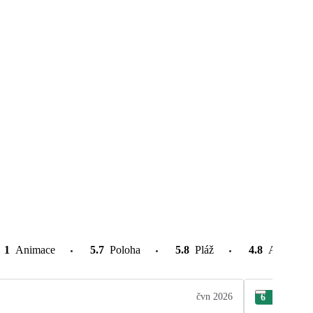
1
Animace
5.7
Poloha
5.8
Pláž
4.8
Atrakce v
čvn 2026
6
Bla