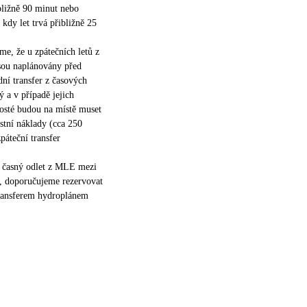
ibližně 90 minut nebo
kdy let trvá přibližně 25
e, že u zpátečních letů z
sou naplánovány před
dní transfer z časových
a v případě jejich
hosté budou na místě muset
astní náklady (cca 250
áteční transfer
e časný odlet z MLE mezi
, doporučujeme rezervovat
transferem hydroplánem