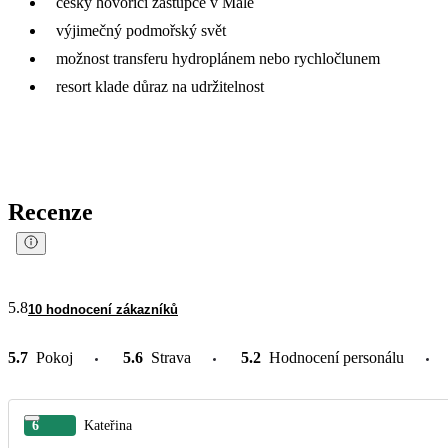
česky hovořící zástupce v Malé
výjimečný podmořský svět
možnost transferu hydroplánem nebo rychločlunem
resort klade důraz na udržitelnost
Recenze
5.8
10 hodnocení zákazníků
5.7
Pokoj
5.6
Strava
5.2
Hodnocení personálu
6
Kateřina