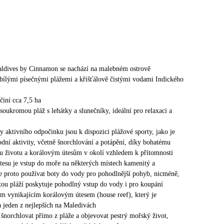
ldives by Cinnamon se nachází na malebném ostrově
ílými písečnými plážemi a křišťálově čistými vodami Indického
činí cca 7,5 ha
 soukromou pláž s lehátky a slunečníky, ideální pro relaxaci a
y aktivního odpočinku jsou k dispozici plážové sporty, jako je
odní aktivity, včetně šnorchlování a potápění, díky bohatému
 životu a korálovým útesům v okolí vzhledem k přítomnosti
tesu je vstup do moře na některých místech kamenitý a
e proto používat boty do vody pro pohodlnější pohyb, nicméně,
čitou pláží poskytuje pohodlný vstup do vody i pro koupání
m vynikajícím korálovým útesem (house reef), který je
 jeden z nejlepších na Maledivách
šnorchlovat přímo z pláže a objevovat pestrý mořský život,