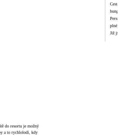
Cesta rychločl
bungalovu s vý
Personál byl o
plné penze nám
Již jsem šnorc
podél útesu. Z
3 druhy - ale n
Nevýhodou je, 
hod. To co jind
výstroj, musel
zpíval a jedno
iště do resortu je možný
 a to rychlolodí, kdy