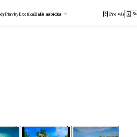
zdy
Plavby
Exotika
Další nabídka
Pro vás
St
n