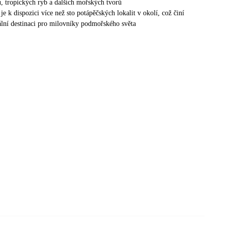
ů, tropických ryb a dalších mořských tvorů
je k dispozici více než sto potápěčských lokalit v okolí, což činí
eální destinaci pro milovníky podmořského světa