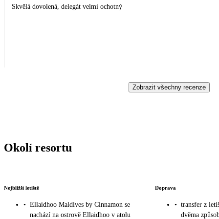
Skvělá dovolená, delegát velmi ochotný
Zobrazit všechny recenze
Okolí resortu
Nejbližší letiště
Doprava
•
Ellaidhoo Maldives by Cinnamon se
•
transfer z let
nachází na ostrově Ellaidhoo v atolu
dvěma způsoby