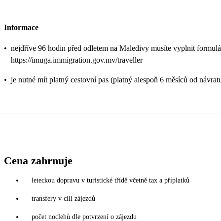
Informace
•
nejdříve 96 hodin před odletem na Maledivy musíte vyplnit formulá
https://imuga.immigration.gov.mv/traveller
•
je nutné mít platný cestovní pas (platný alespoň 6 měsíců od návrat
Cena zahrnuje
leteckou dopravu v turistické třídě včetně tax a příplatků
transfery v cíli zájezdů
počet noclehů dle potvrzení o zájezdu