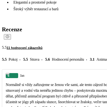
Elegantní a prostorné pokoje
Široký výběr restaurací a barů
Recenze
5.5
11 hodnocení zákazníků
5.5
Pokoj
5.5
Strava
5.6
Hodnocení personálu
3.1
Anima
6
Jan
Normálně si vždy zařizujeme se ženou vše sami, ale tento zájezd ho
situovaný a vodní vila neměla jedinou chybu – poskytovala maximá
dělat, přičemž animační program byl citlivě a přirozeně přizpůsoben
účastnit se jógy při západu slunce, šnorchlovat se žraloky, večer ta