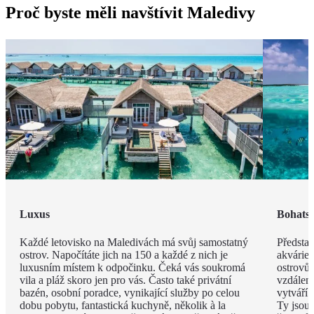
Proč byste měli navštívit Maledivy
Luxus
Bohatst
Každé letovisko na Maledivách má svůj samostatný
Představ
ostrov. Napočítáte jich na 150 a každé z nich je
akvárie
luxusním místem k odpočinku. Čeká vás soukromá
ostrovů 
vila a pláž skoro jen pro vás. Často také privátní
vzdáleno
bazén, osobní poradce, vynikající služby po celou
vytváří 
dobu pobytu, fantastická kuchyně, několik à la
Ty jsou