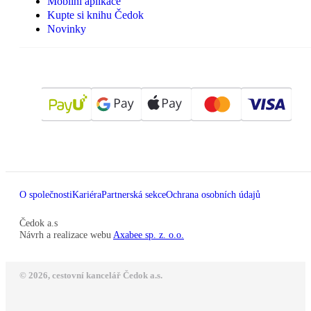
Mobilní aplikace
Kupte si knihu Čedok
Novinky
O společnosti
Kariéra
Partnerská sekce
Ochrana osobních údajů
Čedok a.s
Návrh a realizace webu
Axabee sp. z. o.o.
© 2026, cestovní kancelář Čedok a.s.