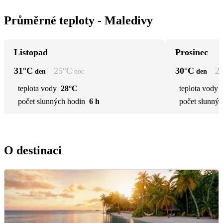
Průměrné teploty - Maledivy
Listopad
Prosinec
31
°C
25
°C
30
°C
2
den
noc
den
teplota vody
28°C
teplota vody
počet slunných hodin
6 h
počet slunnýc
O destinaci