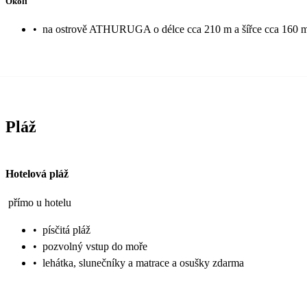
Okolí
•
na ostrově ATHURUGA o délce cca 210 m a šířce cca 160 
Pláž
Hotelová pláž
přímo u hotelu
•
písčitá pláž
•
pozvolný vstup do moře
•
lehátka, slunečníky a matrace a osušky zdarma