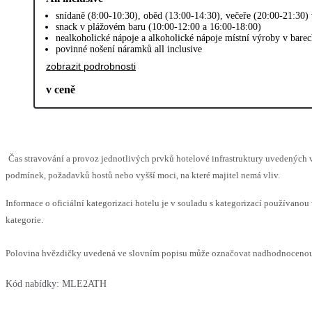
snídaně (8:00-10:30), oběd (13:00-14:30), večeře (20:00-21:30) v
snack v plážovém baru (10:00-12:00 a 16:00-18:00)
nealkoholické nápoje a alkoholické nápoje místní výroby v bare
povinné nošení náramků all inclusive
zobrazit podrobnosti
v ceně
Čas stravování a provoz jednotlivých prvků hotelové infrastruktury uvedenýc
podmínek, požadavků hostů nebo vyšší moci, na které majitel nemá vliv.
Informace o oficiální kategorizaci hotelu je v souladu s kategorizací používanou 
kategorie.
Polovina hvězdičky uvedená ve slovním popisu může označovat nadhodnocenou n
Kód nabídky:
MLE2ATH