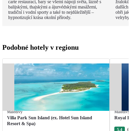
carte restaurací, bary se všemi nápoji světa, lázně s
žraloků
balijskými, thajskými a ájurvédskými masážemi,
dalších 
tradiční i vodní sporty a také to nejdůležitější –
obři jak
hypnotizující krása okolní přírody.
velryby.
Podobné hotely v regionu
Maledivy
Maledivy
Villa Park Sun Island (ex. Hotel Sun Island
Royal I
Resort & Spa)
5.4
60