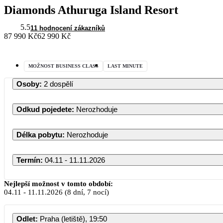
Diamonds Athuruga Island Resort
5.5
11 hodnocení zákazníků
87 990 Kč
62 990 Kč
MOŽNOST BUSINESS CLASS
LAST MINUTE
Osoby
:
2 dospělí
Odkud pojedete
:
Nerozhoduje
Délka pobytu
:
Nerozhoduje
Termín
:
04.11 - 11.11.2026
Lis
Nejlepší možnost v tomto období:
04.11
-
11.11.2026
(8 dní, 7 nocí)
PO
ÚT
ST
Odlet
:
Praha (letiště), 19:50