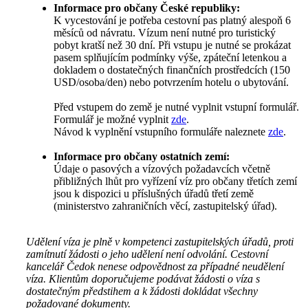
Informace pro občany České republiky:
K vycestování je potřeba cestovní pas platný alespoň 6
měsíců od návratu. Vízum není nutné pro turistický
pobyt kratší než 30 dní. Při vstupu je nutné se prokázat
pasem splňujícím podmínky výše, zpáteční letenkou a
dokladem o dostatečných finančních prostředcích (150
USD/osoba/den) nebo potvrzením hotelu o ubytování.
Před vstupem do země je nutné vyplnit vstupní formulář.
Formulář je možné vyplnit
zde
.
Návod k vyplnění vstupního formuláře naleznete
zde
.
Informace pro občany ostatních zemí:
Údaje o pasových a vízových požadavcích včetně
přibližných lhůt pro vyřízení víz pro občany třetích zemí
jsou k dispozici u příslušných úřadů třetí země
(ministerstvo zahraničních věcí, zastupitelský úřad).
Udělení víza je plně v kompetenci zastupitelských úřadů, proti
zamítnutí žádosti o jeho udělení není odvolání. Cestovní
kancelář Čedok nenese odpovědnost za případné neudělení
víza. Klientům doporučujeme podávat žádosti o víza s
dostatečným předstihem a k žádosti dokládat všechny
požadované dokumenty.