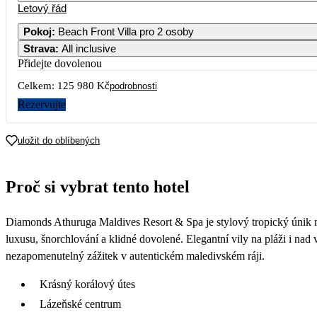
Letový řád
Pokoj
:
Beach Front Villa pro 2 osoby
Strava
:
All inclusive
2
3
4
62 99
Přidejte dovolenou
Celkem:
125 980 Kč
9
10
11
podrobnosti
73 29
Rezervujte
16
17
18
66 29
uložit do oblíbených
23
24
25
66 29
Proč si vybrat tento hotel
30
Diamonds Athuruga Maldives Resort & Spa je stylový tropický únik na
luxusu, šnorchlování a klidné dovolené. Elegantní vily na pláži i nad 
nezapomenutelný zážitek v autentickém maledivském ráji.
Krásný korálový útes
Lázeňské centrum