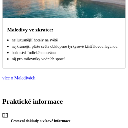
Maledivy ve zkratce:
nejluxusnější hotely na světě
nejkrásnější pláže světa obklopené tyrkysově křišťálovou lagunou
bohatství Indického oceánu
ráj pro milovníky vodních sportů
více o Maledivách
Praktické informace
Cestovní doklady a vízové informace