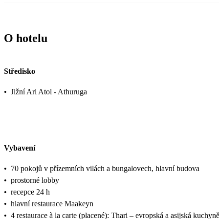
O hotelu
Středisko
•
Jižní Ari Atol - Athuruga
Vybavení
•
70 pokojů v přízemních vilách a bungalovech, hlavní budova
•
prostorné lobby
•
recepce 24 h
•
hlavní restaurace Maakeyn
•
4 restaurace à la carte (placené): Thari – evropská a asijská kuchy