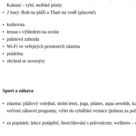
Kakuni – rybí, mořské plody
•
2 bary: Boli na pláži a Thari na vodě (placené)
•
knihovna
•
terasa s výhledem na oceán
•
palmová zahrada
•
Wi-Fi ve veřejných prostorech zdarma
•
prádelna
•
obchod se suvenýry
Sport a zábava
•
zdarma: plážový volejbal, stolní tenis, joga, pilates, aqua aerobik,
večerní zábavní programy, výlet do rybářské vesnice (jednou za po
•
za poplatek: lekce potápění, šnorchlování s průvodcem, wellness – oš