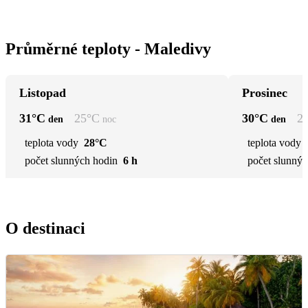
Průměrné teploty - Maledivy
Listopad
Prosinec
31
°C
25
°C
30
°C
2
den
noc
den
teplota vody
28°C
teplota vody
počet slunných hodin
6 h
počet slunnýc
O destinaci