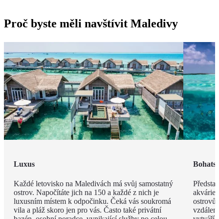
Proč byste měli navštívit Maledivy
Luxus
Bohatst
Každé letovisko na Maledivách má svůj samostatný
Představ
ostrov. Napočítáte jich na 150 a každé z nich je
akvárie
luxusním místem k odpočinku. Čeká vás soukromá
ostrovů 
vila a pláž skoro jen pro vás. Často také privátní
vzdáleno
bazén, osobní poradce, vynikající služby po celou
vytváří 