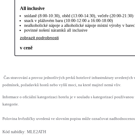
All inclusive
snídaně (8:00-10:30), oběd (13:00-14:30), večeře (20:00-21:30) v
snack v plážovém baru (10:00-12:00 a 16:00-18:00)
nealkoholické nápoje a alkoholické nápoje místní výroby v bare
povinné nošení náramků all inclusive
zobrazit podrobnosti
v ceně
Čas stravování a provoz jednotlivých prvků hotelové infrastruktury uvedenýc
podmínek, požadavků hostů nebo vyšší moci, na které majitel nemá vliv.
Informace o oficiální kategorizaci hotelu je v souladu s kategorizací používanou 
kategorie.
Polovina hvězdičky uvedená ve slovním popisu může označovat nadhodnocenou n
Kód nabídky:
MLE2ATH