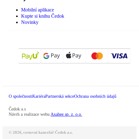
Mobilní aplikace
Kupte si knihu Čedok
Novinky
O společnosti
Kariéra
Partnerská sekce
Ochrana osobních údajů
Čedok a.s
Návrh a realizace webu
Axabee sp. z. o.o.
© 2026, cestovní kancelář Čedok a.s.