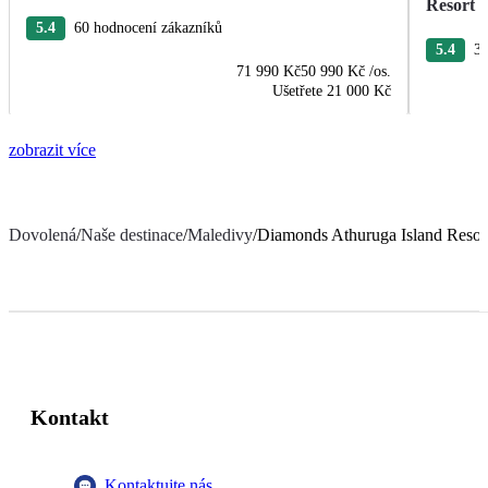
Resort 
5.4
60 hodnocení zákazníků
5.4
30
71 990 Kč
50 990 Kč
/os.
Ušetřete
21 000 Kč
zobrazit více
Dovolená
/
Naše destinace
/
Maledivy
/
Diamonds Athuruga Island Resor
Kontakt
Kontaktujte nás