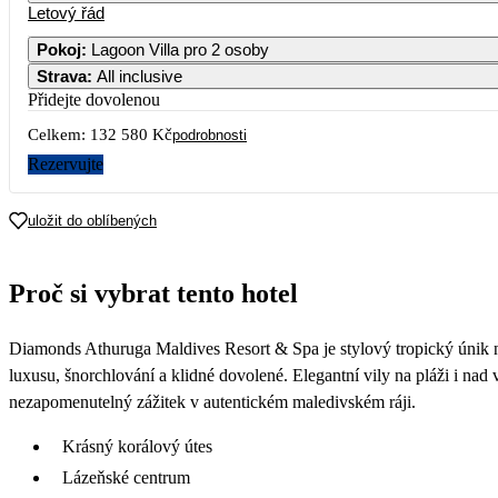
Letový řád
Pokoj
:
Lagoon Villa pro 2 osoby
Strava
:
All inclusive
2
3
4
66 29
Přidejte dovolenou
Celkem:
132 580 Kč
9
10
11
podrobnosti
73 29
Rezervujte
16
17
18
66 29
uložit do oblíbených
23
24
25
66 29
Proč si vybrat tento hotel
30
Diamonds Athuruga Maldives Resort & Spa je stylový tropický únik na
luxusu, šnorchlování a klidné dovolené. Elegantní vily na pláži i nad 
nezapomenutelný zážitek v autentickém maledivském ráji.
Krásný korálový útes
Lázeňské centrum