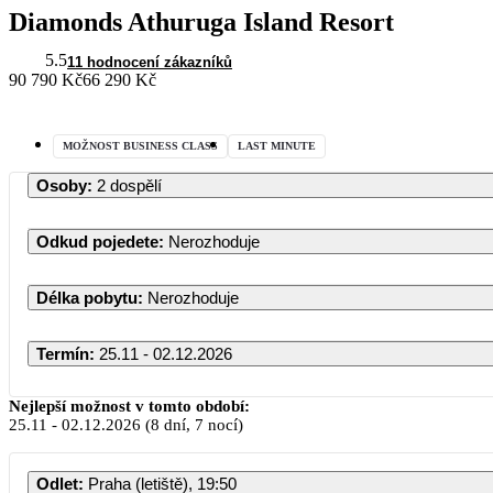
Diamonds Athuruga Island Resort
5.5
11 hodnocení zákazníků
90 790 Kč
66 290 Kč
MOŽNOST BUSINESS CLASS
LAST MINUTE
Osoby
:
2 dospělí
Odkud pojedete
:
Nerozhoduje
Délka pobytu
:
Nerozhoduje
Termín
:
25.11 - 02.12.2026
Lis
Nejlepší možnost v tomto období:
25.11
-
02.12.2026
(8 dní, 7 nocí)
PO
ÚT
ST
Odlet
:
Praha (letiště), 19:50