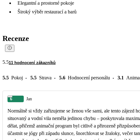
Elegantní a prostorné pokoje
Široký výběr restaurací a barů
Recenze
5.5
11 hodnocení zákazníků
5.5
Pokoj
5.5
Strava
5.6
Hodnocení personálu
3.1
Anima
6
Jan
Normálně si vždy zařizujeme se ženou vše sami, ale tento zájezd ho
situovaný a vodní vila neměla jedinou chybu – poskytovala maximá
dělat, přičemž animační program byl citlivě a přirozeně přizpůsoben
účastnit se jógy při západu slunce, šnorchlovat se žraloky, večer ta