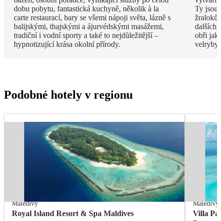
dobu pobytu, fantastická kuchyně, několik à la
Ty jsou
carte restaurací, bary se všemi nápoji světa, lázně s
žraloků
balijskými, thajskými a ájurvédskými masážemi,
dalších 
tradiční i vodní sporty a také to nejdůležitější –
obři jak
hypnotizující krása okolní přírody.
velryby.
Podobné hotely v regionu
Maledivy
Maledivy
Royal Island Resort & Spa Maldives
Villa Pa