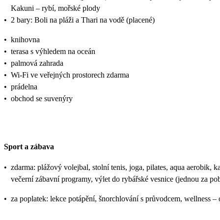
Kakuni – rybí, mořské plody
•
2 bary: Boli na pláži a Thari na vodě (placené)
•
knihovna
•
terasa s výhledem na oceán
•
palmová zahrada
•
Wi-Fi ve veřejných prostorech zdarma
•
prádelna
•
obchod se suvenýry
Sport a zábava
•
zdarma: plážový volejbal, stolní tenis, joga, pilates, aqua aerobik,
večerní zábavní programy, výlet do rybářské vesnice (jednou za po
•
za poplatek: lekce potápění, šnorchlování s průvodcem, wellness – oš