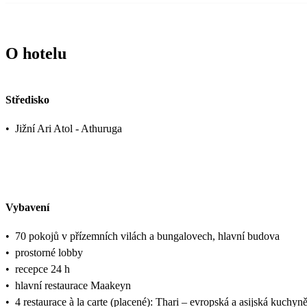
O hotelu
Středisko
•
Jižní Ari Atol - Athuruga
Vybavení
•
70 pokojů v přízemních vilách a bungalovech, hlavní budova
•
prostorné lobby
•
recepce 24 h
•
hlavní restaurace Maakeyn
•
4 restaurace à la carte (placené): Thari – evropská a asijská kuchy