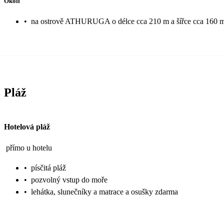
Okolí
•
na ostrově ATHURUGA o délce cca 210 m a šířce cca 160 
Pláž
Hotelová pláž
přímo u hotelu
•
písčitá pláž
•
pozvolný vstup do moře
•
lehátka, slunečníky a matrace a osušky zdarma