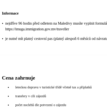
Informace
•
nejdříve 96 hodin před odletem na Maledivy musíte vyplnit formulá
https://imuga.immigration.gov.mv/traveller
•
je nutné mít platný cestovní pas (platný alespoň 6 měsíců od návrat
Cena zahrnuje
leteckou dopravu v turistické třídě včetně tax a příplatků
transfery v cíli zájezdů
počet noclehů dle potvrzení o zájezdu