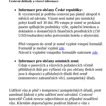
Cestovní doklady a vízové informace
Informace pro občany České republiky:
K vycestování je potřeba cestovní pas platný alespoň 6
měsíců od návratu. Vízum není nutné pro turistický
pobyt kratší než 30 dní. Při vstupu je nutné se prokázat
pasem splňujícím podmínky výše, zpáteční letenkou a
dokladem o dostatečných finančních prostředcích (150
USD/osoba/den) nebo potvrzením hotelu o ubytování.
Před vstupem do země je nutné vyplnit vstupní formulář.
Formulář je možné vyplnit
zde
.
Návod k vyplnění vstupního formuláře naleznete
zde
.
Informace pro občany ostatních zemí:
Údaje o pasových a vízových požadavcích včetně
přibližných lhůt pro vyřízení víz pro občany třetích zemí
jsou k dispozici u příslušných úřadů třetí země
(ministerstvo zahraničních věcí, zastupitelský úřad).
Udělení víza je plně v kompetenci zastupitelských úřadů, proti
zamítnutí žádosti o jeho udělení není odvolání. Cestovní
kancelář Čedok nenese odpovědnost za případné neudělení
víza. Klientům doporučujeme podávat žádosti o víza s