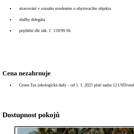
stravování v rozsahu uvedeném u ubytovacího objektu
služby delegáta
pojištění dle zák. č. 159/99 Sb.
Cena nezahrnuje
Green Tax (ekologická daň) – od 1. 1. 2025 platí sazba 12 USD/osoba
Dostupnost pokojů