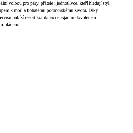
ní volbou pro páry, přátele i jednotlivce, kteří hledají styl,
řístupem k moři a bohatému podmořskému životu. Díky
rvisu nabízí resort kombinaci elegantní dovolené a
ydroplánem.