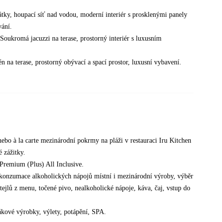
ky, houpací síť nad vodou, moderní interiér s prosklenými panely
ání.
Soukromá jacuzzi na terase, prostorný interiér s luxusním
a terase, prostorný obývací a spací prostor, luxusní vybavení.
bo à la carte mezinárodní pokrmy na pláži v restauraci Iru Kitchen
é zážitky.
 Premium (Plus) All Inclusive.
á konzumace alkoholických nápojů místní i mezinárodní výroby, výběr
jlů z menu, točené pivo, nealkoholické nápoje, káva, čaj, vstup do
ákové výrobky, výlety, potápění, SPA.