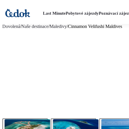
Last Minute
Pobytové zájezdy
Poznávací záje
více fotografií (16)
Dovolená
/
Naše destinace
/
Maledivy
/
Cinnamon Velifushi Maldives