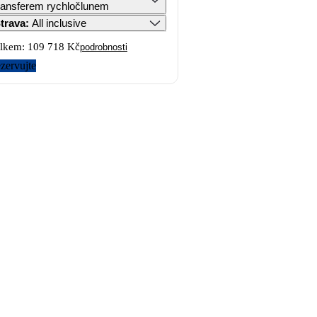
ransferem rychločlunem
trava
:
All inclusive
lkem:
109 718 Kč
podrobnosti
zervujte