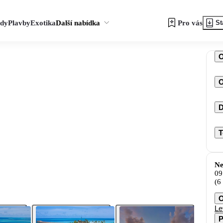
zdy
Plavby
Exotika
Další nabídka
Pro vás
St
O
D
T
Ne
09
(6
O
Le
P