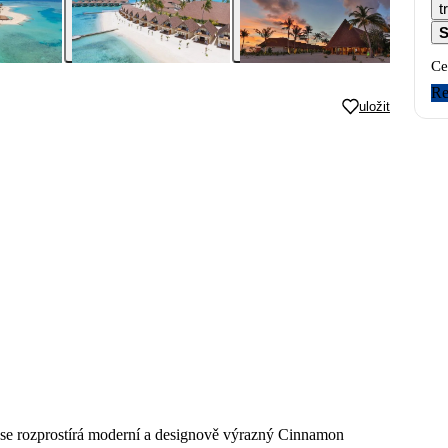
t
S
Ce
Re
uložit
se rozprostírá moderní a designově výrazný Cinnamon