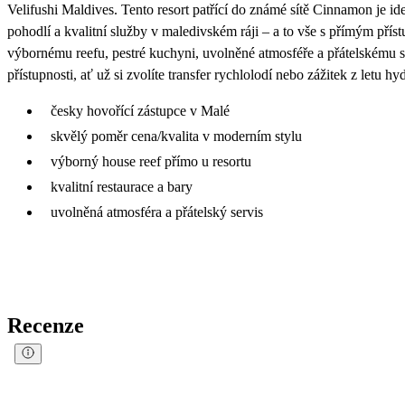
Velifushi Maldives. Tento resort patřící do známé sítě Cinnamon je ideál
pohodlí a kvalitní služby v maledivském ráji – a to vše s přímým p
výbornému reefu, pestré kuchyni, uvolněné atmosféře a přátelskému se
přístupnosti, ať už si zvolíte transfer rychlolodí nebo zážitek z letu h
česky hovořící zástupce v Malé
skvělý poměr cena/kvalita v moderním stylu
výborný house reef přímo u resortu
kvalitní restaurace a bary
uvolněná atmosféra a přátelský servis
Recenze