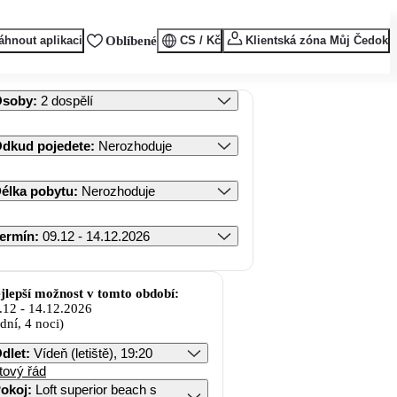
áhnout aplikaci
Oblíbené
CS / Kč
Klientská zóna Můj Čedok
Osoby
:
2 dospělí
dkud pojedete
:
Nerozhoduje
élka pobytu
:
Nerozhoduje
ermín
:
09.12 - 14.12.2026
jlepší možnost v tomto období:
.12
-
14.12.2026
 dní, 4 noci)
dlet
:
Vídeň (letiště), 19:20
tový řád
okoj
:
Loft superior beach s