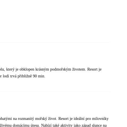
Personál v místě byl super a číšníci v restauraci a barech
 také perfektní. Hned odepisoval a staral se. V naší
enili. V místě se starají i o zábavu večer a dopoledne.
á hudba, taneční vystoupení apod.. Bazén je čistý se
starají od 8 do 20. Jídlo v restauraci výborné, každý den
udělají podle vašeho přání. Kromě toho spoustu hotových
bar, dortíčky, zmrzlina a saláty. Vybere si každý. Děkujeme
tnou dovolenou.
tolu, který je obklopen krásným podmořským životem. Resort je
r lodí trvá přibližně 90 min.
ohatými na rozmanitý mořský život. Resort je ideální pro milovníky
 živému domácímu útesu. Nabízí také aktivity jako západ slunce na