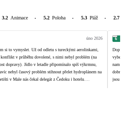
3.2
Animace
5.2
Poloha
5.3
Pláž
2.7
Atrakce
úno 2026
6
Han
m si to vymyslet. Už od odletu s tureckými aerolinkami,
Dopravce Neos 
ý konflikt v průběhu dovolené, s nimi nebyl problém (na
vyberu jidla, 
ost dopravy). Jídlo v letadle připomínalo spíš výkrmnu,
nam libil. Byli js
navíc nebyl časový problém stihnout přelet hydroplánem na
dobre plavat. 
letišti v Male nás čekal delegát z Čedoku i hotelu.
jsou krasne pi
u. Navazovalo nám vše perfektně. Mezi Istanbulem a Male
zahrnuje i minib
í bungalov v Cinnamonu - jednoduše krásné. Ostrov je
4 l neprelive v
 terasy můžete jít šnorchlovat, je tam spoustu rybek,
koupe se zralo
čníky, osušky na lehátka i ložní povlečení, ač jsme o to
nam to vyhovovalo. D
 čokoládové pralinky, každé ráno s úklidem doplněny. Měli
ostrove mate p
 minibarem, šampaňským při příletu a neomezenou konzumací
vysadili na plo
nu masáže ve spa a romantickou večeři na pláži. Měli jsme
planovanym odl