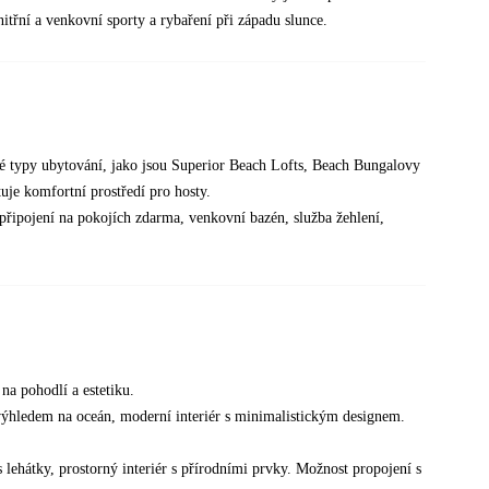
třní a venkovní sporty a rybaření při západu slunce.
né typy ubytování, jako jsou Superior Beach Lofts, Beach Bungalovy
je komfortní prostředí pro hosty.
i připojení na pokojích zdarma, venkovní bazén, služba žehlení,
na pohodlí a estetiku.
 výhledem na oceán, moderní interiér s minimalistickým designem.
ehátky, prostorný interiér s přírodními prvky. Možnost propojení s