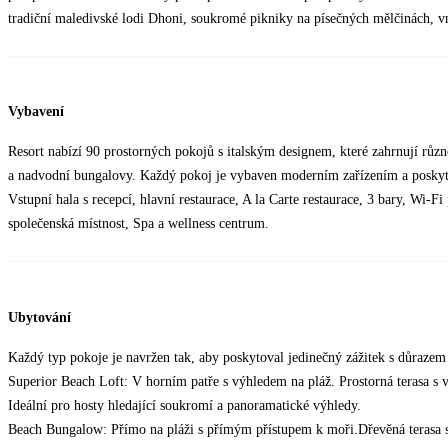
tradiční maledivské lodi Dhoni, soukromé pikniky na písečných mělčinách, vni
Vybavení
Resort nabízí 90 prostorných pokojů s italským designem, které zahrnují růz
a nadvodní bungalovy. Každý pokoj je vybaven moderním zařízením a poskytu
Vstupní hala s recepcí, hlavní restaurace, A la Carte restaurace, 3 bary, Wi-F
společenská místnost, Spa a wellness centrum.
Ubytování
Každý typ pokoje je navržen tak, aby poskytoval jedinečný zážitek s důrazem 
Superior Beach Loft: V horním patře s výhledem na pláž. Prostorná terasa s
Ideální pro hosty hledající soukromí a panoramatické výhledy.
Beach Bungalow: Přímo na pláži s přímým přístupem k moři.Dřevěná terasa s l