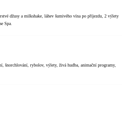
stvé džusy a milkshake, láhev šumivého vína po příjezdu, 2 výlety
se Spa.
ní, šnorchlování, rybolov, výlety, živá hudba, animační programy,