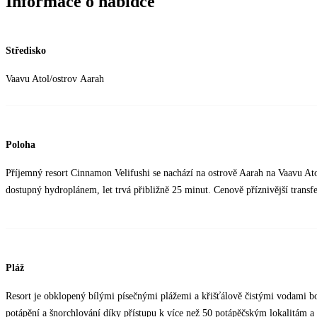
Informace o nabídce
v bungalovu i vlastní malou vinotéku, ale tu jsme nezvládli ani vyzkoušet. 
pro vás udělají maximum. V recepci jsou ochotní. Delegát z Čedoku v místě
situaci válečného konfliktu a uzavření leteckého prostoru, jsme to vážně oc
Středisko
Dopoledne třeba bylo vaření thajských pokrmů nebo čajový obřad, večer živ
slanou vodou a u něj ještě téměř soukromá pláž s lehátky. Číšníci se o vás 
Vaavu Atol/ostrov Aarah
čerstvé ryby, sushi, jehněčí i všechny druhy masa. Těstoviny a masa vám 
jídel. Ráno různé druhy vajíček, lívanců opět podle přání, studený sýrový 
Čedoku i delegátovi v místě panu Koníčkovi za velmi krásnou a bezstaros
Poloha
Příjemný resort Cinnamon Velifushi se nachází na ostrově Aarah na Vaavu A
dostupný hydroplánem, let trvá přibližně 25 minut. Cenově příznivější transfe
Pláž
Resort je obklopený bílými písečnými plážemi a křišťálově čistými vodami b
potápění a šnorchlování díky přístupu k více než 50 potápěčským lokalitám a