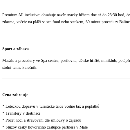
Premium All inclusive: obsahuje navíc snacky během dne až do 23:30 hod, čer
zdarma, večeře na pláži se sea food nebo steakem, 60 minut procedury Baline
Sport a zábava
Masáže a procedury ve Spa centru, posilovna, dětské hřiště, miniklub, potápě
stolní tenis, kulečník.
Cena zahrnuje
* Leteckou dopravu v turistické třídě včetně tax a poplatků
* Transfery v destinaci
* Počet nocí a stravování dle smlouvy o zájezdu
* Služby česky hovořícího zástupce partnera v Malé