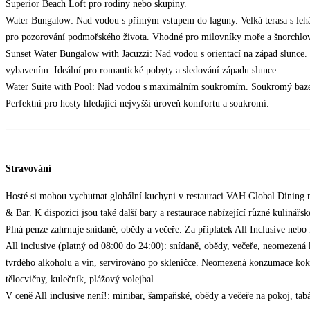
Superior Beach Loft pro rodiny nebo skupiny.
Water Bungalow: Nad vodou s přímým vstupem do laguny. Velká terasa s lehát
pro pozorování podmořského života. Vhodné pro milovníky moře a šnorchlov
Sunset Water Bungalow with Jacuzzi: Nad vodou s orientací na západ slunce. 
vybavením. Ideální pro romantické pobyty a sledování západu slunce.
Water Suite with Pool: Nad vodou s maximálním soukromím. Soukromý bazén n
Perfektní pro hosty hledající nejvyšší úroveň komfortu a soukromí.
Stravování
Hosté si mohou vychutnat globální kuchyni v restauraci VAH Global Dining ne
& Bar. K dispozici jsou také další bary a restaurace nabízející různé kulinářsk
Plná penze zahrnuje snídaně, obědy a večeře. Za příplatek All Inclusive nebo
All inclusive (platný od 08:00 do 24:00): snídaně, obědy, večeře, neomezen
tvrdého alkoholu a vín, servírováno po skleničce. Neomezená konzumace kokte
tělocvičny, kulečník, plážový volejbal.
V ceně All inclusive není!: minibar, šampaňské, obědy a večeře na pokoj, tab