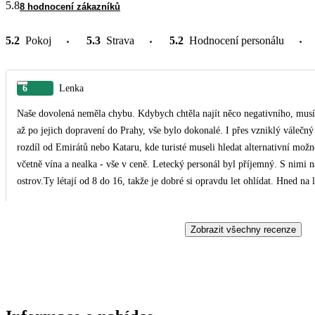
5.8
8 hodnocení zákazníků
5.2
Pokoj
5.3
Strava
5.2
Hodnocení personálu
6
Lenka
Naše dovolená neměla chybu. Kdybych chtěla najít něco negativního, musí
až po jejich dopravení do Prahy, vše bylo dokonalé. I přes vzniklý válečn
rozdíl od Emirátů nebo Kataru, kde turisté museli hledat alternativní možn
včetně vína a nealka - vše v ceně. Letecký personál byl příjemný. S nimi 
ostrov.Ty létají od 8 do 16, takže je dobré si opravdu let ohlídat. Hned na 
Perfektně se o nás postarali a vyřídili let hydroplánem i přepravu k něm
něco přes dvě hodiny na přestup a asi 40 minut k hydroplánu. A teď vodn
Zobrazit všechny recenze
opravu menší, ale na Maledivy nikdo neletí za poznávací turistikou. Hned z
přímo u schodů. I menší žralok nás přijel navštívit. Denně mění všechny ru
nežádali. Doplnění minibaru (alko i nealko) a 4 litry vody denně i domácí
jsme all inclusive Plus, což doporučuji, protože kromě tohoto servisu s
jídla a alko-nealko drinků po celý den, máte ještě dva výlety v ceně, hodi