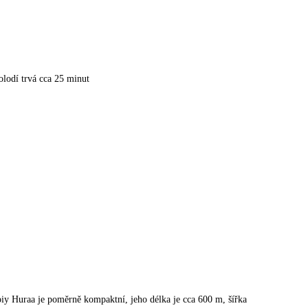
lolodí trvá cca 25 minut
iy Huraa je poměrně kompaktní, jeho délka je cca 600 m, šířka