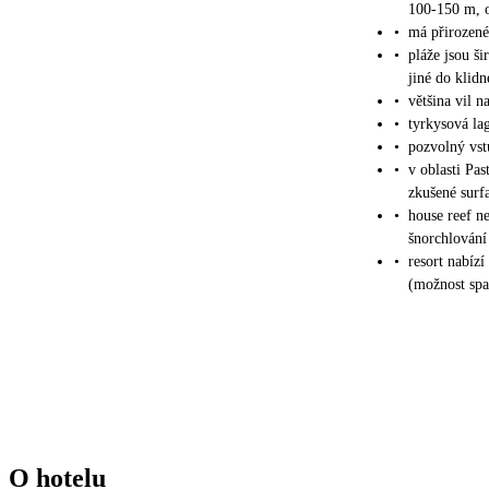
100-150 m, 
•
má přirozené
•
pláže jsou ši
jiné do klid
•
většina vil 
•
tyrkysová la
•
pozvolný vst
•
v oblasti Pas
zkušené surf
•
house reef ne
šnorchlování
•
resort nabíz
(možnost spat
O hotelu