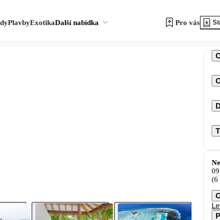
zdy
Plavby
Exotika
Další nabídka
Pro vás
St
O
D
T
Ne
09
(6
O
Le
P