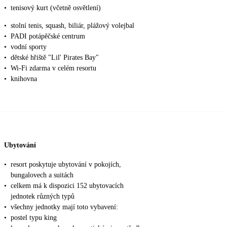
•
tenisový kurt (včetně osvětlení)
•
stolní tenis, squash, biliár, plážový volejbal
•
PADI potápěčské centrum
•
vodní sporty
•
dětské hřiště "Lil' Pirates Bay"
•
Wi-Fi zdarma v celém resortu
•
knihovna
Ubytování
•
resort poskytuje ubytování v pokojích,
bungalovech a suitách
•
celkem má k dispozici 152 ubytovacích
jednotek různých typů
•
všechny jednotky mají toto vybavení:
•
postel typu king