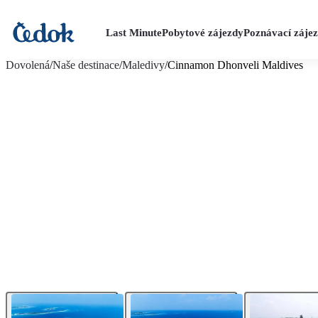
Last Minute
Pobytové zájezdy
Poznávací záje
více fotografií (22)
Dovolená
/
Naše destinace
/
Maledivy
/
Cinnamon Dhonveli Maldives