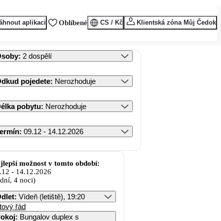
áhnout aplikaci
Oblíbené
CS / Kč
Klientská zóna Můj Čedok
Osoby
:
2 dospělí
dkud pojedete
:
Nerozhoduje
élka pobytu
:
Nerozhoduje
ermín
:
09.12 - 14.12.2026
jlepší možnost v tomto období:
.12
-
14.12.2026
 dní, 4 noci)
dlet
:
Vídeň (letiště), 19:20
tový řád
okoj
:
Bungalov duplex s