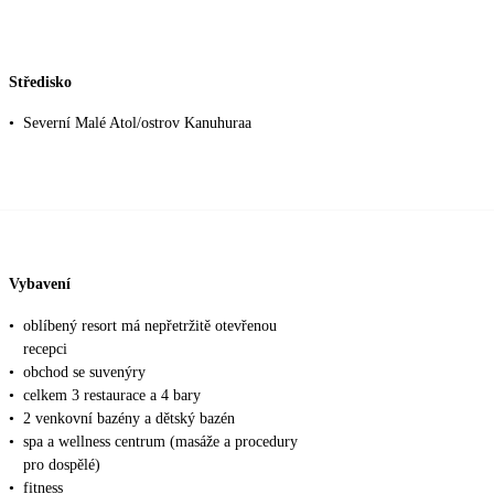
Středisko
•
Severní Malé Atol/ostrov Kanuhuraa
Vybavení
•
oblíbený resort má nepřetržitě otevřenou
recepci
•
obchod se suvenýry
•
celkem 3 restaurace a 4 bary
•
2 venkovní bazény a dětský bazén
•
spa a wellness centrum (masáže a procedury
pro dospělé)
•
fitness