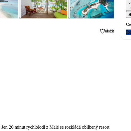
v
t
S
Ce
uložit
Re
en 20 minut rychlolodí z Malé se rozkládá oblíbený resort