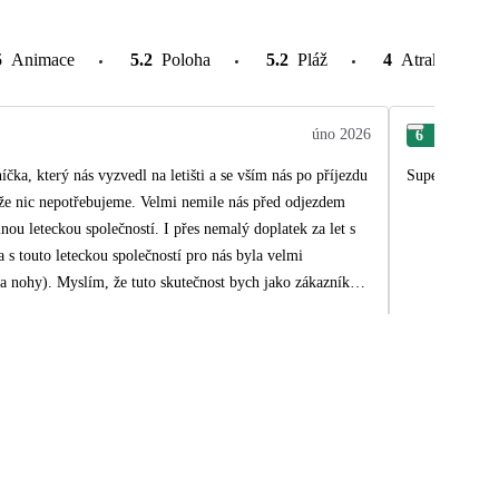
5
Animace
5.2
Poloha
5.2
Pláž
4
Atrakce v oko
úno 2026
6
Ilon
Super
a s touto leteckou společností pro nás byla velmi
ečnost bych jako zákazník