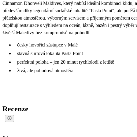
Cinnamon Dhonveli Maldives, který nabízí ideální kombinaci klidu, ak
především díky legendární surfařské lokalitě "Pasta Point", ale potěší
přátelskou atmosférou, výborným servisem a příjemným poměrem cen
doplňují restaurace s výhledem na oceán, lázně, bazén i pestrý výběr v
živější Maledivy bez kompromisů na pohodlí.
česky hovořící zástupce v Malé
slavná surfová lokalita Pasta Point
perfektní poloha – jen 20 minut rychlolodí z letiště
živá, ale pohodová atmosféra
Recenze