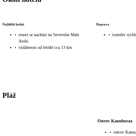
Nejbližší letiště
Doprava
•
resort se nachází na Severním Male
•
transfer rych
Atolu
•
vzdálenost od letiště cca 13 km
Pláž
Ostrov Kanuhuraa
•
ostrov Kanuo