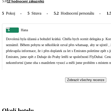
5.0
12 hodnocení zákazníků
5
Pokoj
5
Strava
5.2
Hodnocení personálu
1.
6
Hana
Dovolená byla úžasná a bohužel krátká. Chtěla bych ocenit delegáta p. Koníčka, který nás vyzvedl na letišti a se vším nás po příjezdu
seznámil. Během pobytu se několikrát ozval přes whatsaap, aby se ujistil , že nic nepotřebujeme. Velmi nemile nás před odjezdem
překvapila informace, že i přes doplatek za let s Emirates poletíme zpět s jinou leteckou společností. I přes nemalý doplatek za let s
Emirates, jsme zpět z Dubaje do Prahy letěli se společností FlyDubai. Cest
nekomfortní (jsme oba s manželem vysocí a měli jsme problém s místem na nohy). Myslím, že tuto skut
měl určitě vědět předem.
Zobrazit všechny recenze
Okolí hotelu