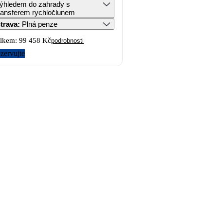
ýhledem do zahrady s
ransferem rychločlunem
trava
:
Plná penze
lkem:
99 458 Kč
podrobnosti
zervujte