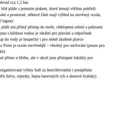
obvod cca 1,2 km
 bílé pláže s jemným pískem, které lemují většinu pobřeží
roké a prostorné, některé části mají výhled na otevřený oceán,
né laguny
na pláži má přímý přístup do moře, obklopená zelení a palmami
guna s klidnou vodou je ideální pro plavání a odpočinek
up do vody je bezpečný i pro méně zkušené plavce
ta Point je oceán otevřenější – vhodný pro surfování (pouze pro
aře)
ní přímo u břehu, ale v okolí jsou přístupné lokality pro
í organizované výlety lodí za šnorchlováním i potápěním
řit želvy, rejnoky, hejna barevných ryb a útesové žraloky)