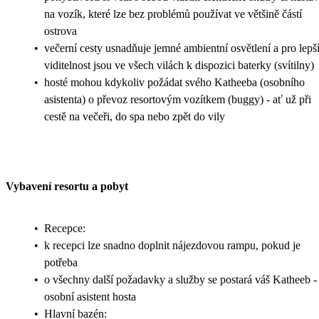
na vozík, které lze bez problémů používat ve většině částí
ostrova
•
večerní cesty usnadňuje jemné ambientní osvětlení a pro lepš
viditelnost jsou ve všech vilách k dispozici baterky (svítilny)
•
hosté mohou kdykoliv požádat svého Katheeba (osobního
asistenta) o převoz resortovým vozítkem (buggy) - ať už při
cestě na večeři, do spa nebo zpět do vily
Vybavení resortu a pobyt
•
Recepce:
•
k recepci lze snadno doplnit nájezdovou rampu, pokud je
potřeba
•
o všechny další požadavky a služby se postará váš Katheeb -
osobní asistent hosta
•
Hlavní bazén: