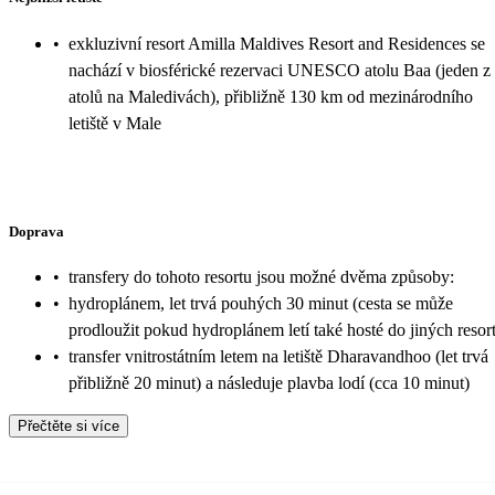
•
exkluzivní resort Amilla Maldives Resort and Residences se
nachází v biosférické rezervaci UNESCO atolu Baa (jeden z
atolů na Maledivách), přibližně 130 km od mezinárodního
letiště v Male
Doprava
•
transfery do tohoto resortu jsou možné dvěma způsoby:
•
hydroplánem, let trvá pouhých 30 minut (cesta se může
prodloužit pokud hydroplánem letí také hosté do jiných resor
•
transfer vnitrostátním letem na letiště Dharavandhoo (let trvá
přibližně 20 minut) a následuje plavba lodí (cca 10 minut)
Přečtěte si více