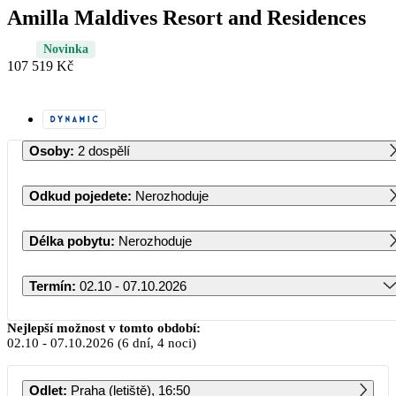
Amilla Maldives Resort and Residences
Novinka
107 519 Kč
Osoby
:
2 dospělí
Odkud pojedete
:
Nerozhoduje
Délka pobytu
:
Nerozhoduje
Termín
:
02.10 - 07.10.2026
Říjen 2026
Nejlepší možnost v tomto období:
02.10
-
07.10.2026
(6 dní, 4 noci)
PO
ÚT
ST
ČT
PÁ
SO
NE
Odlet
:
Praha (letiště), 16:50