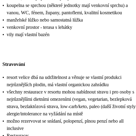
•
koupelna se sprchou (některé jednotky mají venkovní sprchu) a
vanou, WC, fénem, župany, pantoflemi, kvalitní kosmetikou
•
manželské lůžko nebo samostatná lůžka
•
venkovní prostor - terasa s lehátky
•
vily mají vlastní bazén
Stravování
•
resort velice dbá na udržitelnost a věnuje se vlastní produkci
nejrůznějších plodin, má vlastní organickou zahrádku
•
všechny restaurace v resortu mohou nabídnout stravu i pro osoby s
nejrůznějšími dietními omezeními (vegan, vegetarian, bezlepková
strava, bezlaktózová strava, low-carb/keto, paleo (další životní styly
alergie/intolerance na vyžádání na místě
•
možno rezervovat se snídaní, polopenzí, plnou penzí nebo all
inclusive
•
Restaurace: