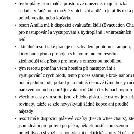
•
hydroplány jsou malé a prostorově omezené, mají tři úzká
sedadla v řadě, není možné v nich stát a ulička je příliš úzká 
pohyb vozíku nebo kočárku
•
resort Amilla má k dispozici evakuační židli (Evacuation Cha
pro nastupování a vystupování z hydroplánů i vnitrostátních
letů
•
aktuálně resort také pracuje na schválení pontonu s rampou,
který bude přímo propojen s hlavním molem resortu a
zjednoduší tak přístup pro hosty s omezenou mobilitou
•
tým resortu pomáhá všem hostům při nastupování a
vystupování z rychlolodi, tento proces zahrnuje krok nahoru 
boční palubu lodi, pokud je to nutné, členové týmu hosty ruč
nadzvednou nebo použijí evakuační židli či zdvihací popruh
•
všechny cesty v resortu jsou z bílého písku, ale ostrov je zcel
rovinatý, takže se zde nevyskytují žádné kopce ani prudké
nájezdy
•
resort má k dispozici plážové vozíky (beach wheelchairs), kt
jsou ideální pro pohyb po písku, někteří hosté s omezenou
pohyblivostí si vozí s sebou vlastní elektrické skútry či násta