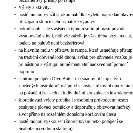
bezbariérový přístup po rampě
•
Výlety a aktivity:
•
hosté mohou využít širokou nabídku výletů, například plavb
při západu slunce nebo rybářské výpravy
•
pokud souhlasíte s asistencí týmu resortu při nastupování a
vystupování z lodi, rádi vše zařídí, je však třeba poznamenat,
toaleta na palubě není bezbariérová
•
na hlavním molu v přístavu je rampa, která usnadňuje přístup
na tradiční dřevěné lodě dhoni, avšak pro uživatele vozíku je
při nástupu a výstupu nutné manuální nadzvednutí pomocí
popruhu
•
centrum potápění Dive Butler má snadný přístup a tým
zkušených instruktorů má praxi s hosty s různými omezeními
na požádání lze sjednat individuální konzultaci s instruktore
•
šnorchlovací výlety probíhají s osobním průvodcem; resort
poskytuje plovací pomůcky a doporučuje objevovat mořský
život přímo na rozsáhlém domácím korálovém útesu
•
hosté mohou vyzkoušet i šnorchlování nebo potápění se
Seabobem (vodním skútrem)