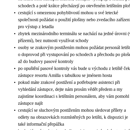
schodech a poté krátce přecházejí po otevřeném letištním plo
•
cestující s omezenou pohyblivostí mohou u své letecké
společnosti požádat o použití plošiny nebo zvedacího zařízen
pro výstup z letadla
•
zbytek mezinárodního terminálu se nachází na jedné úrovni (
přízemí), bez nutnosti využívat schody
•
osoby se zrakovým postižením mohou požádat personál letišt
o doprovod při vystupování po schodech a přechodu po ploš
až do budovy pasové kontroly
•
po opuštění pasové kontroly vás bude u východu z letiště ček
zástupce resortu Amilla s tabulkou se jménem hosta
•
pokud máte zrakové postižení a potřebujete asistenci při
vyhledání zástupce, dejte nám prosím vědět předem a my
zajistíme koordinaci s letištním personálem, aby vám pomohl
zástupce najít
•
cestující se sluchovým postižením mohou sledovat přílety a
odlety na obrazovkách rozmístěných po letišti, k dispozici je
také informační přepážka