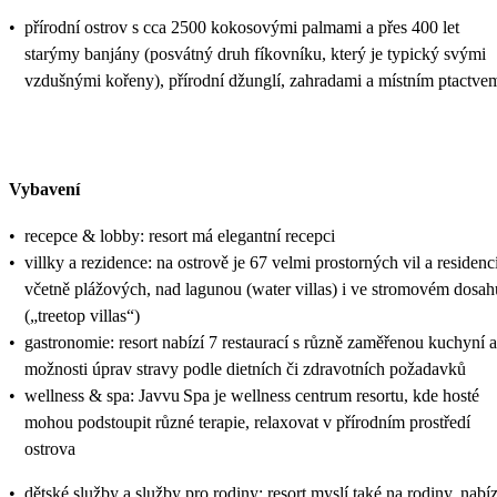
•
přírodní ostrov s cca 2500 kokosovými palmami a přes 400 let
starýmy banjány (posvátný druh fíkovníku, který je typický svými
vzdušnými kořeny), přírodní džunglí, zahradami a místním ptactve
Vybavení
•
recepce & lobby: resort má elegantní recepci
•
villky a rezidence: na ostrově je 67 velmi prostorných vil a residencí
včetně plážových, nad lagunou (water villas) i ve stromovém dosah
(„treetop villas“)
•
gastronomie: resort nabízí 7 restaurací s různě zaměřenou kuchyní a
možnosti úprav stravy podle dietních či zdravotních požadavků
•
wellness & spa: Javvu Spa je wellness centrum resortu, kde hosté
mohou podstoupit různé terapie, relaxovat v přírodním prostředí
ostrova
•
dětské služby a služby pro rodiny: resort myslí také na rodiny, nabíz