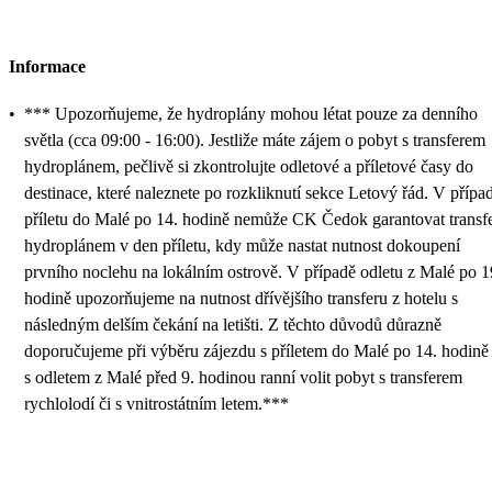
Informace
•
*** Upozorňujeme, že hydroplány mohou létat pouze za denního
světla (cca 09:00 - 16:00). Jestliže máte zájem o pobyt s transferem
hydroplánem, pečlivě si zkontrolujte odletové a příletové časy do
destinace, které naleznete po rozkliknutí sekce Letový řád. V přípa
příletu do Malé po 14. hodině nemůže CK Čedok garantovat transf
hydroplánem v den příletu, kdy může nastat nutnost dokoupení
prvního noclehu na lokálním ostrově. V případě odletu z Malé po 1
hodině upozorňujeme na nutnost dřívějšího transferu z hotelu s
následným delším čekání na letišti. Z těchto důvodů důrazně
doporučujeme při výběru zájezdu s příletem do Malé po 14. hodině 
s odletem z Malé před 9. hodinou ranní volit pobyt s transferem
rychlolodí či s vnitrostátním letem.***