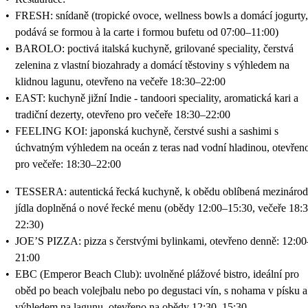
•
FRESH: snídaně (tropické ovoce, wellness bowls a domácí jogurty,
podává se formou à la carte i formou bufetu od 07:00–11:00)
•
BAROLO: poctivá italská kuchyně, grilované speciality, čerstvá
zelenina z vlastní biozahrady a domácí těstoviny s výhledem na
klidnou lagunu, otevřeno na večeře 18:30–22:00
•
EAST: kuchyně jižní Indie - tandoori speciality, aromatická kari a
tradiční dezerty, otevřeno pro večeře 18:30–22:00
•
FEELING KOI: japonská kuchyně, čerstvé sushi a sashimi s
úchvatným výhledem na oceán z teras nad vodní hladinou, otevřen
pro večeře: 18:30–22:00
•
TESSERA: autentická řecká kuchyně, k obědu oblíbená mezinárod
jídla doplněná o nové řecké menu (obědy 12:00–15:30, večeře 18:
22:30)
•
JOE’S PIZZA: pizza s čerstvými bylinkami, otevřeno denně: 12:00
21:00
•
EBC (Emperor Beach Club): uvolněné plážové bistro, ideální pro
oběd po beach volejbalu nebo po degustaci vín, s nohama v písku a
výhledem na lagunu, otevřeno na obědy 12:30–15:30