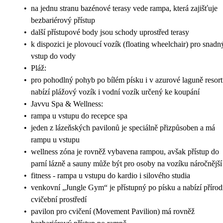
•
na jednu stranu bazénové terasy vede rampa, která zajišťuje
bezbariérový přístup
•
další přístupové body jsou schody uprostřed terasy
•
k dispozici je plovoucí vozík (floating wheelchair) pro snadn
vstup do vody
•
Pláž:
•
pro pohodlný pohyb po bílém písku i v azurové laguně resort
nabízí plážový vozík i vodní vozík určený ke koupání
•
Javvu Spa & Wellness:
•
rampa u vstupu do recepce spa
•
jeden z lázeňských pavilonů je speciálně přizpůsoben a má
rampu u vstupu
•
wellness zóna je rovněž vybavena rampou, avšak přístup do
parní lázně a sauny může být pro osoby na vozíku náročnější
•
fitness - rampa u vstupu do kardio i silového studia
•
venkovní „Jungle Gym“ je přístupný po písku a nabízí přírod
cvičební prostředí
•
pavilon pro cvičení (Movement Pavilion) má rovněž