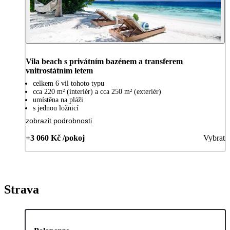
Vila beach s privátním bazénem a transferem
vnitrostátním letem
celkem 6 vil tohoto typu
cca 220 m² (interiér) a cca 250 m² (exteriér)
umístěna na pláži
s jednou ložnicí
zobrazit podrobnosti
+3 060 Kč /pokoj
Vybrat
Strava