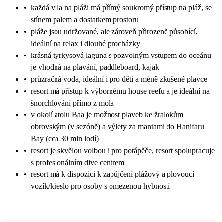
•
každá vila na pláži má přímý soukromý přístup na pláž, se
stínem palem a dostatkem prostoru
•
pláže jsou udržované, ale zároveň přirozeně působící,
ideální na relax i dlouhé procházky
•
krásná tyrkysová laguna s pozvolným vstupem do oceánu
je vhodná na plavání, paddleboard, kajak
•
průzračná voda, ideální i pro děti a méně zkušené plavce
•
resort má přístup k výbornému house reefu a je ideální na
šnorchlování přímo z mola
•
v okolí atolu Baa je možnost plaveb ke žralokům
obrovským (v sezóně) a výlety za mantami do Hanifaru
Bay (cca 30 min lodí)
•
resort je skvělou volbou i pro potápěče, resort spolupracuje
s profesionálním dive centrem
•
resort má k dispozici k zapůjčení plážový a plovoucí
vozík/křeslo pro osoby s omezenou hybností