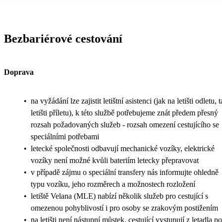
Bezbariérové cestování
Doprava
•
na vyžádání lze zajistit letištní asistenci (jak na letišti odletu, 
letišti příletu), k této službě potřebujeme znát předem přesný
rozsah požadovaných služeb - rozsah omezení cestujícího se
speciálními potřebami
•
letecké společnosti odbavují mechanické vozíky, elektrické
vozíky není možné kvůli bateriím letecky přepravovat
•
v případě zájmu o speciální transfery nás informujte ohledně
typu vozíku, jeho rozměrech a možnostech rozložení
•
letiště Velana (MLE) nabízí několik služeb pro cestující s
omezenou pohyblivostí i pro osoby se zrakovým postižením
•
na letišti není nástupní můstek, cestující vystupují z letadla po