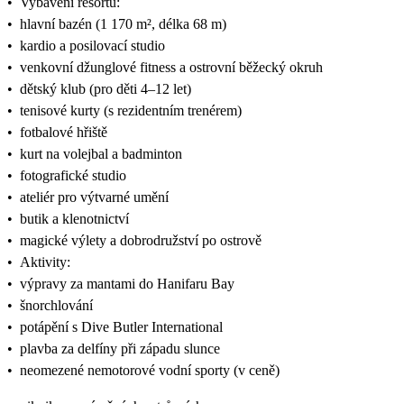
•
Vybavení resortu:
•
hlavní bazén (1 170 m², délka 68 m)
•
kardio a posilovací studio
•
venkovní džunglové fitness a ostrovní běžecký okruh
•
dětský klub (pro děti 4–12 let)
•
tenisové kurty (s rezidentním trenérem)
•
fotbalové hřiště
•
kurt na volejbal a badminton
•
fotografické studio
•
ateliér pro výtvarné umění
•
butik a klenotnictví
•
magické výlety a dobrodružství po ostrově
•
Aktivity:
•
výpravy za mantami do Hanifaru Bay
•
šnorchlování
•
potápění s Dive Butler International
•
plavba za delfíny při západu slunce
•
neomezené ne­motorové vodní sporty (v ceně)