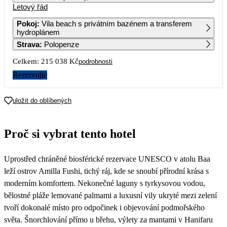
Letový řád
1
2
3
4
107 519
107 529
117 069
Pokoj
:
Vila beach s privátním bazénem a transferem
hydroplánem
5
6
7
8
9
10
11
Strava
:
Polopenze
124 449
107 519
105 069
102 659
113 949
97 749
111 489
Celkem:
215 038 Kč
podrobnosti
12
13
14
15
16
17
18
95 419
119 399
97 749
97 909
114 619
108 509
113 139
Rezervujte
19
20
21
22
23
24
25
100 849
121 639
112 859
99 789
116 319
108 729
116 759
uložit do oblíbených
26
27
28
29
30
31
116 779
114 369
107 279
97 599
109 749
104 539
Proč si vybrat tento hotel
Uprostřed chráněné biosférické rezervace UNESCO v atolu Baa
leží ostrov Amilla Fushi, tichý ráj, kde se snoubí přírodní krása s
moderním komfortem. Nekonečné laguny s tyrkysovou vodou,
bělostné pláže lemované palmami a luxusní vily ukryté mezi zelení
tvoří dokonalé místo pro odpočinek i objevování podmořského
světa. Šnorchlování přímo u břehu, výlety za mantami v Hanifaru