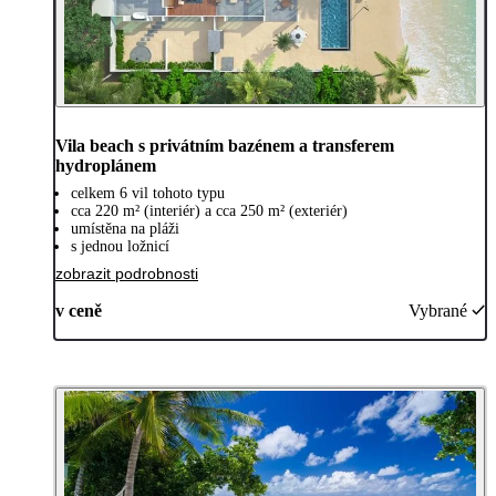
Vila beach s privátním bazénem a transferem
hydroplánem
celkem 6 vil tohoto typu
cca 220 m² (interiér) a cca 250 m² (exteriér)
umístěna na pláži
s jednou ložnicí
zobrazit podrobnosti
v ceně
Vybrané