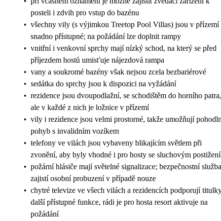
•
při včasném oznámení je možné zajistit zvedací zařízení k
posteli i zdvih pro vstup do bazénu
•
všechny vily (s výjimkou Treetop Pool Villas) jsou v přízemí
snadno přístupné; na požádání lze doplnit rampy
•
vnitřní i venkovní sprchy mají nízký schod, na který se před
příjezdem hostů umisťuje nájezdová rampa
•
vany a soukromé bazény však nejsou zcela bezbariérové
•
sedátka do sprchy jsou k dispozici na vyžádání
•
rezidence jsou dvoupodlažní, se schodištěm do horního patra
ale v každé z nich je ložnice v přízemí
•
vily i rezidence jsou velmi prostorné, takže umožňují pohodl
pohyb s invalidním vozíkem
•
telefony ve vilách jsou vybaveny blikajícím světlem při
zvonění, aby byly vhodné i pro hosty se sluchovým postižen
•
požární hlásiče mají světelné signalizace; bezpečnostní služb
zajistí osobní probuzení v případě nouze
•
chytré televize ve všech vilách a rezidencích podporují titulk
další přístupné funkce, rádi je pro hosta resort aktivuje na
požádání