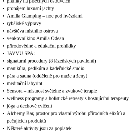
•
pikniky na písečných ostrůvcích
•
pronájem luxusní jachty
•
Amilla Glamping – noc pod hvězdami
•
rybářské výpravy
•
návštěva místního ostrova
•
venkovní kino Amilla Odean
•
přírodovědné a edukační prohlídky
•
JAVVU SPA:
•
signaturní procedury (8 lázeňských pavilonů)
•
manikúra, pedikúra a kadeřnické studio
•
pára a sauna (odděleně pro muže a ženy)
•
meditační labyrint
•
Sensora – místnost světelné a zvukové terapie
•
wellness programy a holistické retreaty s hostujícími terapeuty
•
jóga a dechové cvičení
•
Alchemy Bar, prostor pro vlastní výrobu přírodních elixírů a
pečujících produktů
•
Některé aktivity jsou za poplatek