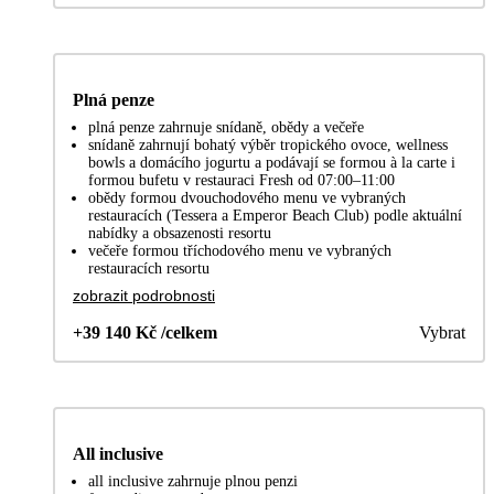
Plná penze
plná penze zahrnuje snídaně, obědy a večeře
snídaně zahrnují bohatý výběr tropického ovoce, wellness
bowls a domácího jogurtu a podávají se formou à la carte i
formou bufetu v restauraci Fresh od 07:00–11:00
obědy formou dvouchodového menu ve vybraných
restauracích (Tessera a Emperor Beach Club) podle aktuální
nabídky a obsazenosti resortu
večeře formou tříchodového menu ve vybraných
restauracích resortu
zobrazit podrobnosti
+39 140 Kč /celkem
Vybrat
All inclusive
all inclusive zahrnuje plnou penzi