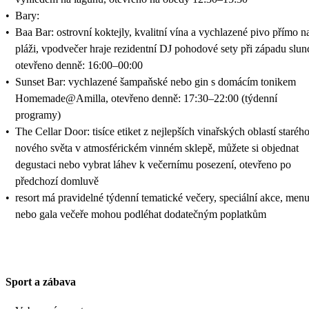
•
Bary:
•
Baa Bar: ostrovní koktejly, kvalitní vína a vychlazené pivo přímo n
pláži, vpodvečer hraje rezidentní DJ pohodové sety při západu slun
otevřeno denně: 16:00–00:00
•
Sunset Bar: vychlazené šampaňské nebo gin s domácím tonikem
Homemade@Amilla, otevřeno denně: 17:30–22:00 (týdenní
programy)
•
The Cellar Door: tisíce etiket z nejlepších vinařských oblastí starého
nového světa v atmosférickém vinném sklepě, můžete si objednat
degustaci nebo vybrat láhev k večernímu posezení, otevřeno po
předchozí domluvě
•
resort má pravidelné týdenní tematické večery, speciální akce, men
nebo gala večeře mohou podléhat dodatečným poplatkům
Sport a zábava