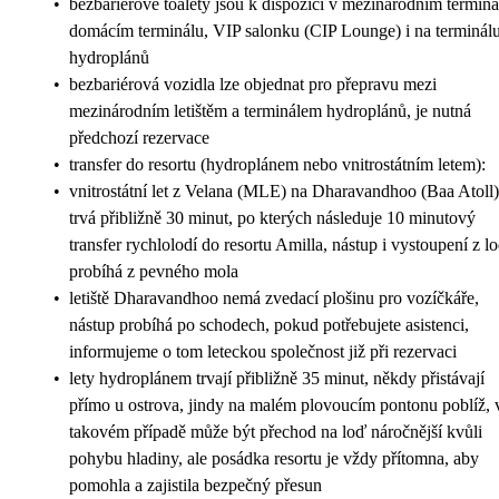
•
bezbariérové toalety jsou k dispozici v mezinárodním terminá
domácím terminálu, VIP salonku (CIP Lounge) i na terminál
hydroplánů
•
bezbariérová vozidla lze objednat pro přepravu mezi
mezinárodním letištěm a terminálem hydroplánů, je nutná
předchozí rezervace
•
transfer do resortu (hydroplánem nebo vnitrostátním letem):
•
vnitrostátní let z Velana (MLE) na Dharavandhoo (Baa Atoll)
trvá přibližně 30 minut, po kterých následuje 10 minutový
transfer rychlolodí do resortu Amilla, nástup i vystoupení z lo
probíhá z pevného mola
•
letiště Dharavandhoo nemá zvedací plošinu pro vozíčkáře,
nástup probíhá po schodech, pokud potřebujete asistenci,
informujeme o tom leteckou společnost již při rezervaci
•
lety hydroplánem trvají přibližně 35 minut, někdy přistávají
přímo u ostrova, jindy na malém plovoucím pontonu poblíž, 
takovém případě může být přechod na loď náročnější kvůli
pohybu hladiny, ale posádka resortu je vždy přítomna, aby
pomohla a zajistila bezpečný přesun