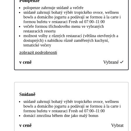
Polopenze
polopenze zahrnuje snídaně a večeře
snídaně zahrnují bohatý výběr tropického ovoce, wellness
bowls a domácího jogurtu a podávají se formou à la carte i
formou bufetu v restauraci Fresh od 07:00–11:00
večeře formou tříchodového menu ve vybraných
restauracích resortu
možnost volby z různých restaurací (většina otevřených a
dostupných) s nabídkou různě zaměřených kuchyní,
tematické večery
zobrazit podrobnosti
v ceně
Vybrané
Snídaně
snídaně zahrnují bohatý výběr tropického ovoce, wellness
bowls a domácího jogurtu a podávají se formou à la carte i
formou bufetu v restauraci Fresh od 07:00–11:00
domácí zmrzlina během dne jako malý bonus
v ceně
Vybrat