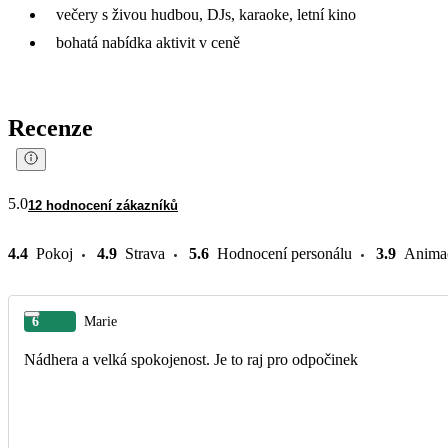
večery s živou hudbou, DJs, karaoke, letní kino
bohatá nabídka aktivit v ceně
Recenze
5.0
12 hodnocení zákazníků
4.4
Pokoj
4.9
Strava
5.6
Hodnocení personálu
3.9
Anima
6
Marie
Nádhera a velká spokojenost. Je to raj pro odpočinek