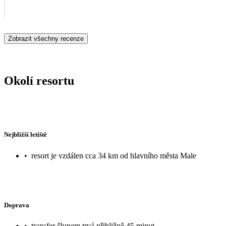
Zobrazit všechny recenze
Okolí resortu
Nejbližší letiště
•
resort je vzdálen cca 34 km od hlavního města Male
Doprava
•
transfer člunem trvá přibližně 45 minut