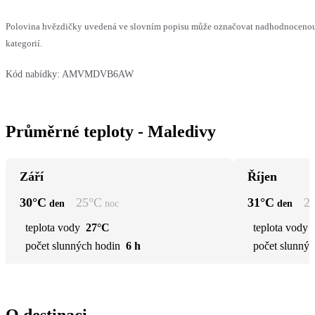
Polovina hvězdičky uvedená ve slovním popisu může označovat nadhodnocenou 
kategorií.
Kód nabídky:
AMVMDVB6AW
Průměrné teploty - Maledivy
Září
Říjen
30
°C
25
°C
31
°C
2
den
noc
den
teplota vody
27°C
teplota vody
počet slunných hodin
6 h
počet slunnýc
O destinaci