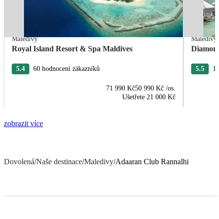
Maledivy
Maledivy
Royal Island Resort & Spa Maldives
Diamond
5.4
60 hodnocení zákazníků
5.5
11
71 990 Kč
50 990 Kč
/os.
Ušetřete
21 000 Kč
zobrazit více
Dovolená
/
Naše destinace
/
Maledivy
/
Adaaran Club Rannalhi