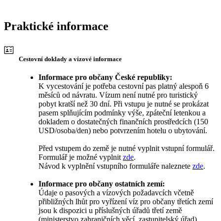
Praktické informace
Cestovní doklady a vízové informace
Informace pro občany České republiky:
K vycestování je potřeba cestovní pas platný alespoň 6
měsíců od návratu. Vízum není nutné pro turistický
pobyt kratší než 30 dní. Při vstupu je nutné se prokázat
pasem splňujícím podmínky výše, zpáteční letenkou a
dokladem o dostatečných finančních prostředcích (150
USD/osoba/den) nebo potvrzením hotelu o ubytování.
Před vstupem do země je nutné vyplnit vstupní formulář.
Formulář je možné vyplnit
zde
.
Návod k vyplnění vstupního formuláře naleznete
zde
.
Informace pro občany ostatních zemí:
Údaje o pasových a vízových požadavcích včetně
přibližných lhůt pro vyřízení víz pro občany třetích zemí
jsou k dispozici u příslušných úřadů třetí země
(ministerstvo zahraničních věcí, zastupitelský úřad).