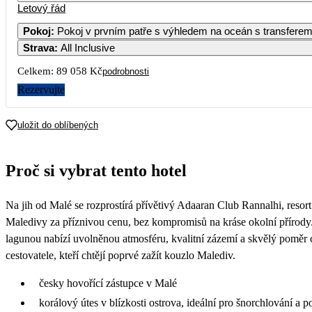
Letový řád
1
2
3
59 509
39 329
Pokoj
:
Pokoj v prvním patře s výhledem na oceán s tra
Strava
:
All Inclusive
7
8
9
10
45 279
67 609
40 399
Celkem:
89 058 Kč
podrobnosti
14
15
16
17
Rezervujte
21
22
23
24
uložit do oblíbených
41 369
44 529
28
29
30
Proč si vybrat tento hotel
47 669
53 829
41 709
Na jih od Malé se rozprostírá přívětivý Adaaran Club Rannalhi, resort 
Maledivy za příznivou cenu, bez kompromisů na kráse okolní přírod
lagunou nabízí uvolněnou atmosféru, kvalitní zázemí a skvělý poměr ce
cestovatele, kteří chtějí poprvé zažít kouzlo Malediv.
česky hovořící zástupce v Malé
korálový útes v blízkosti ostrova, ideální pro šnorchlování a p