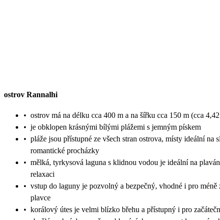
ostrov Rannalhi
•
ostrov má na délku cca 400 m a na šířku cca 150 m (cca 4,42
•
je obklopen krásnými bílými plážemi s jemným pískem
•
pláže jsou přístupné ze všech stran ostrova, místy ideální na s
romantické procházky
•
mělká, tyrkysová laguna s klidnou vodou je ideální na plaván
relaxaci
•
vstup do laguny je pozvolný a bezpečný, vhodné i pro méně
plavce
•
korálový útes je velmi blízko břehu a přístupný i pro začáteč