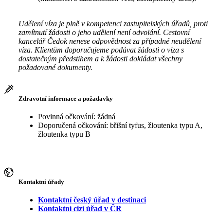
Udělení víza je plně v kompetenci zastupitelských úřadů, proti
zamítnutí žádosti o jeho udělení není odvolání. Cestovní
kancelář Čedok nenese odpovědnost za případné neudělení
víza. Klientům doporučujeme podávat žádosti o víza s
dostatečným předstihem a k žádosti dokládat všechny
požadované dokumenty.
Zdravotní informace a požadavky
Povinná očkování: žádná
Doporučená očkování: břišní tyfus, žloutenka typu A,
žloutenka typu B
Kontaktní úřady
Kontaktní český úřad v destinaci
Kontaktní cizí úřad v ČR