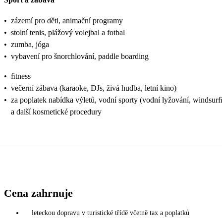
•
zázemí pro děti, animační programy
•
stolní tenis, plážový volejbal a fotbal
•
zumba, jóga
•
vybavení pro šnorchlování, paddle boarding
•
ﬁtness
•
večerní zábava (karaoke, DJs, živá hudba, letní kino)
•
za poplatek nabídka výletů, vodní sporty (vodní lyžování, windsurﬁ
a další kosmetické procedury
Cena zahrnuje
leteckou dopravu v turistické třídě včetně tax a poplatků