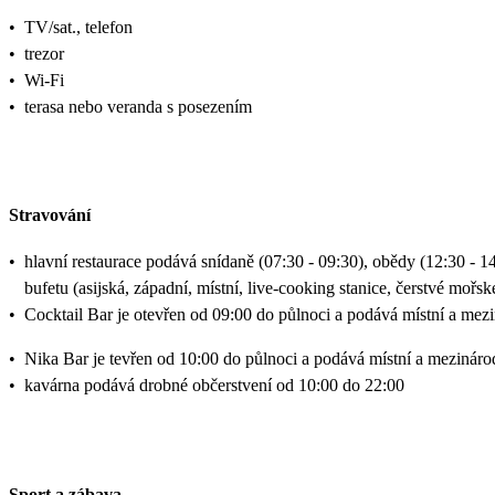
•
TV/sat., telefon
•
trezor
•
Wi-Fi
•
terasa nebo veranda s posezením
Stravování
•
hlavní restaurace podává snídaně (07:30 - 09:30), obědy (12:30 - 
bufetu (asijská, západní, místní, live-cooking stanice, čerstvé mořsk
•
Cocktail Bar je otevřen od 09:00 do půlnoci a podává místní a mez
•
Nika Bar je tevřen od 10:00 do půlnoci a podává místní a mezináro
•
kavárna podává drobné občerstvení od 10:00 do 22:00
Sport a zábava