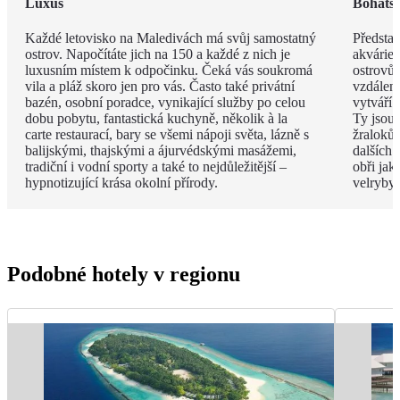
Luxus
Bohatst
Každé letovisko na Maledivách má svůj samostatný
Představ
ostrov. Napočítáte jich na 150 a každé z nich je
akvárie
luxusním místem k odpočinku. Čeká vás soukromá
ostrovů 
vila a pláž skoro jen pro vás. Často také privátní
vzdáleno
bazén, osobní poradce, vynikající služby po celou
vytváří 
dobu pobytu, fantastická kuchyně, několik à la
Ty jsou
carte restaurací, bary se všemi nápoji světa, lázně s
žraloků
balijskými, thajskými a ájurvédskými masážemi,
dalších 
tradiční i vodní sporty a také to nejdůležitější –
obři jak
hypnotizující krása okolní přírody.
velryby.
Podobné hotely v regionu