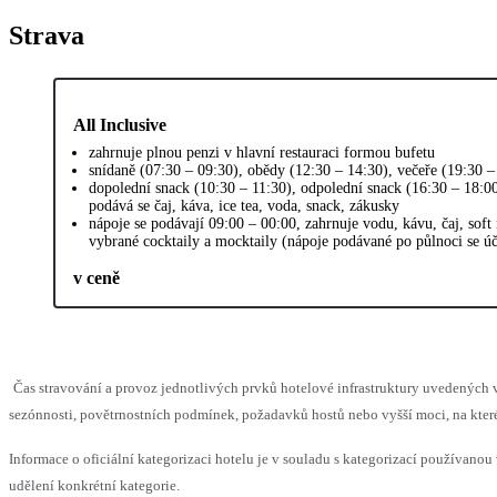
Strava
All Inclusive
zahrnuje plnou penzi v hlavní restauraci formou bufetu
snídaně (07:30 – 09:30), obědy (12:30 – 14:30), večeře (19:30 –
dopolední snack (10:30 – 11:30), odpolední snack (16:30 – 18:00
podává se čaj, káva, ice tea, voda, snack, zákusky
nápoje se podávají 09:00 – 00:00, zahrnuje vodu, kávu, čaj, soft
vybrané cocktaily a mocktaily (nápoje podávané po půlnoci se úč
v ceně
Čas stravování a provoz jednotlivých prvků hotelové infrastruktury uvedený
sezónnosti, povětrnostních podmínek, požadavků hostů nebo vyšší moci, na které
Informace o oficiální kategorizaci hotelu je v souladu s kategorizací používanou 
udělení konkrétní kategorie.