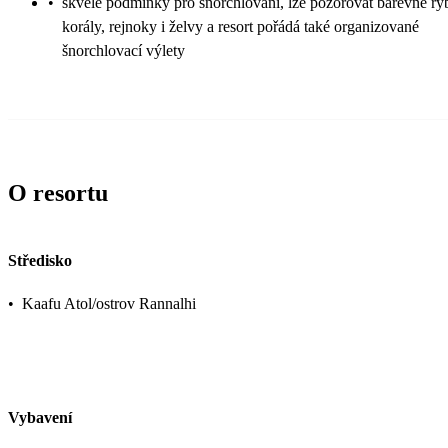
•
skvělé podmínky pro šnorchlování, lze pozorovat barevné ry
korály, rejnoky i želvy a resort pořádá také organizované
šnorchlovací výlety
O resortu
Středisko
•
Kaafu Atol/ostrov Rannalhi
Vybavení