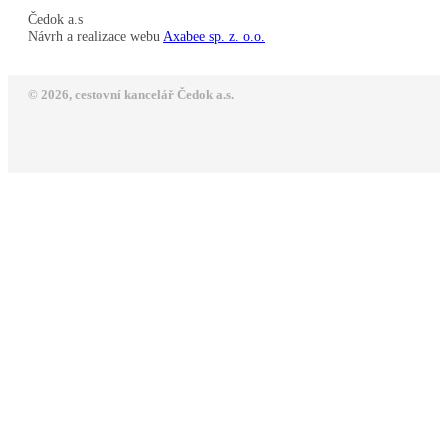
Čedok a.s
Návrh a realizace webu
Axabee sp. z. o.o.
© 2026, cestovní kancelář Čedok a.s.