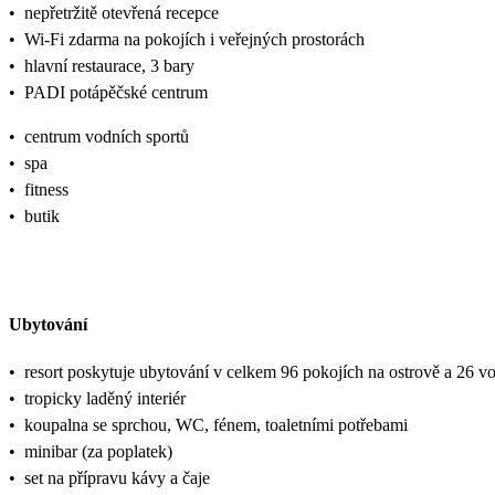
•
nepřetržitě otevřená recepce
•
Wi-Fi zdarma na pokojích i veřejných prostorách
•
hlavní restaurace, 3 bary
•
PADI potápěčské centrum
•
centrum vodních sportů
•
spa
•
fitness
•
butik
Ubytování
•
resort poskytuje ubytování v celkem 96 pokojích na ostrově a 26 
•
tropicky laděný interiér
•
koupalna se sprchou, WC, fénem, toaletními potřebami
•
minibar (za poplatek)
•
set na přípravu kávy a čaje