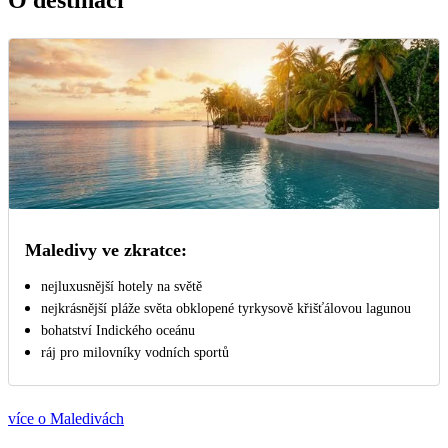
Maledivy ve zkratce:
nejluxusnější hotely na světě
nejkrásnější pláže světa obklopené tyrkysově křišťálovou lagunou
bohatství Indického oceánu
ráj pro milovníky vodních sportů
více o Maledivách