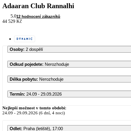
Adaaran Club Rannalhi
5.0
12 hodnocení zákazníků
44 529 Kč
Osoby
:
2 dospělí
Odkud pojedete
:
Nerozhoduje
Délka pobytu
:
Nerozhoduje
Termín
:
24.09 - 29.09.2026
Září 2026
Nejlepší možnost v tomto období:
24.09
-
29.09.2026
(6 dní, 4 noci)
PO
ÚT
ST
ČT
Odlet
:
Praha (letiště), 17:00