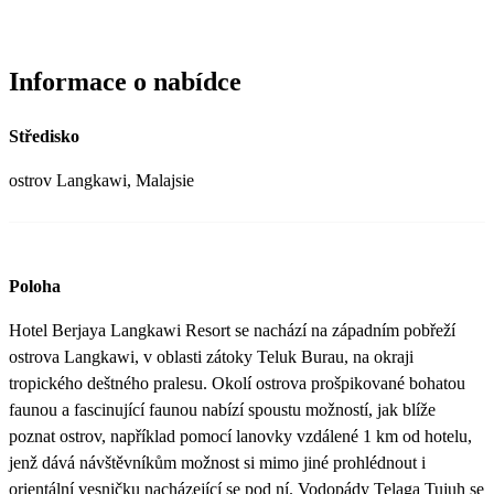
Informace o nabídce
Středisko
ostrov Langkawi, Malajsie
Poloha
Hotel Berjaya Langkawi Resort se nachází na západním pobřeží
ostrova Langkawi, v oblasti zátoky Teluk Burau, na okraji
tropického deštného pralesu. Okolí ostrova prošpikované bohatou
faunou a fascinující faunou nabízí spoustu možností, jak blíže
poznat ostrov, například pomocí lanovky vzdálené 1 km od hotelu,
jenž dává návštěvníkům možnost si mimo jiné prohlédnout i
orientální vesničku nacházející se pod ní. Vodopády Telaga Tujuh se