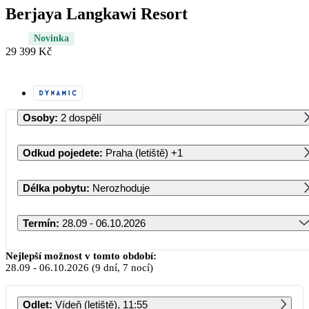
Berjaya Langkawi Resort
Novinka
29 399 Kč
Osoby
:
2 dospělí
Odkud pojedete
:
Praha (letiště)
+1
Délka pobytu
:
Nerozhoduje
Termín
:
28.09 - 06.10.2026
Září 2026
Nejlepší možnost v tomto období:
28.09
-
06.10.2026
(9 dní, 7 nocí)
PO
ÚT
ST
ČT
PÁ
SO
NE
Odlet
:
Vídeň (letiště), 11:55