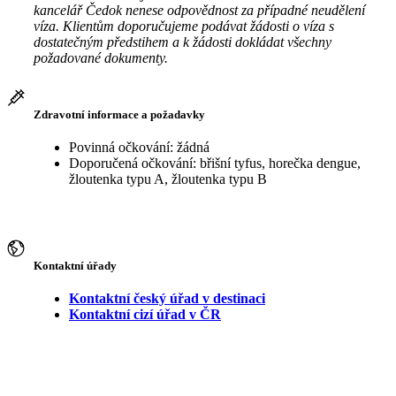
kancelář Čedok nenese odpovědnost za případné neudělení
víza. Klientům doporučujeme podávat žádosti o víza s
dostatečným předstihem a k žádosti dokládat všechny
požadované dokumenty.
Zdravotní informace a požadavky
Povinná očkování: žádná
Doporučená očkování: břišní tyfus, horečka dengue,
žloutenka typu A, žloutenka typu B
Kontaktní úřady
Kontaktní český úřad v destinaci
Kontaktní cizí úřad v ČR