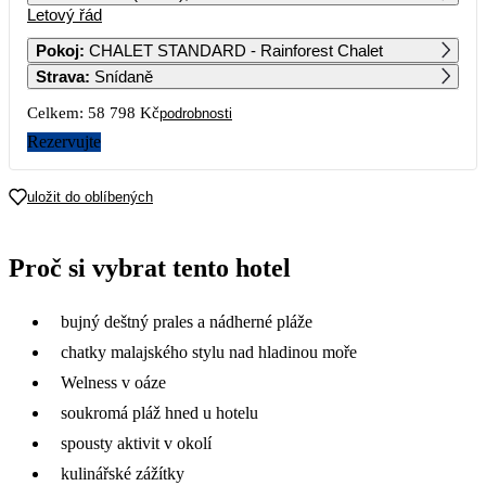
Letový řád
1
2
3
4
5
6
Pokoj
:
CHALET STANDARD - Rainforest Chalet
Strava
:
Snídaně
7
8
9
10
11
12
13
53 129
44 589
Celkem:
58 798 Kč
podrobnosti
14
15
16
17
18
19
20
Rezervujte
38 979
42 619
42 169
44 589
21
22
23
24
25
26
27
uložit do oblíbených
38 279
33 269
32 589
35 689
28
29
30
Proč si vybrat tento hotel
29 399
33 269
bujný deštný prales a nádherné pláže
chatky malajského stylu nad hladinou moře
Welness v oáze
soukromá pláž hned u hotelu
spousty aktivit v okolí
kulinářské zážítky