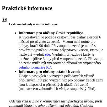
Praktické informace
Cestovní doklady a vízové informace
Informace pro občany České republiky:
K vycestování je potřeba cestovní pas platný alespoň 6
měsíců po návratu ze země. Vízum není nutné pro
pobyty kratší 90 dnů. Při vstupu do země je nutné se
prokázat vyplněnou online příjezdovou kartou, kterou je
nezbytné vyplnit
zde.
Vyplnění příjezdové karty je
možné nejdříve 3 dny před vstupem do země. Při vstupu
do země může být vyžadováno předložení vyplněného
celního formuláře K7.
Informace pro občany ostatních zemí:
Údaje o pasových a vízových požadavcích včetně
přibližných lhůt pro vyřízení víz pro občany třetích zemí
jsou k dispozici u příslušných úřadů třetí země
(ministerstvo zahraničních věcí, zastupitelský úřad).
Udělení víza je plně v kompetenci zastupitelských úřadů, proti
zamítnutí žádosti o jeho udělení není odvolání. Cestovní