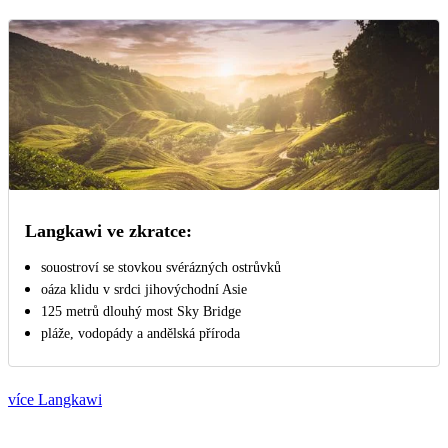
Langkawi ve zkratce:
souostroví se stovkou svérázných ostrůvků
oáza klidu v srdci jihovýchodní Asie
125 metrů dlouhý most Sky Bridge
pláže, vodopády a andělská příroda
více Langkawi