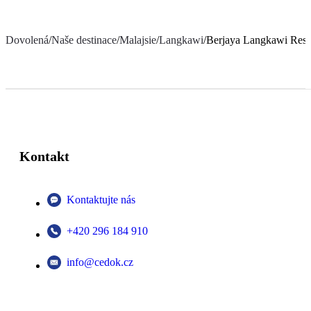
Dovolená
/
Naše destinace
/
Malajsie
/
Langkawi
/
Berjaya Langkawi Reso
Kontakt
Kontaktujte nás
+420 296 184 910
info@cedok.cz