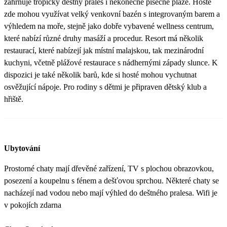
zahrnuje tropický deštný prales i nekonečné písečné pláže. Hosté
zde mohou využívat velký venkovní bazén s integrovaným barem a
výhledem na moře, stejně jako dobře vybavené wellness centrum,
které nabízí různé druhy masáží a procedur. Resort má několik
restaurací, které nabízejí jak místní malajskou, tak mezinárodní
kuchyni, včetně plážové restaurace s nádhernými západy slunce. K
dispozici je také několik barů, kde si hosté mohou vychutnat
osvěžující nápoje. Pro rodiny s dětmi je připraven dětský klub a
hřiště.
Ubytování
Prostorné chaty mají dřevěné zařízení, TV s plochou obrazovkou,
posezení a koupelnu s fénem a dešťovou sprchou. Některé chaty se
nacházejí nad vodou nebo mají výhled do deštného pralesa. Wifi je
v pokojích zdarna