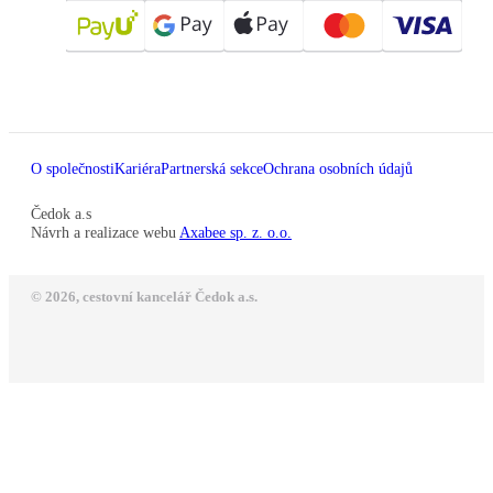
O společnosti
Kariéra
Partnerská sekce
Ochrana osobních údajů
Čedok a.s
Návrh a realizace webu
Axabee sp. z. o.o.
© 2026, cestovní kancelář Čedok a.s.