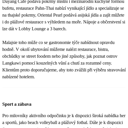
Dayang Cafe podává pokrmy místní i mezinárodní kuchyně formou
bufetu, restaurace Pahn-Thai nabízí vynikající jídlo a specializuje se
na thajské pokrmy, Oriental Pearl podává asijská jídla a zajít můžete
i do plážové restaurace s výhledem na moře. Nápoje a občerstvení si
lze dát v Lobby Lounge a 3 barech.
Malajsie toho může co se gastronomie týče nabídnout opravdu
hodně. V okolí ubytování můžeme nalézt restaurace, bistra,
obchůdky se street foodem nebo jiné způsoby, jak poznat ostrov
Langkawi pomocí kouzelných vůní a chutí za rozumné ceny.
Klientům proto doporučujeme, aby toto zvážili při výběru stravování
nabízené hotelem.
Sport a zábava
Pro milovníky aktivního odpočinku je k dispozici široká nabídka her
a sportů, jako beach volleyball a plážový fotbal. Dále je k dispozici