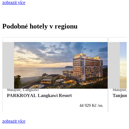
zobrazit více
Podobné hotely v regionu
Malajsie
,
Langkawi
Malajsie
,
PARKROYAL Langkawi Resort
Tanjung
44 929 Kč
/os.
zobrazit více