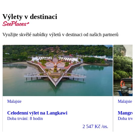
Výlety v destinaci
Využijte skvělé nabídky výletů v destinaci od našich partnerů
Malajsie
Malajsie
Celodenní výlet na Langkawi
Mangro
Doba trvání
:
8 hodin
Doba trvá
2 547 Kč
/os.