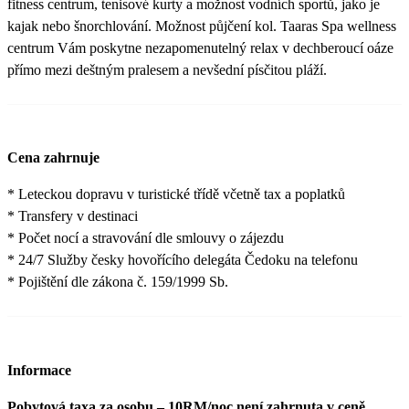
fitness centrum, tenisové kurty a možnost vodních sportů, jako je
kajak nebo šnorchlování. Možnost půjčení kol. Taaras Spa wellness
centrum Vám poskytne nezapomenutelný relax v dechberoucí oáze
přímo mezi deštným pralesem a nevšední písčitou pláží.
Cena zahrnuje
* Leteckou dopravu v turistické třídě včetně tax a poplatků
* Transfery v destinaci
* Počet nocí a stravování dle smlouvy o zájezdu
* 24/7 Služby česky hovořícího delegáta Čedoku na telefonu
* Pojištění dle zákona č. 159/1999 Sb.
Informace
Pobytová taxa za osobu – 10RM/noc není zahrnuta v ceně