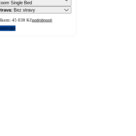
oom Single Bed
trava
:
Bez stravy
lkem:
45 038 Kč
podrobnosti
zervujte