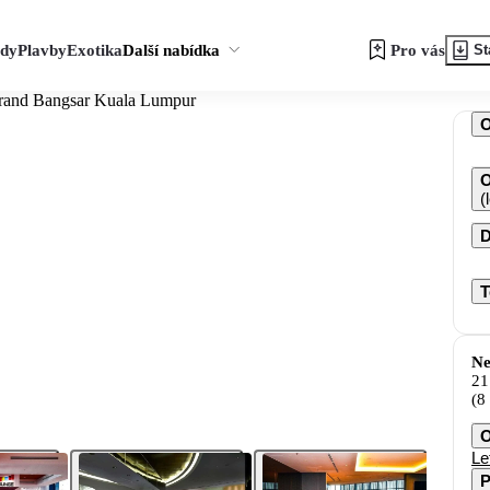
zdy
Plavby
Exotika
Další nabídka
Pro vás
St
and Bangsar Kuala Lumpur
O
(
D
T
Ne
21
(8
O
Le
P