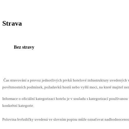
Strava
Bez stravy
Čas stravování a provoz jednotlivých prvků hotelové infrastruktury uvedenýc
povětrnostních podmínek, požadavků hostů nebo vyšší moci, na které majitel nem
Informace o oficiální kategorizaci hotelu je v souladu s kategorizací používanou 
konkrétní kategorie.
Polovina hvězdičky uvedená ve slovním popisu může označovat nadhodnocenou n