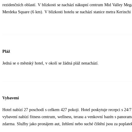
rezidenčních oblastí. V blízkosti se nachází nákupní centrum Mid Valley Meg
Merdeka Square (6 km). V blízkosti hotelu se nachází stanice metra Kerinch
Pláž
Jedná se o městský hotel, v okolí se žádná pláž nenachází.
Vybavení
Hotel nabízí 27 poschodí s celkem 427 pokoji. Hotel poskytuje recepci s 24/
vybavení nabízí fitness centrum, wellness, terasu a venkovní bazén s panora
zdarma. Služby jako pronájem aut, žehlení nebo suché čištění jsou za poplate