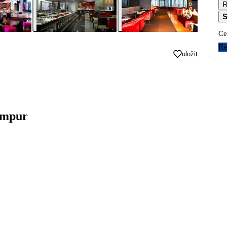
R
S
Ce
Re
uložit
umpur