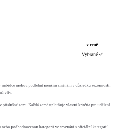
v ceně
Vybrané
h v nabídce mohou podléhat menším změnám v důsledku sezónnosti,
á vliv.
v příslušné zemi. Každá země uplatňuje vlastní kritéria pro udělení
ebo podhodnocenou kategorii ve srovnání s oficiální kategorií.