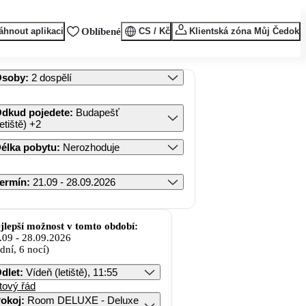
áhnout aplikaci
Oblíbené
CS / Kč
Klientská zóna Můj Čedok
Osoby
:
2 dospělí
dkud pojedete
:
Budapešť
letiště)
+2
élka pobytu
:
Nerozhoduje
ermín
:
21.09 - 28.09.2026
jlepší možnost v tomto období:
.09
-
28.09.2026
 dní, 6 nocí)
dlet
:
Vídeň (letiště), 11:55
tový řád
okoj
:
Room DELUXE - Deluxe