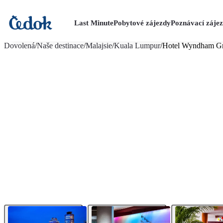
Last Minute
Pobytové zájezdy
Poznávací záje
více fotografií (11)
Dovolená
/
Naše destinace
/
Malajsie
/
Kuala Lumpur
/
Hotel Wyndham Gr