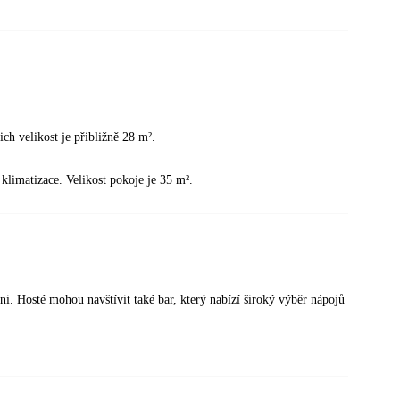
ch velikost je přibližně 28 m².
klimatizace. Velikost pokoje je 35 m².
ni. Hosté mohou navštívit také bar, který nabízí široký výběr nápojů