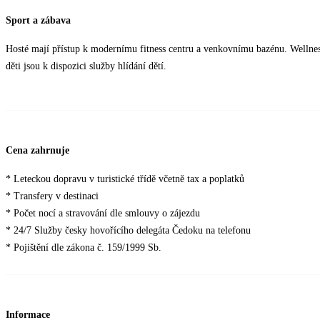
Sport a zábava
Hosté mají přístup k modernímu fitness centru a venkovnímu bazénu. Wellness
děti jsou k dispozici služby hlídání dětí.
Cena zahrnuje
* Leteckou dopravu v turistické třídě včetně tax a poplatků
* Transfery v destinaci
* Počet nocí a stravování dle smlouvy o zájezdu
* 24/7 Služby česky hovořícího delegáta Čedoku na telefonu
* Pojištění dle zákona č. 159/1999 Sb.
Informace