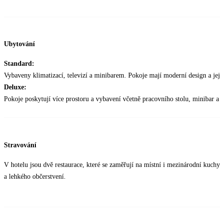
Ubytování
Standard:
Vybaveny klimatizací, televizí a minibarem. Pokoje mají moderní design a jeji
Deluxe:
Pokoje poskytují více prostoru a vybavení včetně pracovního stolu, minibar a 
Stravování
V hotelu jsou dvě restaurace, které se zaměřují na místní i mezinárodní kuchy
a lehkého občerstvení.