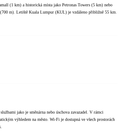
amall (1 km) a historická místa jako Petronas Towers (5 km) nebo
i (700 m). Letiště Kuala Lumpur (KUL) je vzdáleno přibližně 55 km.
7 službami jako je směnárna nebo úschova zavazadel. V rámci
matickým výhledem na město. Wi-Fi je dostupná ve všech prostorách
k.