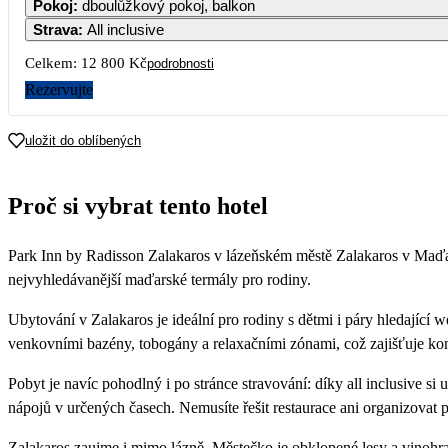
Pokoj
:
dboulůžkový pokoj, balkon
Strava
:
All inclusive
Celkem:
12 800 Kč
podrobnosti
Rezervujte
uložit do oblíbených
Proč si vybrat tento hotel
Park Inn by Radisson Zalakaros v lázeňském městě Zalakaros v Maďar
nejvyhledávanější maďarské termály pro rodiny.
Ubytování v Zalakaros je ideální pro rodiny s dětmi i páry hledající
venkovními bazény, tobogány a relaxačními zónami, což zajišťuje kom
Pobyt je navíc pohodlný i po stránce stravování: díky all inclusive
nápojů v určených časech. Nemusíte řešit restaurace ani organizovat 
Zalakaros zaujme i mimo lázně. Městečko je obklopené lesy a vinohra