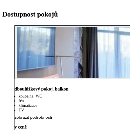
Dostupnost pokojů
dboulůžkový pokoj, balkon
koupelna, WC
fén
klimatizace
TV
zobrazit podrobnosti
v ceně