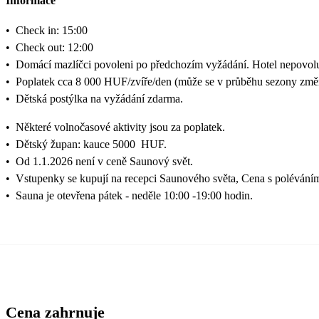
Informace
•
Check in: 15:00
•
Check out: 12:00
•
Domácí mazlíčci povoleni po předchozím vyžádání. Hotel nepovol
•
Poplatek cca 8 000 HUF/zvíře/den (může se v průběhu sezony změn
•
Dětská postýlka na vyžádání zdarma.
•
Některé volnočasové aktivity jsou za poplatek.
•
Dětský župan: kauce 5000 HUF.
•
Od 1.1.2026 není v ceně Saunový svět.
•
Vstupenky se kupují na recepci Saunového světa, Cena s poléván
•
Sauna je otevřena pátek - neděle 10:00 -19:00 hodin.
Cena zahrnuje