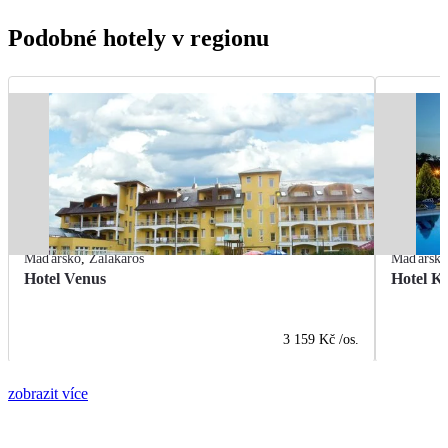
Podobné hotely v regionu
Maďarsko
,
Zalakaros
Maďarsk
Hotel Venus
Hotel K
3 159 Kč
/os.
zobrazit více