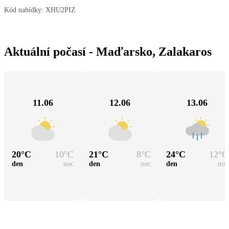
Kód nabídky:
XHU2PIZ
Aktuální počasí - Maďarsko, Zalakaros
11.06
12.06
13.06
20
°C
10
°C
21
°C
8
°C
24
°C
12
°C
den
noc
den
noc
den
noc