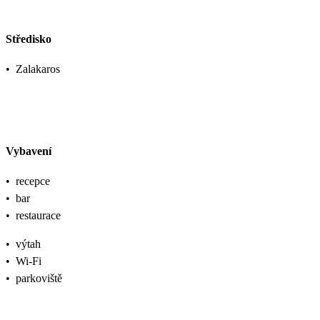
Středisko
•
Zalakaros
Vybavení
•
recepce
•
bar
•
restaurace
•
výtah
•
Wi-Fi
•
parkoviště