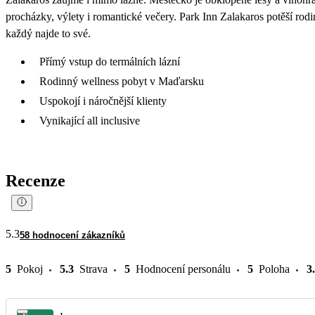
procházky, výlety i romantické večery. Park Inn Zalakaros potěší rodi
každý najde to své.
Přímý vstup do termálních lázní
Rodinný wellness pobyt v Maďarsku
Uspokojí i náročnější klienty
Vynikající all inclusive
Recenze
5.3
58 hodnocení zákazníků
5
Pokoj
5.3
Strava
5
Hodnocení personálu
5
Poloha
3