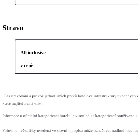
Strava
All inclusive
v ceně
Čas stravování a provoz jednotlivých prvků hotelové infrastruktury uvedenýc
které majitel nemá vliv.
Informace o oficiální kategorizaci hotelu je v souladu s kategorizací používanou 
Polovina hvězdičky uvedená ve slovním popisu může označovat nadhodnocenou n