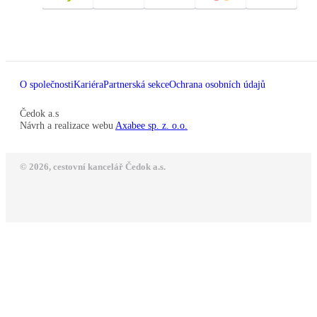
O společnosti
Kariéra
Partnerská sekce
Ochrana osobních údajů
Čedok a.s
Návrh a realizace webu
Axabee sp. z. o.o.
© 2026, cestovní kancelář Čedok a.s.