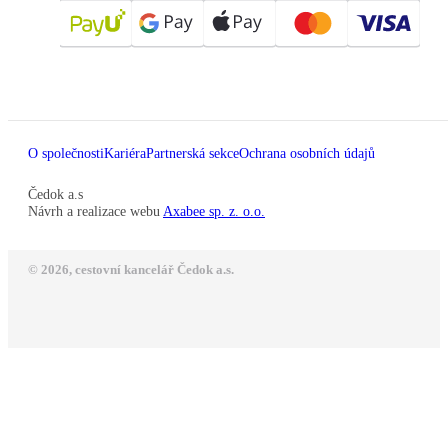
O společnosti
Kariéra
Partnerská sekce
Ochrana osobních údajů
Čedok a.s
Návrh a realizace webu
Axabee sp. z. o.o.
© 2026, cestovní kancelář Čedok a.s.