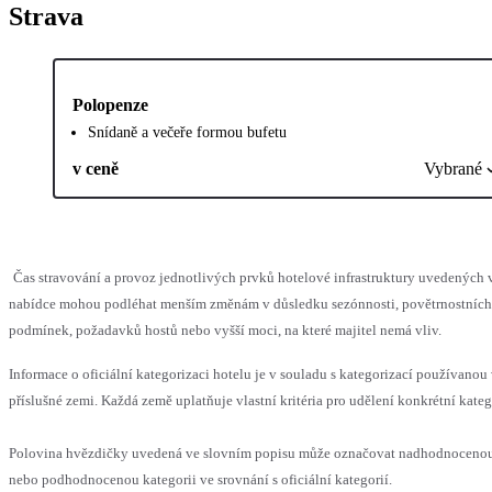
Strava
Polopenze
Snídaně a večeře formou bufetu
v ceně
Vybrané
Čas stravování a provoz jednotlivých prvků hotelové infrastruktury uvedených 
nabídce mohou podléhat menším změnám v důsledku sezónnosti, povětrnostních
podmínek, požadavků hostů nebo vyšší moci, na které majitel nemá vliv.
Informace o oficiální kategorizaci hotelu je v souladu s kategorizací používanou
příslušné zemi. Každá země uplatňuje vlastní kritéria pro udělení konkrétní kateg
Polovina hvězdičky uvedená ve slovním popisu může označovat nadhodnoceno
nebo podhodnocenou kategorii ve srovnání s oficiální kategorií.