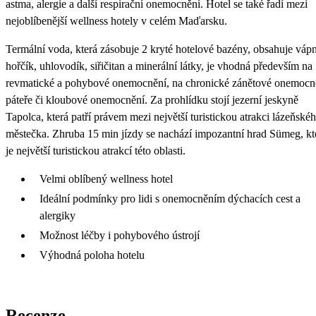
astma, alergie a další respirační onemocnění. Hotel se také řadí mezi
nejoblíbenější wellness hotely v celém Maďarsku.
Termální voda, která zásobuje 2 kryté hotelové bazény, obsahuje vápn
hořčík, uhlovodík, siřičitan a minerální látky, je vhodná především na
revmatické a pohybové onemocnění, na chronické zánětové onemocn
páteře či kloubové onemocnění. Za prohlídku stojí jezerní jeskyně
Tapolca, která patří právem mezi největší turistickou atrakci lázeňské
městečka. Zhruba 15 min jízdy se nachází impozantní hrad Sümeg, kt
je největší turistickou atrakcí této oblasti.
Velmi oblíbený wellness hotel
Ideální podmínky pro lidi s onemocněním dýchacích cest a
alergiky
Možnost léčby i pohybového ústrojí
Výhodná poloha hotelu
Recenze