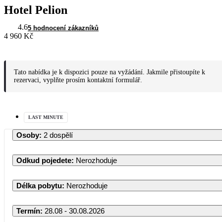
Hotel Pelion
4.6
5 hodnocení zákazníků
4 960 Kč
Tato nabídka je k dispozici pouze na vyžádání. Jakmile přistoupíte k
rezervaci, vyplňte prosím kontaktní formulář.
LAST MINUTE
Osoby
:
2 dospělí
Odkud pojedete
:
Nerozhoduje
Délka pobytu
:
Nerozhoduje
Termín
:
28.08 - 30.08.2026