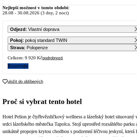
Srpen 2026
Nejlepší možnost v tomto období:
28.08
-
30.08.2026
(3 dny, 2 noci)
PO
ÚT
ST
ČT
PÁ
SO
NE
Odjezd
:
Vlastní doprava
1
2
Pokoj
:
pokoj standard TWIN
Strava
:
Polopenze
3
4
5
6
7
8
9
Celkem:
9 920 Kč
podrobnosti
9 600
Rezervujte
10
11
12
13
14
15
16
9 600
9 600
9 600
9 600
9 600
9 600
9 600
uložit do oblíbených
17
18
19
20
21
22
23
9 600
9 600
9 600
9 600
9 600
9 600
9 600
Proč si vybrat tento hotel
24
25
26
27
28
29
30
9 600
9 600
8 880
8 160
4 960
4 960
4 960
Hotel Pelion je čtyřhvězdičkový wellness a lázeňský hotel situovaný 
31
4 960
srdci lázeňského městečka Tapolca. Stojí uprostřed rozsáhlého parku a
unikátně propojen krytou chodbou s podzemní léčivou jeskyní, která l