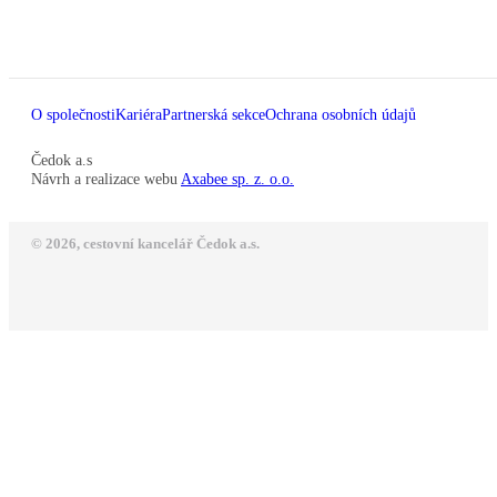
O společnosti
Kariéra
Partnerská sekce
Ochrana osobních údajů
Čedok a.s
Návrh a realizace webu
Axabee sp. z. o.o.
© 2026, cestovní kancelář Čedok a.s.