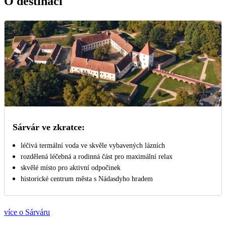
O destinaci
Sárvár ve zkratce:
léčivá termální voda ve skvěle vybavených lázních
rozdělená léčebná a rodinná část pro maximální relax
skvělé místo pro aktivní odpočinek
historické centrum města s Nádasdyho hradem
více o Sárváru