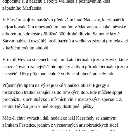
odpočiňte si u bazénů a spojte wellness s poznáváním krás
západního Maďarska.
V Sárváru stojí za návštěvu především hrad Nádasdy, který patří k
nejzachovalejším renesančním hradům v Maďarsku, a také městské
arboretum, kde roste přibližně 300 druhů dřevin. Samotné lázně
Sárvár nabízejí rozsáhlý areál bazénů a wellness zázemí pro relaxaci
v každém ročním období.
V okolí Hévízu si nenechte ujít unikátní termální jezero Hévíz, které
je označováno za největší biologicky aktivní přírodní termální jezero
na světě. Díky příjemné teplotě vody je oblíbené po celý rok.
Příjemným tipem na výlet je také vinařská oblast Egregy s
historickou tradicí sahající až do římských dob, kde můžete spojit
procházku s ochutnávkou místních vín a maďarských specialit. Z
centra Hévízu jsou vinné sklepy dostupné i pěšky.
Máte-li chuť vyrazit i dál, nedaleko leží Keszthely se známým
zámkem Festetics, jedním z významných aristokratických sídel