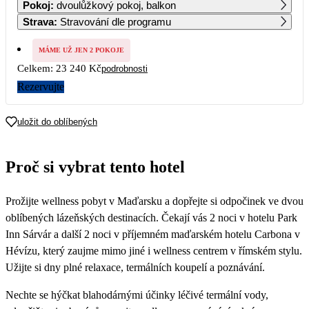
Pokoj
:
dvoulůžkový pokoj, balkon
Strava
:
Stravování dle programu
2
3
4
5
6
7
8
MÁME UŽ JEN 2 POKOJE
Celkem:
23 240 Kč
podrobnosti
9
10
11
12
13
14
15
11 620
Rezervujte
16
17
18
19
20
21
22
uložit do oblíbených
23
24
25
26
27
28
29
Proč si vybrat tento hotel
30
Prožijte wellness pobyt v Maďarsku a dopřejte si odpočinek ve dvou
oblíbených lázeňských destinacích. Čekají vás 2 noci v hotelu Park
Inn Sárvár a další 2 noci v příjemném maďarském hotelu Carbona v
Hévízu, který zaujme mimo jiné i wellness centrem v římském stylu.
Užijte si dny plné relaxace, termálních koupelí a poznávání.
Nechte se hýčkat blahodárnými účinky léčivé termální vody,