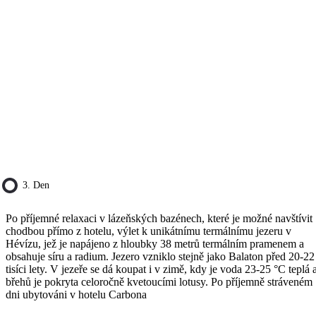
3. Den
Po příjemné relaxaci v lázeňských bazénech, které je možné navštívit
chodbou přímo z hotelu, výlet k unikátnímu termálnímu jezeru v
Hévízu, jež je napájeno z hloubky 38 metrů termálním pramenem a
obsahuje síru a radium. Jezero vzniklo stejně jako Balaton před 20-22
tisíci lety. V jezeře se dá koupat i v zimě, kdy je voda 23-25 °C teplá 
břehů je pokryta celoročně kvetoucími lotusy. Po příjemně stráveném
dni ubytováni v hotelu Carbona