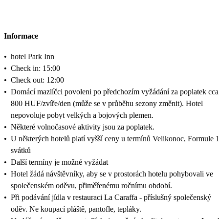
Informace
•
hotel Park Inn
•
Check in: 15:00
•
Check out: 12:00
•
Domácí mazlíčci povoleni po předchozím vyžádání za poplatek cca
800 HUF/zvíře/den (může se v průběhu sezony změnit). Hotel
nepovoluje pobyt velkých a bojových plemen.
•
Některé volnočasové aktivity jsou za poplatek.
•
U některých hotelů platí vyšší ceny u termínů Velikonoc, Formule 1
svátků
•
Další termíny je možné vyžádat
•
Hotel žádá návštěvníky, aby se v prostorách hotelu pohybovali ve
společenském oděvu, přiměřenému ročnímu období.
•
Při podávání jídla v restauraci La Caraffa - příslušný společenský
oděv. Ne koupací pláště, pantofle, tepláky.