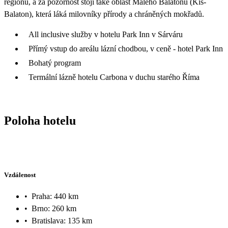
regionu, a za pozornost stojí také oblast Malého Balatonu (Kis-
Balaton), která láká milovníky přírody a chráněných mokřadů.
All inclusive služby v hotelu Park Inn v Sárváru
Přímý vstup do areálu lázní chodbou, v ceně - hotel Park Inn
Bohatý program
Termální lázně hotelu Carbona v duchu starého Říma
Poloha hotelu
Vzdálenost
•
Praha: 440 km
•
Brno: 260 km
•
Bratislava: 135 km