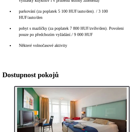
vyhlášky kdykoliv i v průběhu sezóny změněna)
parkování (za poplatek 5 100 HUF/auto/den). / 3 100
HUF/auto/den
pobyt s mazlíčky (za poplatek 7 800 HUF/zvíře/den). Povoleni
pouze po předchozím vyžádání./ 9 000 HUF
Některé volnočasové aktivity
Dostupnost pokojů