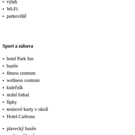
•
výtah
•
Wi-Fi
•
parkoviště
Sport a zábava
•
hotel Park Inn
•
bazén
•
fitness centrum
•
wellness centrum
•
kulečník
•
stolní fotbal
•
šipky
•
tenisové kurty v okolí
•
Hotel Carbona
•
plavecký bazén