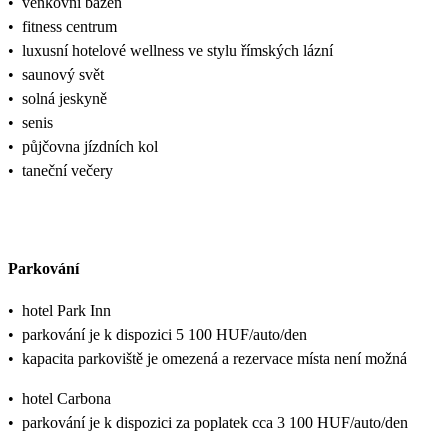
•
venkovní bazén
•
fitness centrum
•
luxusní hotelové wellness ve stylu římských lázní
•
saunový svět
•
solná jeskyně
•
senis
•
půjčovna jízdních kol
•
taneční večery
Parkování
•
hotel Park Inn
•
parkování je k dispozici 5 100 HUF/auto/den
•
kapacita parkoviště je omezená a rezervace místa není možná
•
hotel Carbona
•
parkování je k dispozici za poplatek cca 3 100 HUF/auto/den