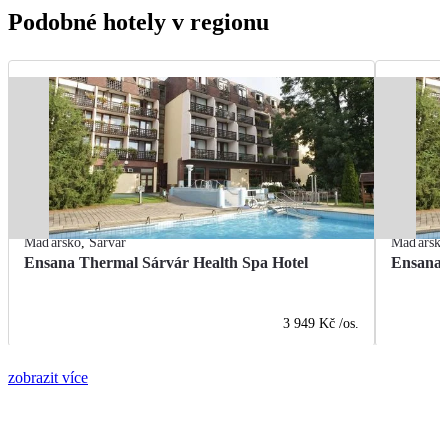
Podobné hotely v regionu
Maďarsko
,
Sárvár
Maďarsk
Ensana Thermal Sárvár Health Spa Hotel
Ensana 
3 949 Kč
/os.
zobrazit více