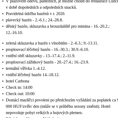
•
V plážovém oděvu, pantoflích, je možné chodit do restaurace Lunc
v době dopoledních a odpoledních snacků.
•
Pravidelná údržba bazénů v r. 2026
•
plavecký bazén - 2.-6.1.; 24.-28.8.
•
dětský bazén, skluzavka a brouzdaliště pro mimina - 16.-20.2.;
12.-16.10.
•
zelená skluzavka a bazén s vlnobitím - 2.-6.3.; 9.-13.11.
•
proplouvací léčebný bazén - 16.-30.3.; 30.9.-6.10.
•
vnitřní obří skluzavky - 13.-17.4.; 2.-11.9.
•
proplouvací zážitkový bazén - 20.-27.4.; 16.-23.9.
•
termální vířivka 1.-4.12.
•
vnitřní léčebný bazén 14.-18.12.
•
hotel Carbona
•
Check in: 14:00
•
Check out: 10:00
•
Domácí mazlíčci povoleni po předchozím vyžádání za poplatek ca 
000 HUF/zvíře/ den (může se v průběhu sezony změnit). Hotel
nepovoluje pobyt velkých a bojových plemen.