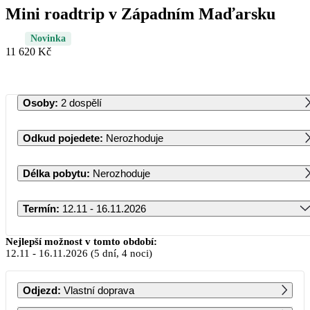
Mini roadtrip v Západním Maďarsku
Novinka
11 620 Kč
Osoby
:
2 dospělí
Odkud pojedete
:
Nerozhoduje
Délka pobytu
:
Nerozhoduje
Termín
:
12.11 - 16.11.2026
Listopad 2026
Nejlepší možnost v tomto období:
12.11
-
16.11.2026
(5 dní, 4 noci)
PO
ÚT
ST
ČT
PÁ
SO
NE
Odjezd
:
Vlastní doprava
1