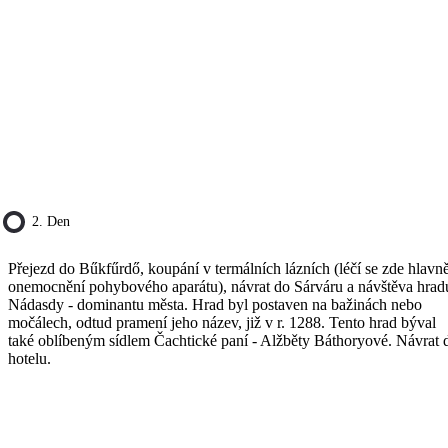
2. Den
Přejezd do Bűkfűrdő, koupání v termálních lázních (léčí se zde hlavn
onemocnění pohybového aparátu), návrat do Sárváru a návštěva hrad
Nádasdy - dominantu města. Hrad byl postaven na bažinách nebo
močálech, odtud pramení jeho název, již v r. 1288. Tento hrad býval
také oblíbeným sídlem Čachtické paní - Alžběty Báthoryové. Návrat 
hotelu.