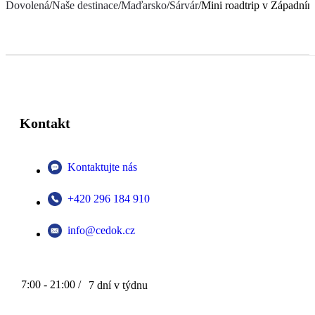
Dovolená
/
Naše destinace
/
Maďarsko
/
Sárvár
/
Mini roadtrip v Západní
Kontakt
Kontaktujte nás
+420 296 184 910
info@cedok.cz
7:00 - 21:00 /
7 dní v týdnu