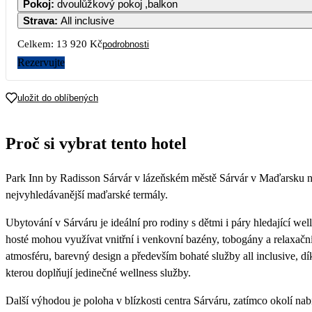
Pokoj
:
dvoulůžkový pokoj ,balkon
Strava
:
All inclusive
Celkem:
13 920 Kč
podrobnosti
Rezervujte
uložit do oblíbených
Proč si vybrat tento hotel
Park Inn by Radisson Sárvár v lázeňském městě Sárvár v Maďarsku na
nejvyhledávanější maďarské termály.
Ubytování v Sárváru je ideální pro rodiny s dětmi i páry hledající w
hosté mohou využívat vnitřní i venkovní bazény, tobogány a relaxační 
atmosféru, barevný design a především bohaté služby all inclusive, d
kterou doplňují jedinečné wellness služby.
Další výhodou je poloha v blízkosti centra Sárváru, zatímco okolí n