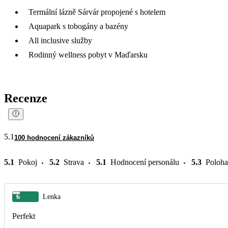
Termální lázně Sárvár propojené s hotelem
Aquapark s tobogány a bazény
All inclusive služby
Rodinný wellness pobyt v Maďarsku
Recenze
5.1
100 hodnocení zákazníků
5.1
Pokoj
5.2
Strava
5.1
Hodnocení personálu
5.3
Poloha
6
Lenka
Perfekt