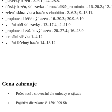
•
plavecký bazén - 2.-6.1.; 24.-28.8.
•
dětský bazén, skluzavka a brouzdaliště pro mimina - 16.-20.2.; 12.-
•
zelená skluzavka a bazén s vlnobitím - 2.-6.3.; 9.-13.11.
•
proplouvací léčebný bazén - 16.-30.3.; 30.9.-6.10.
•
vnitřní obří skluzavky - 13.-17.4.; 2.-11.9.
•
proplouvací zážitkový bazén - 20.-27.4.; 16.-23.9.
•
termální vířivka 1.-4.12.
•
vnitřní léčebný bazén 14.-18.12.
Cena zahrnuje
Počet nocí a stravování dle smlouvy o zájezdu
Pojištění dle zákona č. 159/1999 Sb.