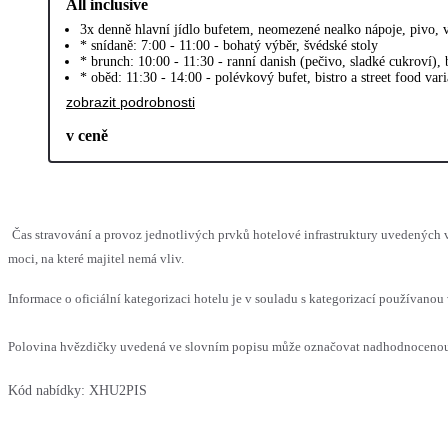
All inclusive
3x denně hlavní jídlo bufetem, neomezené nealko nápoje, pivo, 
* snídaně: 7:00 - 11:00 - bohatý výběr, švédské stoly
* brunch: 10:00 - 11:30 - ranní danish (pečivo, sladké cukroví),
* oběd: 11:30 - 14:00 - polévkový bufet, bistro a street food var
zobrazit podrobnosti
v ceně
Čas stravování a provoz jednotlivých prvků hotelové infrastruktury uvedenýc
moci, na které majitel nemá vliv.
Informace o oficiální kategorizaci hotelu je v souladu s kategorizací používanou 
Polovina hvězdičky uvedená ve slovním popisu může označovat nadhodnocenou n
Kód nabídky:
XHU2PIS