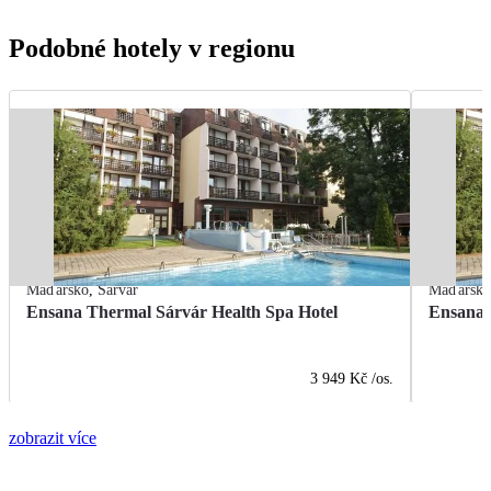
Podobné hotely v regionu
Maďarsko
,
Sárvár
Maďarsk
Ensana Thermal Sárvár Health Spa Hotel
Ensana 
3 949 Kč
/os.
zobrazit více