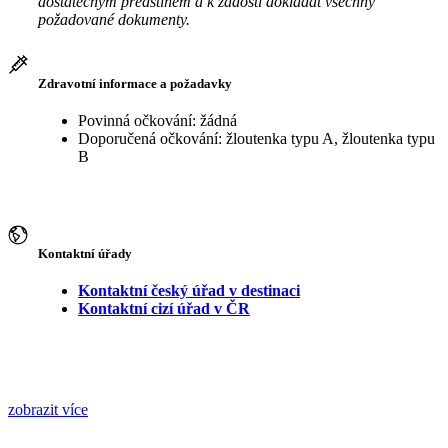
dostatečným předstihem a k žádosti dokládat všechny
požadované dokumenty.
Zdravotní informace a požadavky
Povinná očkování: žádná
Doporučená očkování: žloutenka typu A, žloutenka typu
B
Kontaktní úřady
Kontaktní český úřad v destinaci
Kontaktní cizí úřad v ČR
zobrazit více