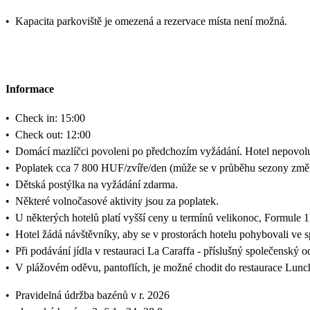
•
Kapacita parkoviště je omezená a rezervace místa není možná.
Informace
•
Check in: 15:00
•
Check out: 12:00
•
Domácí mazlíčci povoleni po předchozím vyžádání. Hotel nepovol
•
Poplatek cca 7 800 HUF/zvíře/den (může se v průběhu sezony změn
•
Dětská postýlka na vyžádání zdarma.
•
Některé volnočasové aktivity jsou za poplatek.
•
U některých hotelů platí vyšší ceny u termínů velikonoc, Formule 1
•
Hotel žádá návštěvníky, aby se v prostorách hotelu pohybovali v
•
Při podávání jídla v restauraci La Caraffa - příslušný společenský o
•
V plážovém oděvu, pantoflích, je možné chodit do restaurace Lunc
•
Pravidelná údržba bazénů v r. 2026