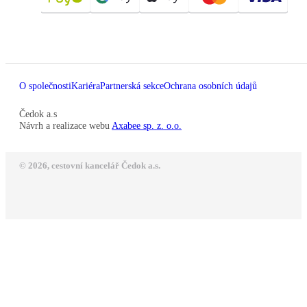
O společnosti
Kariéra
Partnerská sekce
Ochrana osobních údajů
Čedok a.s
Návrh a realizace webu
Axabee sp. z. o.o.
© 2026, cestovní kancelář Čedok a.s.