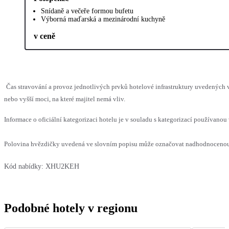
Snídaně a večeře formou bufetu
Výborná maďarská a mezinárodní kuchyně
v ceně
Čas stravování a provoz jednotlivých prvků hotelové infrastruktury uvedenýc
nebo vyšší moci, na které majitel nemá vliv.
Informace o oficiální kategorizaci hotelu je v souladu s kategorizací používanou 
Polovina hvězdičky uvedená ve slovním popisu může označovat nadhodnocenou n
Kód nabídky:
XHU2KEH
Podobné hotely v regionu