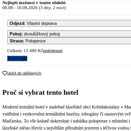
Nejlepší možnost v tomto období:
08.08
-
10.08.2026
(3 dny, 2 noci)
PO
Odjezd
:
Vlastní doprava
Pokoj
:
dvoulůžkový pokoj
Strava
:
Polopenze
3
Celkem:
13 480 Kč
podrobnosti
Rezervujte
10
6 740
uložit do oblíbených
17
6 740
Proč si vybrat tento hotel
24
6 740
Moderní termální hotel v malebné lázeňské obci Kehidakustány v Ma
31
5 880
vnitřními i venkovními termálními bazény, tobogány či saunovým svět
Maďarsku. To vše krásně dokresluje i nabídka polopenze s místními i m
lázeňské město Hevíz s největším přírodním jezerem s léčivou vodou 