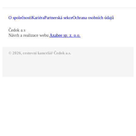
O společnosti
Kariéra
Partnerská sekce
Ochrana osobních údajů
Čedok a.s
Návrh a realizace webu
Axabee sp. z. o.o.
© 2026, cestovní kancelář Čedok a.s.