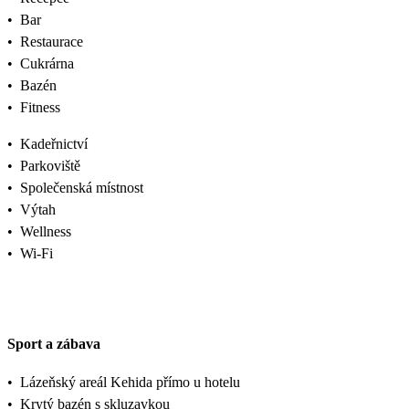
•
Bar
•
Restaurace
•
Cukrárna
•
Bazén
•
Fitness
•
Kadeřnictví
•
Parkoviště
•
Společenská místnost
•
Výtah
•
Wellness
•
Wi-Fi
Sport a zábava
•
Lázeňský areál Kehida přímo u hotelu
•
Krytý bazén s skluzavkou