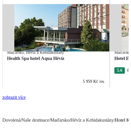
Maďarsko
,
Hévíz a Kehidakustány
Maďarsk
Health Spa hotel Aqua Hévíz
Hotel E
5.6
8 
5 959 Kč
/os.
zobrazit více
Dovolená
/
Naše destinace
/
Maďarsko
/
Hévíz a Kehidakustány
/
Hotel K