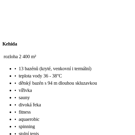
Kehida
rozloha 2 400 m²
•
13 bazénů (kryté, venkovní i termální)
•
teplota vody 36 - 38°C
•
dětský bazén s 94 m dlouhou skluzavkou
•
vířivka
•
sauny
•
divoká řeka
•
fitness
•
aquaerobic
•
spinning
•
stolní tenis