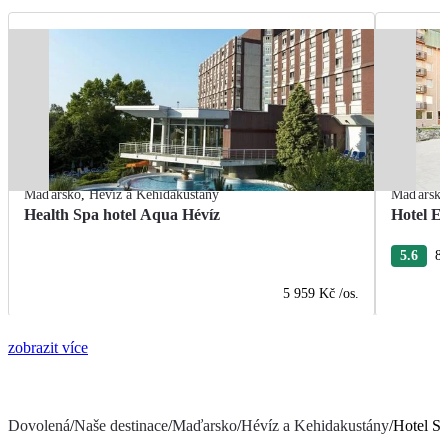
Maďarsko
,
Hévíz a Kehidakustány
Maďarsk
Health Spa hotel Aqua Hévíz
Hotel E
5.6
8 
5 959 Kč
/os.
zobrazit více
Dovolená
/
Naše destinace
/
Maďarsko
/
Hévíz a Kehidakustány
/
Hotel Sa