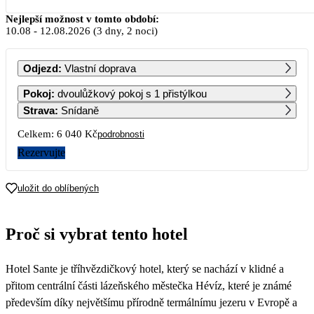
Srpen 2026
Nejlepší možnost v tomto období:
10.08
-
12.08.2026
(3 dny, 2 noci)
PO
ÚT
ST
ČT
PÁ
SO
NE
Odjezd
:
Vlastní doprava
1
2
Pokoj
:
dvoulůžkový pokoj s 1 přistýlkou
Strava
:
Snídaně
3
4
5
6
7
8
9
Celkem:
6 040 Kč
podrobnosti
Rezervujte
10
11
12
13
14
15
16
3 020
3 020
3 020
3 020
3 020
3 020
3 020
uložit do oblíbených
17
18
19
20
21
22
23
3 020
3 020
3 020
3 020
3 020
3 020
3 020
Proč si vybrat tento hotel
24
25
26
27
28
29
30
3 020
3 020
3 020
3 020
3 020
3 020
3 020
Hotel Sante je tříhvězdičkový hotel, který se nachází v klidné a
31
3 020
přitom centrální části lázeňského městečka Hévíz, které je známé
především díky největšímu přírodně termálnímu jezeru v Evropě a