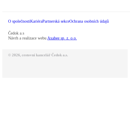
O společnosti
Kariéra
Partnerská sekce
Ochrana osobních údajů
Čedok a.s
Návrh a realizace webu
Axabee sp. z. o.o.
© 2026, cestovní kancelář Čedok a.s.