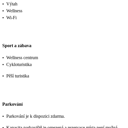
•
Výtah
•
Wellness
•
Wi-Fi
Sport a zábava
•
Wellness centrum
•
Cykloturistika
•
Pěší turistika
Parkování
•
Parkování je k dispozici zdarma.
•
Kapacita parkoviště je omezená a rezervace místa není možná.