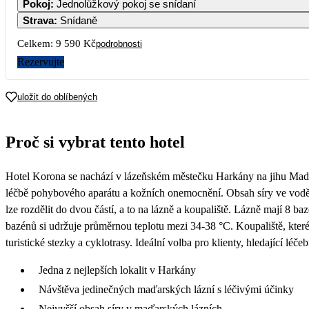
Pokoj
:
Jednolůžkový pokoj se snídaní
Strava
:
Snídaně
Celkem:
9 590 Kč
podrobnosti
Rezervujte
uložit do oblíbených
Proč si vybrat tento hotel
Hotel Korona se nachází v lázeňském městečku Harkány na jihu Maďar
léčbě pohybového aparátu a kožních onemocnění. Obsah síry ve vodě j
lze rozdělit do dvou částí, a to na lázně a koupaliště. Lázně mají 8 
bazénů si udržuje průměrnou teplotu mezi 34-38 °C. Koupaliště, které 
turistické stezky a cyklotrasy. Ideální volba pro klienty, hledající léče
Jedna z nejlepších lokalit v Harkány
Návštěva jedinečných maďarských lázní s léčivými účinky
Nejvyšší obsah síry v maďarských lázních,