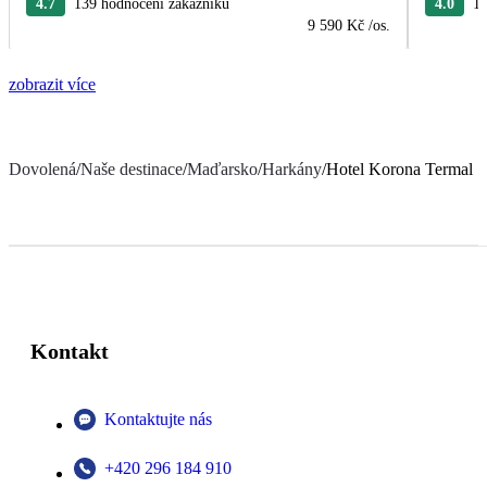
4.7
139 hodnocení zákazníků
4.0
13
9 590 Kč
/os.
zobrazit více
Dovolená
/
Naše destinace
/
Maďarsko
/
Harkány
/
Hotel Korona Termal
Kontakt
Kontaktujte nás
+420 296 184 910