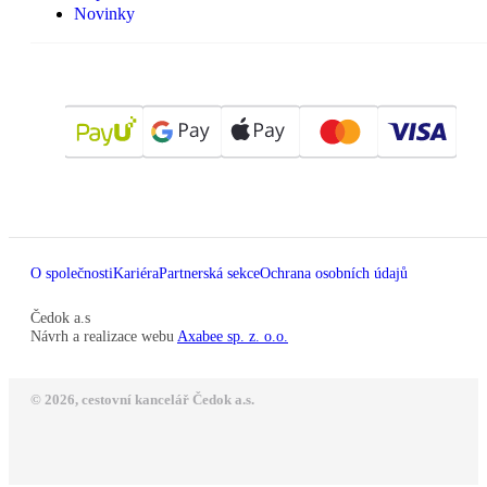
Novinky
O společnosti
Kariéra
Partnerská sekce
Ochrana osobních údajů
Čedok a.s
Návrh a realizace webu
Axabee sp. z. o.o.
© 2026, cestovní kancelář Čedok a.s.