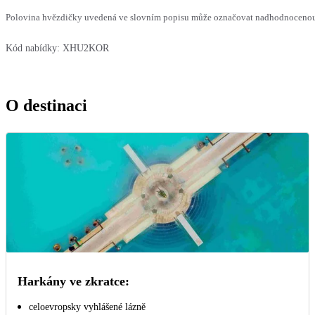
Polovina hvězdičky uvedená ve slovním popisu může označovat nadhodnocenou n
Kód nabídky:
XHU2KOR
O destinaci
Harkány ve zkratce:
celoevropsky vyhlášené lázně