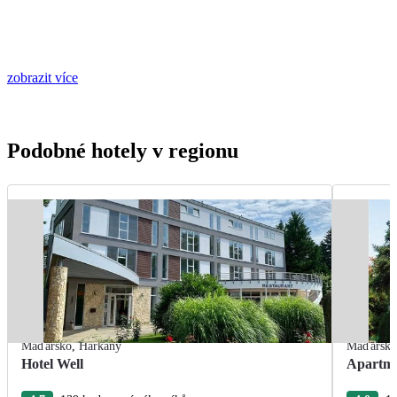
zobrazit více
Podobné hotely v regionu
Maďarsko
,
Harkány
Maďarsk
Hotel Well
Apartm