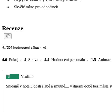
Skvělé místo pro odpočinek
Recenze
4.7
304 hodnocení zákazníků
4.6
Pokoj
4
Strava
4.4
Hodnocení personálu
1.5
Animac
3
Vladimír
Snídaně v hotelu dosti slabé a smutné.... v dnešní době bez másla,sý