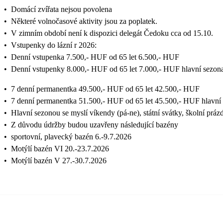
•
Domácí zvířata nejsou povolena
•
Některé volnočasové aktivity jsou za poplatek.
•
V zimním období není k dispozici delegát Čedoku cca od 15.10.
•
Vstupenky do lázní r 2026:
•
Denní vstupenka 7.500,- HUF od 65 let 6.500,- HUF
•
Denní vstupenky 8.000,- HUF od 65 let 7.000,- HUF hlavní sezon
•
7 denní permanentka 49.500,- HUF od 65 let 42.500,- HUF
•
7 denní permanentka 51.500,- HUF od 65 let 45.500,- HUF hlavní
•
Hlavní sezonou se myslí víkendy (pá-ne), státní svátky, školní prázd
•
Z důvodu údržby budou uzavřeny následující bazény
•
sportovní, plavecký bazén 6.-9.7.2026
•
Motýlí bazén VI 20.-23.7.2026
•
Motýlí bazén V 27.-30.7.2026