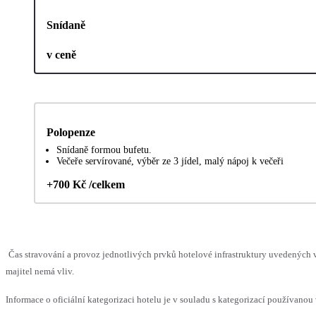
Snídaně
v ceně
Polopenze
Snídaně formou bufetu.
Večeře servírované, výběr ze 3 jídel, malý nápoj k večeři
+700 Kč /celkem
Čas stravování a provoz jednotlivých prvků hotelové infrastruktury uvedenýc
majitel nemá vliv.
Informace o oficiální kategorizaci hotelu je v souladu s kategorizací používanou 