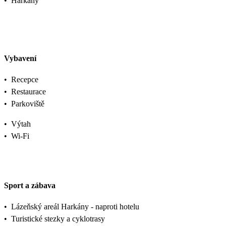
•
Harkány
Vybavení
•
Recepce
•
Restaurace
•
Parkoviště
•
Výtah
•
Wi-Fi
Sport a zábava
•
Lázeňský areál Harkány - naproti hotelu
•
Turistické stezky a cyklotrasy