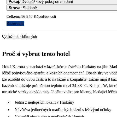
Pokoj
:
Dvoulůžkový pokoj se snídaní
Strava
:
Snídaně
Celkem:
16 940 Kč
podrobnosti
Rezervujte
uložit do oblíbených
Proč si vybrat tento hotel
Hotel Korona se nachází v lázeňském městečku Harkány na jihu Maďar
léčbě pohybového aparátu a kožních onemocnění. Obsah síry ve vodě j
lze rozdělit do dvou částí, a to na lázně a koupaliště. Lázně mají 8 
bazénů si udržuje průměrnou teplotu mezi 34-38 °C. Koupaliště, které 
turistické stezky a cyklotrasy. Ideální volba pro klienty, hledající léče
Jedna z nejlepších lokalit v Harkány
Návštěva jedinečných maďarských lázní s léčivými účinky
Nejvyšší obsah síry v maďarských lázních,