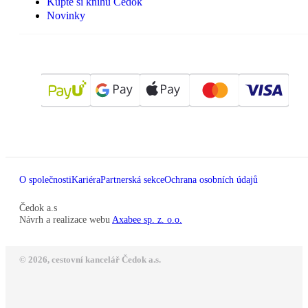
Kupte si knihu Čedok
Novinky
O společnosti
Kariéra
Partnerská sekce
Ochrana osobních údajů
Čedok a.s
Návrh a realizace webu
Axabee sp. z. o.o.
© 2026, cestovní kancelář Čedok a.s.