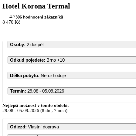
Hotel Korona Termal
4.7
306 hodnocení zákazníků
8 470 Kč
Osoby
:
2 dospělí
Odkud pojedete
:
Brno
+10
Délka pobytu
:
Nerozhoduje
Termín
:
29.08 - 05.09.2026
Nejlepší možnost v tomto období:
29.08
-
05.09.2026
(8 dní, 7 nocí)
Odjezd
:
Vlastní doprava