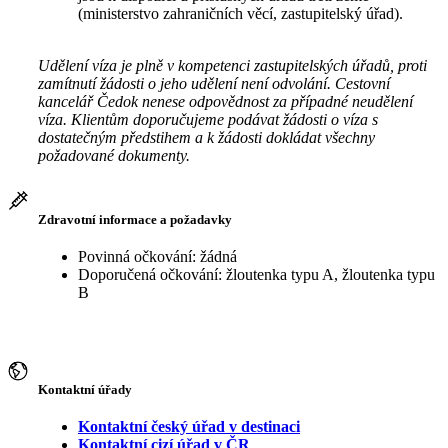
(ministerstvo zahraničních věcí, zastupitelský úřad).
Udělení víza je plně v kompetenci zastupitelských úřadů, proti
zamítnutí žádosti o jeho udělení není odvolání. Cestovní
kancelář Čedok nenese odpovědnost za případné neudělení
víza. Klientům doporučujeme podávat žádosti o víza s
dostatečným předstihem a k žádosti dokládat všechny
požadované dokumenty.
Zdravotní informace a požadavky
Povinná očkování: žádná
Doporučená očkování: žloutenka typu A, žloutenka typu
B
Kontaktní úřady
Kontaktní český úřad v destinaci
Kontaktní cizí úřad v ČR