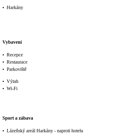
•
Harkány
Vybavení
•
Recepce
•
Restaurace
•
Parkoviště
•
Výtah
•
Wi-Fi
Sport a zábava
•
Lázeňský areál Harkány - naproti hotelu