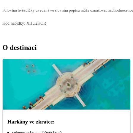
Polovina hvězdičky uvedená ve slovním popisu může označovat nadhodnocenou n
Kód nabídky:
XHU2KOR
O destinaci
Harkány ve zkratce:
celoevropsky vyhlášené lázně