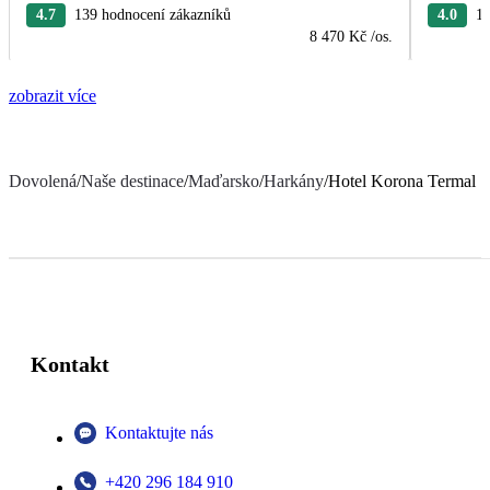
4.7
139 hodnocení zákazníků
4.0
13
8 470 Kč
/os.
zobrazit více
Dovolená
/
Naše destinace
/
Maďarsko
/
Harkány
/
Hotel Korona Termal
Kontakt
Kontaktujte nás
+420 296 184 910