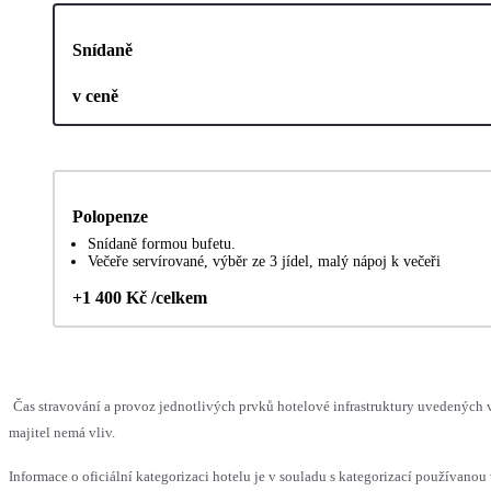
Snídaně
v ceně
Polopenze
Snídaně formou bufetu.
Večeře servírované, výběr ze 3 jídel, malý nápoj k večeři
+1 400 Kč /celkem
Čas stravování a provoz jednotlivých prvků hotelové infrastruktury uvedenýc
majitel nemá vliv.
Informace o oficiální kategorizaci hotelu je v souladu s kategorizací používanou 