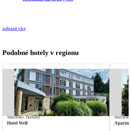
zobrazit více
Podobné hotely v regionu
Maďarsko
,
Harkány
Maďarsk
Hotel Well
Apartm