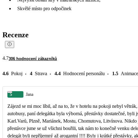
Skvělé místo pro odpočinek
Recenze
4.7
306 hodnocení zákazníků
4.6
Pokoj
4
Strava
4.4
Hodnocení personálu
1.5
Animac
5
Jana
Zájezd se mi moc líbil, až na to, že v hotelu na pokoji nebyl větrá
autobusy, paní delegátka byla výborná, přestávky dostatečné, byli jsme všichni spokojený. Horší byla cesta zpět, jeli jsme pouze
Karl.Varů, Plzně, Mariánek, Mostu, Chomutova, Litvínova. Nikdo j
přestávce jsme se už všichni bouřili, tak nám to konečně venku de
delegát byli nepříjemný až arogantní !!!! Byly i krátké přestávky, ak