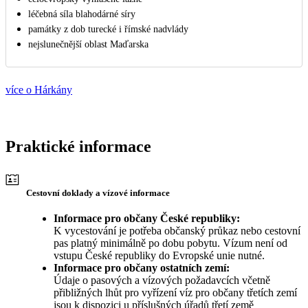
léčebná síla blahodárné síry
památky z dob turecké i římské nadvlády
nejslunečnější oblast Maďarska
více o Hárkány
Praktické informace
Cestovní doklady a vízové informace
Informace pro občany České republiky:
K vycestování je potřeba občanský průkaz nebo cestovní
pas platný minimálně po dobu pobytu. Vízum není od
vstupu České republiky do Evropské unie nutné.
Informace pro občany ostatních zemí:
Údaje o pasových a vízových požadavcích včetně
přibližných lhůt pro vyřízení víz pro občany třetích zemí
jsou k dispozici u příslušných úřadů třetí země