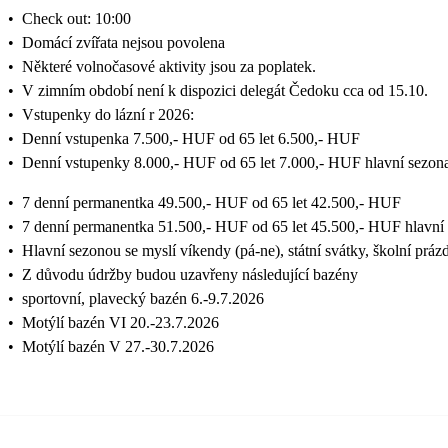
•
Check out: 10:00
•
Domácí zvířata nejsou povolena
•
Některé volnočasové aktivity jsou za poplatek.
•
V zimním období není k dispozici delegát Čedoku cca od 15.10.
•
Vstupenky do lázní r 2026:
•
Denní vstupenka 7.500,- HUF od 65 let 6.500,- HUF
•
Denní vstupenky 8.000,- HUF od 65 let 7.000,- HUF hlavní sezon
•
7 denní permanentka 49.500,- HUF od 65 let 42.500,- HUF
•
7 denní permanentka 51.500,- HUF od 65 let 45.500,- HUF hlavní
•
Hlavní sezonou se myslí víkendy (pá-ne), státní svátky, školní prázd
•
Z důvodu údržby budou uzavřeny následující bazény
•
sportovní, plavecký bazén 6.-9.7.2026
•
Motýlí bazén VI 20.-23.7.2026
•
Motýlí bazén V 27.-30.7.2026