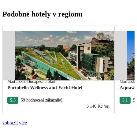
Podobné hotely v regionu
Maďarsko
,
Budapešť a okolí
Maďarsk
Portobello Wellness and Yacht Hotel
Aquawor
5.5
59 hodnocení zákazníků
5.1
50
3 140 Kč
/os.
zobrazit více