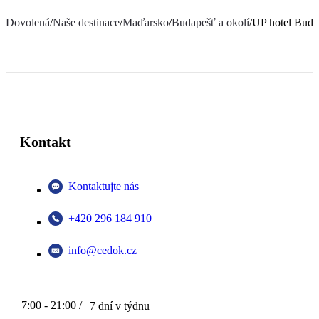
Dovolená
/
Naše destinace
/
Maďarsko
/
Budapešť a okolí
/
UP hotel Buda
Kontakt
Kontaktujte nás
+420 296 184 910
info@cedok.cz
7:00 - 21:00 /
7 dní v týdnu