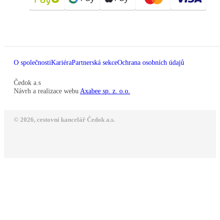
O společnosti
Kariéra
Partnerská sekce
Ochrana osobních údajů
Čedok a.s
Návrh a realizace webu
Axabee sp. z. o.o.
© 2026, cestovní kancelář Čedok a.s.