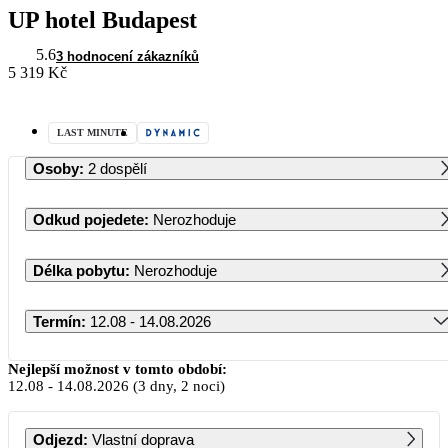
UP hotel Budapest
5.6
3 hodnocení zákazníků
5 319 Kč
LAST MINUTE
Osoby
:
2 dospělí
Odkud pojedete
:
Nerozhoduje
Délka pobytu
:
Nerozhoduje
Termín
:
12.08 - 14.08.2026
Srpen 2026
Nejlepší možnost v tomto období:
12.08
-
14.08.2026
(3 dny, 2 noci)
PO
ÚT
ST
ČT
PÁ
SO
NE
Odjezd
:
Vlastní doprava