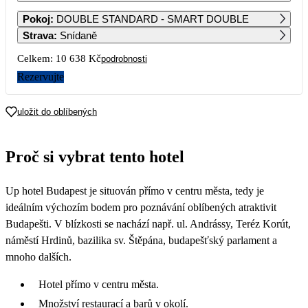
1
2
Pokoj
:
DOUBLE STANDARD - SMART DOUBLE
Strava
:
Snídaně
3
4
5
6
7
8
9
Celkem:
10 638 Kč
podrobnosti
Rezervujte
10
11
12
13
14
15
16
5 319
5 319
5 319
5 319
4 019
uložit do oblíbených
17
18
19
20
21
22
23
3 949
3 949
3 949
4 119
4 289
4 119
3 949
Proč si vybrat tento hotel
24
25
26
27
28
29
30
3 949
3 949
3 949
4 129
4 309
4 129
3 959
Up hotel Budapest je situován přímo v centru města, tedy je
31
4 129
ideálním výchozím bodem pro poznávání oblíbených atraktivit
Budapešti. V blízkosti se nachází např. ul. Andrássy, Teréz Korút,
náměstí Hrdinů, bazilika sv. Štěpána, budapešťský parlament a
mnoho dalších.
Hotel přímo v centru města.
Množství restaurací a barů v okolí.