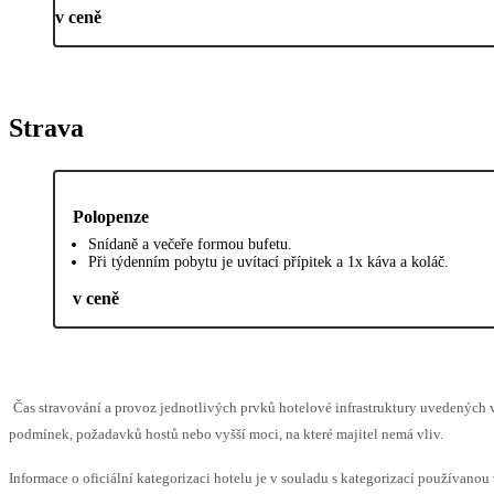
v ceně
Strava
Polopenze
Snídaně a večeře formou bufetu.
Při týdenním pobytu je uvítací přípitek a 1x káva a koláč.
v ceně
Čas stravování a provoz jednotlivých prvků hotelové infrastruktury uvedenýc
podmínek, požadavků hostů nebo vyšší moci, na které majitel nemá vliv.
Informace o oficiální kategorizaci hotelu je v souladu s kategorizací používanou 