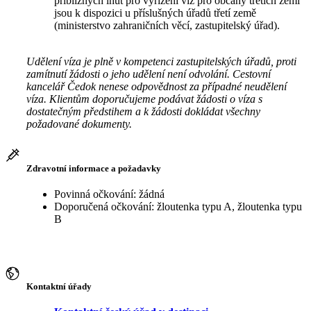
přibližných lhůt pro vyřízení víz pro občany třetích zemí
jsou k dispozici u příslušných úřadů třetí země
(ministerstvo zahraničních věcí, zastupitelský úřad).
Udělení víza je plně v kompetenci zastupitelských úřadů, proti
zamítnutí žádosti o jeho udělení není odvolání. Cestovní
kancelář Čedok nenese odpovědnost za případné neudělení
víza. Klientům doporučujeme podávat žádosti o víza s
dostatečným předstihem a k žádosti dokládat všechny
požadované dokumenty.
Zdravotní informace a požadavky
Povinná očkování: žádná
Doporučená očkování: žloutenka typu A, žloutenka typu
B
Kontaktní úřady