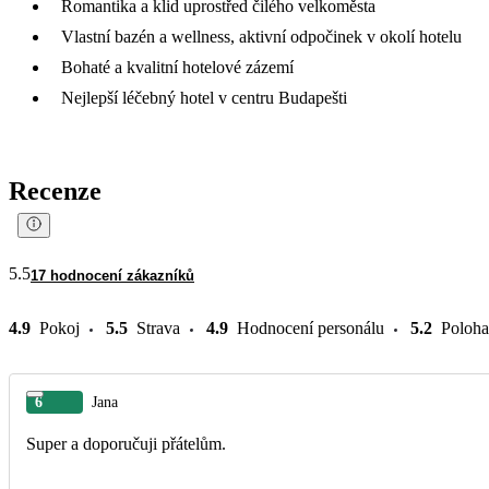
Romantika a klid uprostřed čilého velkoměsta
Vlastní bazén a wellness, aktivní odpočinek v okolí hotelu
Bohaté a kvalitní hotelové zázemí
Nejlepší léčebný hotel v centru Budapešti
Recenze
5.5
17 hodnocení zákazníků
4.9
Pokoj
5.5
Strava
4.9
Hodnocení personálu
5.2
Poloha
6
Jana
Super a doporučuji přátelům.