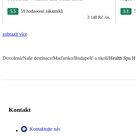
5.5
59 hodnocení zákazníků
5.1
50
3 140 Kč
/os.
zobrazit více
Dovolená
/
Naše destinace
/
Maďarsko
/
Budapešť a okolí
/
Health Spa Hot
Kontakt
Kontaktujte nás