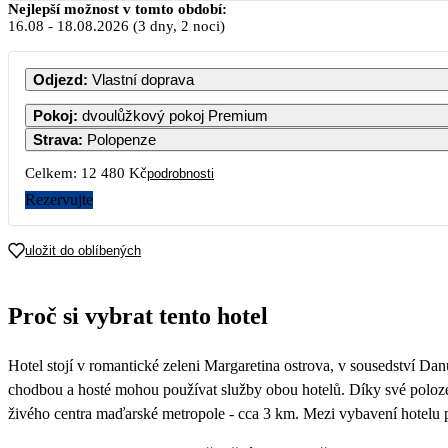
Nejlepší možnost v tomto období:
16.08
-
18.08.2026
(3 dny, 2 noci)
PO
ÚT
ST
Odjezd
:
Vlastní doprava
Pokoj
:
dvoulůžkový pokoj Premium
Strava
:
Polopenze
3
4
5
Celkem:
12 480 Kč
podrobnosti
Rezervujte
10
11
12
uložit do oblíbených
17
18
19
6 240
Proč si vybrat tento hotel
24
25
26
Hotel stojí v romantické zeleni Margaretina ostrova, v sousedství D
31
6 240
chodbou a hosté mohou používat služby obou hotelů. Díky své poloze
živého centra maďarské metropole - cca 3 km. Mezi vybavení hotelu pat