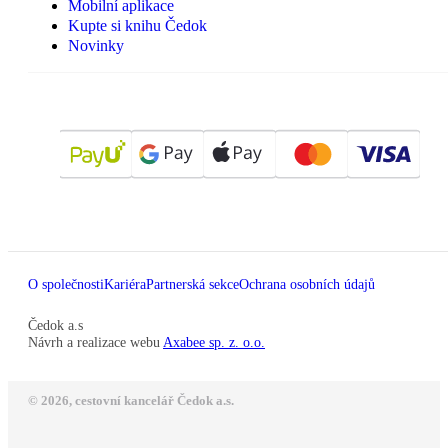
Mobilní aplikace
Kupte si knihu Čedok
Novinky
O společnosti
Kariéra
Partnerská sekce
Ochrana osobních údajů
Čedok a.s
Návrh a realizace webu
Axabee sp. z. o.o.
© 2026, cestovní kancelář Čedok a.s.