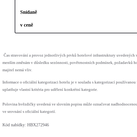
Snídaně
v ceně
Čas stravování a provoz jednotlivých prvků hotelové infrastruktury uvedených
menším změnám v důsledku sezónnosti, povětrnostních podmínek, požadavků hos
majitel nemá vliv.
Informace o oficiální kategorizaci hotelu je v souladu s kategorizací používanou
uplatňuje vlastní kritéria pro udělení konkrétní kategorie.
Polovina hvězdičky uvedená ve slovním popisu může označovat nadhodnoceno
ve srovnání s oficiální kategorií.
Kód nabídky:
HBX272946