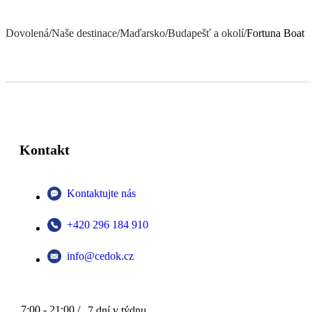
Dovolená
/
Naše destinace
/
Maďarsko
/
Budapešť a okolí
/
Fortuna Boat 
Kontakt
Kontaktujte nás
+420 296 184 910
info@cedok.cz
7:00 - 21:00 /
7 dní v týdnu