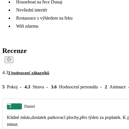
Houseboat na řece Dunaj
Nevšední interiér
Restaurace s výhledem na řeku
Wifi zdarma
Recenze
4.3
3 hodnocení zákazníků
5
Pokoj
4.3
Strava
3.6
Hodnocení personálu
2
Animace
5
Daniel
Klidné místo,dostatek parkovací plochy,přes týden za poplatek. K
minut.