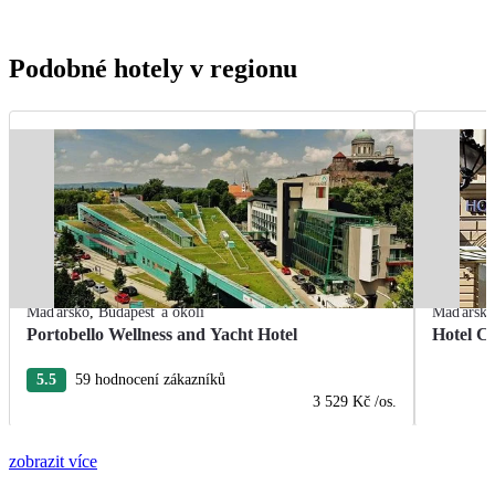
Podobné hotely v regionu
Maďarsko
,
Budapešť a okolí
Maďarsk
Portobello Wellness and Yacht Hotel
Hotel Ce
5.5
59 hodnocení zákazníků
3 529 Kč
/os.
zobrazit více