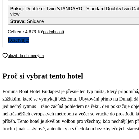
1
Pokoj
:
Double or Twin STANDARD - Standard Double/Twin Cabin
view
Strava
:
Snídaně
3
4
5
6
7
8
Celkem:
4 879 Kč
podrobnosti
10
11
12
13
14
15
Rezervujte
4 879
5 119
5 119
4 549
17
18
19
20
21
22
uložit do oblíbených
4 179
4 879
7 229
8 539
7 599
5 589
24
25
26
27
28
29
Proč si vybrat tento hotel
4 409
4 409
4 879
5 729
5 879
5 029
31
Fortuna Boat Hotel Budapest je přesně ten typ místa, který připomíná,
5 029
zážitkům, které se vymykají běžnému. Ubytování přímo na Dunaji dá
jedinečný rytmus – ráno začíná pohledem na řeku, den pokračuje obj
nejkrásnějších evropských metropolí a večer se vracíte do prostředí, k
příběh. Tento hotel je skvělou volbou pro všechny, kdo nechtějí jen p
trochu jinak – stylově, autenticky a s Čedokem bez zbytečných starost