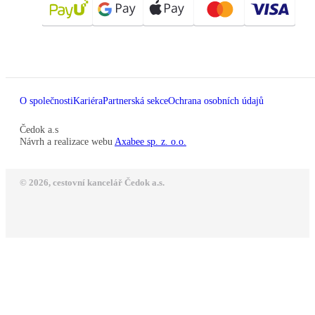
O společnosti
Kariéra
Partnerská sekce
Ochrana osobních údajů
Čedok a.s
Návrh a realizace webu
Axabee sp. z. o.o.
© 2026, cestovní kancelář Čedok a.s.