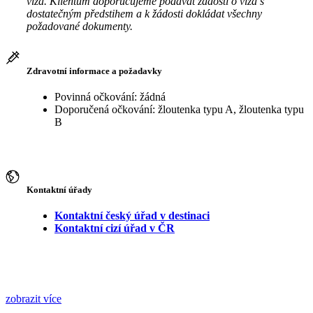
víza. Klientům doporučujeme podávat žádosti o víza s
dostatečným předstihem a k žádosti dokládat všechny
požadované dokumenty.
Zdravotní informace a požadavky
Povinná očkování: žádná
Doporučená očkování: žloutenka typu A, žloutenka typu
B
Kontaktní úřady
Kontaktní český úřad v destinaci
Kontaktní cizí úřad v ČR
zobrazit více