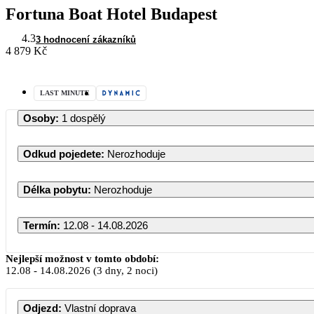
Fortuna Boat Hotel Budapest
4.3
3 hodnocení zákazníků
4 879 Kč
LAST MINUTE
Osoby
:
1 dospělý
Odkud pojedete
:
Nerozhoduje
Délka pobytu
:
Nerozhoduje
Termín
:
12.08 - 14.08.2026
Srpen 2026
Nejlepší možnost v tomto období:
12.08
-
14.08.2026
(3 dny, 2 noci)
PO
ÚT
ST
ČT
PÁ
SO
Odjezd
:
Vlastní doprava