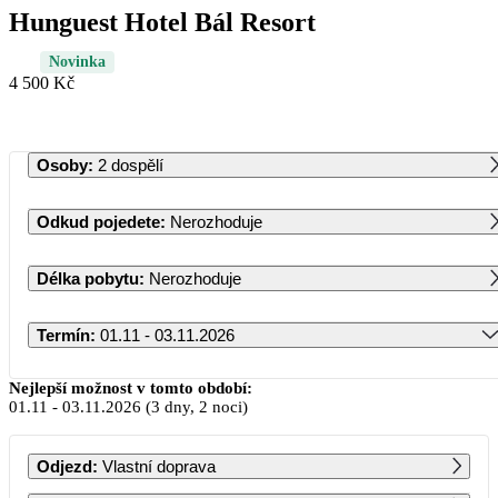
Hunguest Hotel Bál Resort
Novinka
4 500 Kč
Osoby
:
2 dospělí
Odkud pojedete
:
Nerozhoduje
Délka pobytu
:
Nerozhoduje
Termín
:
01.11 - 03.11.2026
Listopad 2026
Nejlepší možnost v tomto období:
01.11
-
03.11.2026
(3 dny, 2 noci)
PO
ÚT
ST
ČT
PÁ
SO
NE
Odjezd
:
Vlastní doprava
1