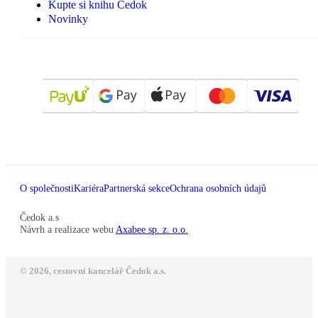
Kupte si knihu Čedok
Novinky
O společnosti
Kariéra
Partnerská sekce
Ochrana osobních údajů
Čedok a.s
Návrh a realizace webu
Axabee sp. z. o.o.
© 2026, cestovní kancelář Čedok a.s.