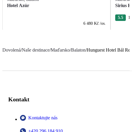
Hotel Azúr
Sirius H
5.5
10
6 480 Kč
/os.
Dovolená
/
Naše destinace
/
Maďarsko
/
Balaton
/
Hunguest Hotel Bál Res
Kontakt
Kontaktujte nás
+420 296 184 910