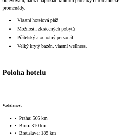
objevování, nabízí například kulturní památky či romantické
promenády.
Vlastní hotelová pláž
Možnost i zkrácených pobytů
Přátelský a ochotný personál
Velký krytý bazén, vlastní wellness.
Poloha hotelu
Vzdálenost
•
Praha: 505 km
•
Brno: 310 km
•
Bratislava: 185 km