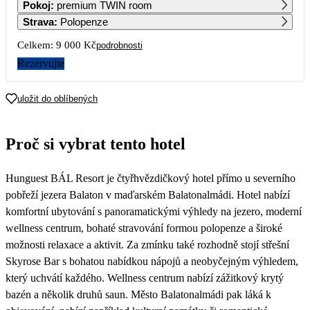
Pokoj
:
premium TWIN room
4 500
Strava
:
Polopenze
2
3
4
5
6
7
8
Celkem:
9 000 Kč
podrobnosti
4 500
4 500
4 500
Rezervujte
9
10
11
12
13
14
15
4 500
4 500
4 500
4 500
4 500
uložit do oblíbených
16
17
18
19
20
21
22
4 500
4 500
4 500
4 500
4 500
4 500
4 500
Proč si vybrat tento hotel
23
24
25
26
27
28
29
4 500
4 500
4 500
4 500
4 500
4 500
4 500
Hunguest BÁL Resort je čtyřhvězdičkový hotel přímo u severního
30
4 500
pobřeží jezera Balaton v maďarském Balatonalmádi. Hotel nabízí
komfortní ubytování s panoramatickými výhledy na jezero, moderní
wellness centrum, bohaté stravování formou polopenze a široké
možnosti relaxace a aktivit. Za zmínku také rozhodně stojí střešní
Skyrose Bar s bohatou nabídkou nápojů a neobyčejným výhledem,
který uchvátí každého. Wellness centrum nabízí zážitkový krytý
bazén a několik druhů saun. Město Balatonalmádi pak láká k