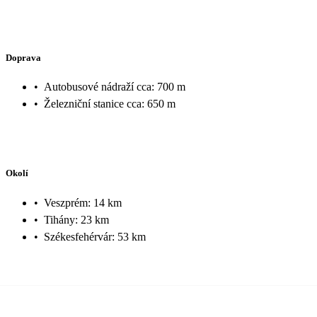
Doprava
•
Autobusové nádraží cca: 700 m
•
Železniční stanice cca: 650 m
Okolí
•
Veszprém: 14 km
•
Tihány: 23 km
•
Székesfehérvár: 53 km