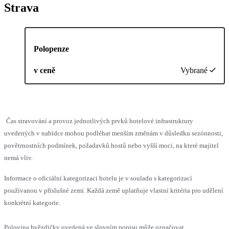
Strava
Polopenze
v ceně
Vybrané
Čas stravování a provoz jednotlivých prvků hotelové infrastruktury
uvedených v nabídce mohou podléhat menším změnám v důsledku sezónnosti,
povětrnostních podmínek, požadavků hostů nebo vyšší moci, na které majitel
nemá vliv.
Informace o oficiální kategorizaci hotelu je v souladu s kategorizací
používanou v příslušné zemi. Každá země uplatňuje vlastní kritéria pro udělení
konkrétní kategorie.
Polovina hvězdičky uvedená ve slovním popisu může označovat