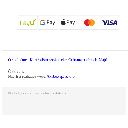
O společnosti
Kariéra
Partnerská sekce
Ochrana osobních údajů
Čedok a.s
Návrh a realizace webu
Axabee sp. z. o.o.
© 2026, cestovní kancelář Čedok a.s.