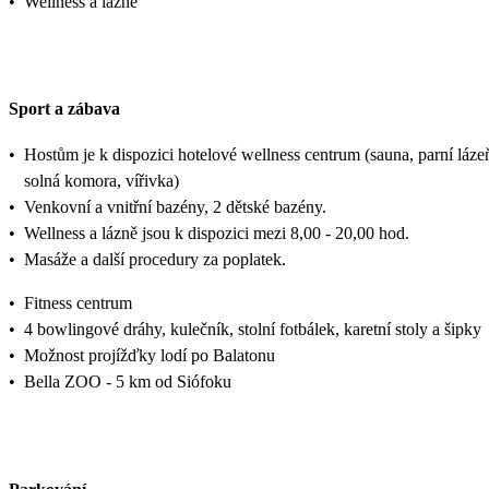
•
Wellness a lázně
Sport a zábava
•
Hostům je k dispozici hotelové wellness centrum (sauna, parní láze
solná komora, vířivka)
•
Venkovní a vnitřní bazény, 2 dětské bazény.
•
Wellness a lázně jsou k dispozici mezi 8,00 - 20,00 hod.
•
Masáže a další procedury za poplatek.
•
Fitness centrum
•
4 bowlingové dráhy, kulečník, stolní fotbálek, karetní stoly a šipky
•
Možnost projížďky lodí po Balatonu
•
Bella ZOO - 5 km od Siófoku