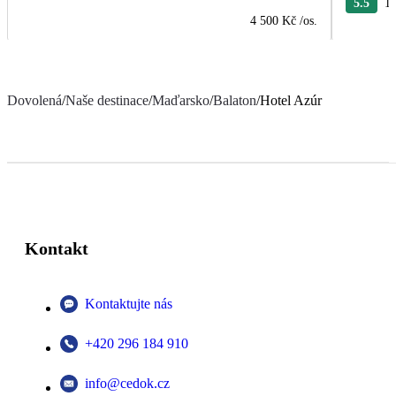
5.5
10
4 500 Kč
/os.
Dovolená
/
Naše destinace
/
Maďarsko
/
Balaton
/
Hotel Azúr
Kontakt
Kontaktujte nás
+420 296 184 910
info@cedok.cz