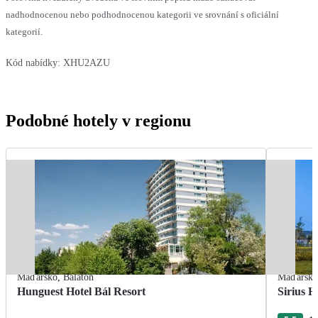
nadhodnocenou nebo podhodnocenou kategorii ve srovnání s oficiální
kategorií.
Kód nabídky:
XHU2AZU
Podobné hotely v regionu
Maďarsko
,
Balaton
Maďarsk
Hunguest Hotel Bál Resort
Sirius H