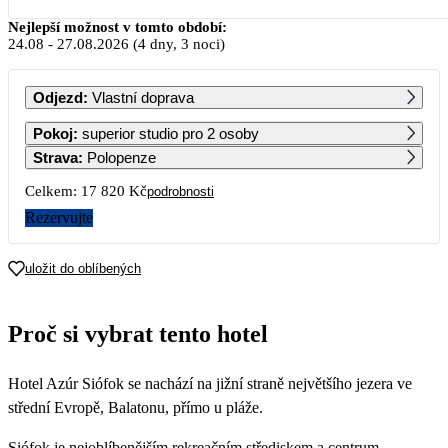
Srpen 2026
Nejlepší možnost v tomto období:
24.08
-
27.08.2026
(4 dny, 3 noci)
PO
ÚT
ST
ČT
PÁ
SO
NE
Odjezd
:
Vlastní doprava
1
2
Pokoj
:
superior studio pro 2 osoby
Strava
:
Polopenze
3
4
5
6
7
8
9
Celkem:
17 820 Kč
podrobnosti
14 400
14 400
Rezervujte
10
11
12
13
14
15
16
14 400
14 400
14 400
14 400
14 400
14 400
14 400
uložit do oblíbených
17
18
19
20
21
22
23
14 400
14 400
14 400
13 770
13 140
12 510
11 880
Proč si vybrat tento hotel
24
25
26
27
28
29
30
8 910
8 910
8 910
8 910
8 910
8 910
8 910
Hotel Azúr Siófok se nachází na jižní straně největšího jezera ve
31
8 910
střední Evropě, Balatonu, přímo u pláže.
Siófok je nejoblíbenějším rekreačním střediskem a centrum