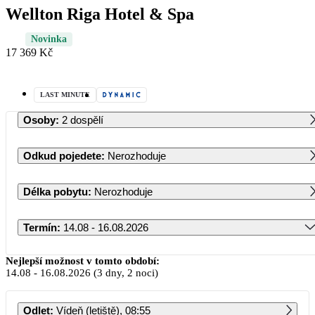
Wellton Riga Hotel & Spa
Novinka
17 369 Kč
LAST MINUTE
Osoby
:
2 dospělí
Odkud pojedete
:
Nerozhoduje
Délka pobytu
:
Nerozhoduje
Termín
:
14.08 - 16.08.2026
Srpen 2026
Nejlepší možnost v tomto období:
14.08
-
16.08.2026
(3 dny, 2 noci)
PO
ÚT
ST
ČT
PÁ
SO
NE
Odlet
:
Vídeň (letiště), 08:55