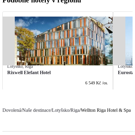
Podobné hotely v regionu
Lotyšsko
,
Riga
Lotyšsko
Rixwell Elefant Hotel
Eurosta
6 549 Kč
/os.
Dovolená
/
Naše destinace
/
Lotyšsko
/
Riga
/
Wellton Riga Hotel & Spa