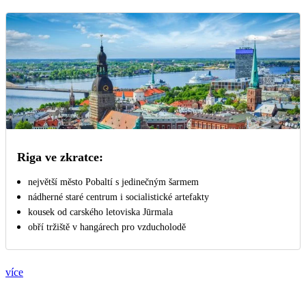
Riga ve zkratce:
největší město Pobaltí s jedinečným šarmem
nádherné staré centrum i socialistické artefakty
kousek od carského letoviska Jūrmala
obří tržiště v hangárech pro vzducholodě
více