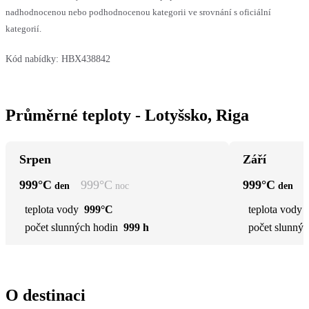
nadhodnocenou nebo podhodnocenou kategorii ve srovnání s oficiální
kategorií.
Kód nabídky:
HBX438842
Průměrné teploty - Lotyšsko, Riga
Srpen
Září
999
°C
999
°C
999
°C
den
noc
den
teplota vody
999°C
teplota vody
počet slunných hodin
999 h
počet slunnýc
O destinaci