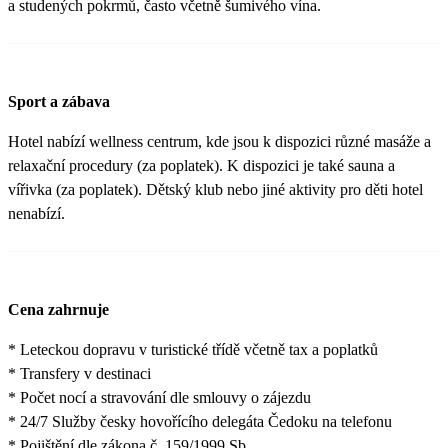
a studených pokrmů, často včetně šumivého vína.
Sport a zábava
Hotel nabízí wellness centrum, kde jsou k dispozici různé masáže a
relaxační procedury (za poplatek). K dispozici je také sauna a
vířivka (za poplatek). Dětský klub nebo jiné aktivity pro děti hotel
nenabízí.
Cena zahrnuje
* Leteckou dopravu v turistické třídě včetně tax a poplatků
* Transfery v destinaci
* Počet nocí a stravování dle smlouvy o zájezdu
* 24/7 Služby česky hovořícího delegáta Čedoku na telefonu
* Pojištění dle zákona č. 159/1999 Sb.