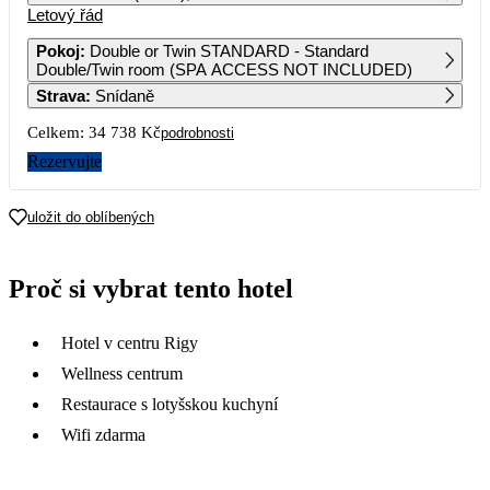
Letový řád
1
2
Pokoj
:
Double or Twin STANDARD - Standard
Double/Twin room (SPA ACCESS NOT INCLUDED)
3
4
5
6
7
8
9
Strava
:
Snídaně
Celkem:
34 738 Kč
podrobnosti
10
11
12
13
14
15
16
17 369
14 969
Rezervujte
17
18
19
20
21
22
23
14 529
13 779
12 859
13 529
13 699
12 949
14 429
uložit do oblíbených
24
25
26
27
28
29
30
12 259
10 209
12 469
11 379
13 559
12 409
Proč si vybrat tento hotel
31
9 359
Hotel v centru Rigy
Wellness centrum
Restaurace s lotyšskou kuchyní
Wifi zdarma