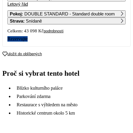
Letový řád
1
2
Pokoj
:
DOUBLE STANDARD - Standard double room
Strava
:
Snídaně
3
4
5
6
7
8
9
Celkem:
43 098 Kč
podrobnosti
10
11
12
13
14
15
16
Rezervujte
21 549
15 819
17
18
19
20
21
22
23
uložit do oblíbených
13 649
11 499
11 899
13 199
12 189
11 619
12 109
24
25
26
27
28
29
30
Proč si vybrat tento hotel
11 369
9 719
10 129
9 299
11 609
11 529
31
Blízko kulturního paláce
9 049
Parkování zdarma
Restaurace s výhledem na město
Historické centrum okolo 5 km