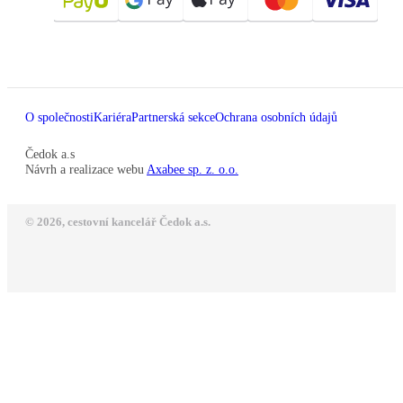
O společnosti
Kariéra
Partnerská sekce
Ochrana osobních údajů
Čedok a.s
Návrh a realizace webu
Axabee sp. z. o.o.
© 2026, cestovní kancelář Čedok a.s.