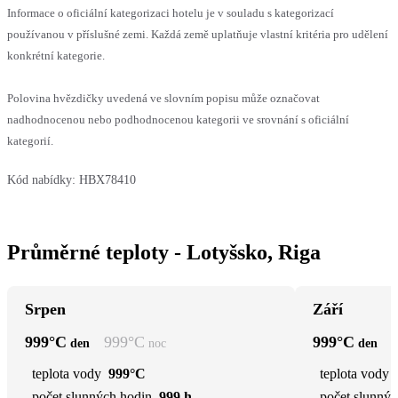
Informace o oficiální kategorizaci hotelu je v souladu s kategorizací
používanou v příslušné zemi. Každá země uplatňuje vlastní kritéria pro udělení
konkrétní kategorie.
Polovina hvězdičky uvedená ve slovním popisu může označovat
nadhodnocenou nebo podhodnocenou kategorii ve srovnání s oficiální
kategorií.
Kód nabídky:
HBX78410
Průměrné teploty - Lotyšsko, Riga
Srpen
Září
999
°C
999
°C
999
°C
den
noc
den
teplota vody
999°C
teplota vody
počet slunných hodin
999 h
počet slunnýc