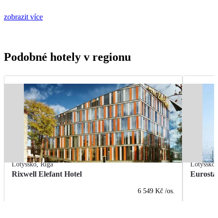
zobrazit více
Podobné hotely v regionu
Lotyšsko
,
Riga
Lotyšsko
Rixwell Elefant Hotel
Eurosta
6 549 Kč
/os.