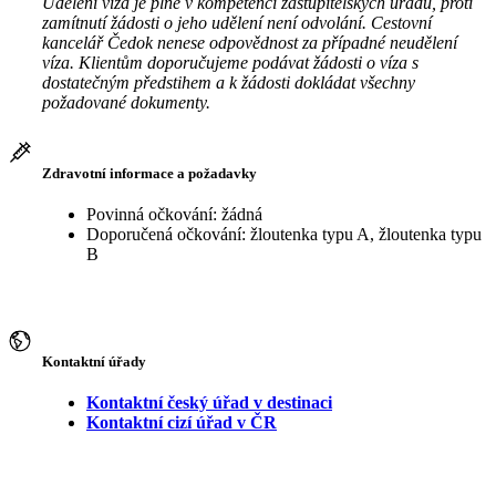
Udělení víza je plně v kompetenci zastupitelských úřadů, proti
zamítnutí žádosti o jeho udělení není odvolání. Cestovní
kancelář Čedok nenese odpovědnost za případné neudělení
víza. Klientům doporučujeme podávat žádosti o víza s
dostatečným předstihem a k žádosti dokládat všechny
požadované dokumenty.
Zdravotní informace a požadavky
Povinná očkování: žádná
Doporučená očkování: žloutenka typu A, žloutenka typu
B
Kontaktní úřady
Kontaktní český úřad v destinaci
Kontaktní cizí úřad v ČR