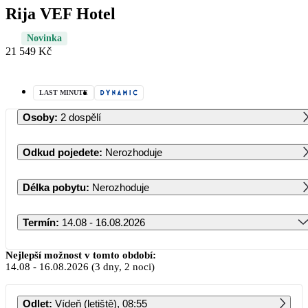
Rija VEF Hotel
Novinka
21 549 Kč
LAST MINUTE
Osoby
:
2 dospělí
Odkud pojedete
:
Nerozhoduje
Délka pobytu
:
Nerozhoduje
Termín
:
14.08 - 16.08.2026
Srpen 2026
Nejlepší možnost v tomto období:
14.08
-
16.08.2026
(3 dny, 2 noci)
PO
ÚT
ST
ČT
PÁ
SO
NE
Odlet
:
Vídeň (letiště), 08:55