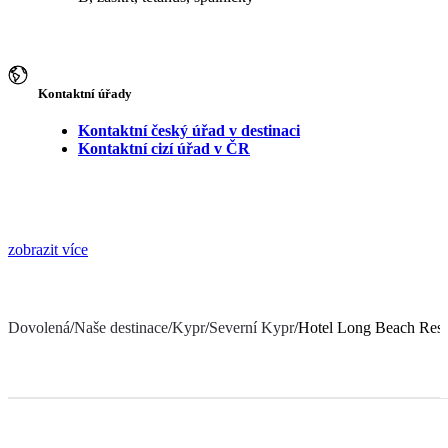
Kontaktní úřady
Kontaktní český úřad v destinaci
Kontaktní cizí úřad v ČR
zobrazit více
Dovolená
/
Naše destinace
/
Kypr
/
Severní Kypr
/
Hotel Long Beach Reso