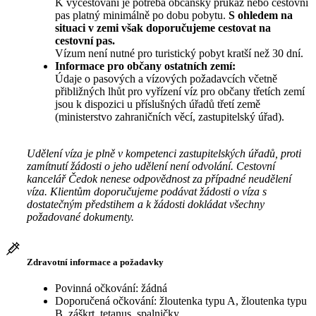
K vycestování je potřeba občanský průkaz nebo cestovní
pas platný minimálně po dobu pobytu.
S ohledem na
situaci v zemi však doporučujeme cestovat na
cestovní pas.
Vízum není nutné pro turistický pobyt kratší než 30 dní.
Informace pro občany ostatních zemí:
Údaje o pasových a vízových požadavcích včetně
přibližných lhůt pro vyřízení víz pro občany třetích zemí
jsou k dispozici u příslušných úřadů třetí země
(ministerstvo zahraničních věcí, zastupitelský úřad).
Udělení víza je plně v kompetenci zastupitelských úřadů, proti
zamítnutí žádosti o jeho udělení není odvolání. Cestovní
kancelář Čedok nenese odpovědnost za případné neudělení
víza. Klientům doporučujeme podávat žádosti o víza s
dostatečným předstihem a k žádosti dokládat všechny
požadované dokumenty.
Zdravotní informace a požadavky
Povinná očkování: žádná
Doporučená očkování: žloutenka typu A, žloutenka typu
B, záškrt, tetanus, spalničky