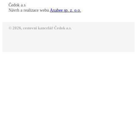
Čedok a.s
Návrh a realizace webu
Axabee sp. z. o.o.
© 2026, cestovní kancelář Čedok a.s.