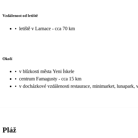
Vzdálenost od letiště
•
letiště v Larnace - cca 70 km
Okolí
•
v blízkosti města Yeni İskele
•
centrum Famagusty - cca 15 km
•
v docházkové vzdálenosti restaurace, minimarket, lunapark, 
Pláž