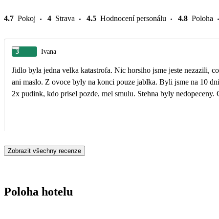
4.7
Pokoj
4
Strava
4.5
Hodnocení personálu
4.8
Poloha
3
Ivana
Jidlo byla jedna velka katastrofa. Nic horsiho jsme jeste nezazili, 
ani maslo. Z ovoce byly na konci pouze jablka. Byli jsme na 10 dni a ryba byla 2x. Na hotel jsme prijeli ve 14.30 hod, nedostali jsme vubec zadne jidlo, az
2x pudink, kdo prisel pozde, mel smulu. Stehna byly nedopeceny. Co
Zobrazit všechny recenze
Poloha hotelu