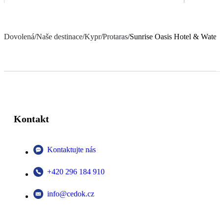
Dovolená
/
Naše destinace
/
Kypr
/
Protaras
/
Sunrise Oasis Hotel & Water
Kontakt
Kontaktujte nás
+420 296 184 910
info@cedok.cz