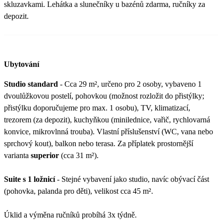
skluzavkami. Lehátka a slunečníky u bazénů zdarma, ručníky za
depozit.
Ubytování
Studio standard
- Cca 29 m², určeno pro 2 osoby, vybaveno 1
dvoulůžkovou postelí, pohovkou (možnost rozložit do přistýlky;
přistýlku doporučujeme pro max. 1 osobu), TV, klimatizací,
trezorem (za depozit), kuchyňkou (minilednice, vařič, rychlovarná
konvice, mikrovlnná trouba). Vlastní příslušenství (WC, vana nebo
sprchový kout), balkon nebo terasa. Za příplatek prostornější
varianta
superior
(cca 31 m²).
Suite s 1 ložnicí
- Stejné vybavení jako studio, navíc obývací část
(pohovka, palanda pro děti), velikost cca 45 m².
Úklid a výměna ručníků probíhá 3x týdně.