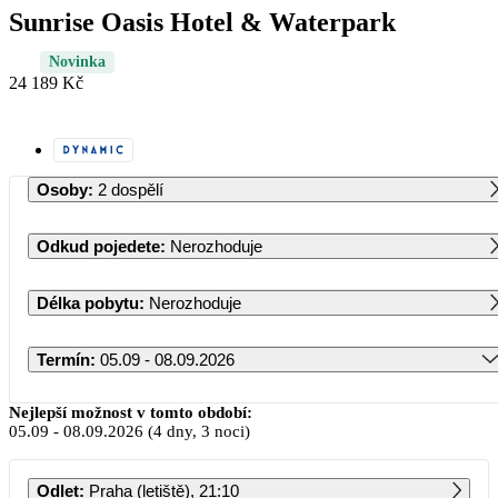
Sunrise Oasis Hotel & Waterpark
Novinka
24 189 Kč
Osoby
:
2 dospělí
Odkud pojedete
:
Nerozhoduje
Délka pobytu
:
Nerozhoduje
Termín
:
05.09 - 08.09.2026
Září 2026
Nejlepší možnost v tomto období:
05.09
-
08.09.2026
(4 dny, 3 noci)
PO
ÚT
ST
ČT
PÁ
SO
NE
Odlet
:
Praha (letiště), 21:10