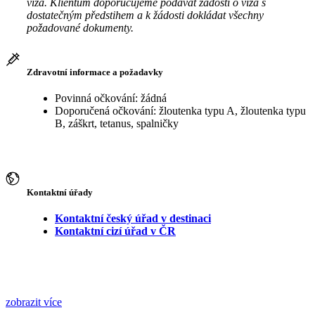
víza. Klientům doporučujeme podávat žádosti o víza s
dostatečným předstihem a k žádosti dokládat všechny
požadované dokumenty.
Zdravotní informace a požadavky
Povinná očkování: žádná
Doporučená očkování: žloutenka typu A, žloutenka typu
B, záškrt, tetanus, spalničky
Kontaktní úřady
Kontaktní český úřad v destinaci
Kontaktní cizí úřad v ČR
zobrazit více