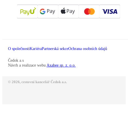
O společnosti
Kariéra
Partnerská sekce
Ochrana osobních údajů
Čedok a.s
Návrh a realizace webu
Axabee sp. z. o.o.
© 2026, cestovní kancelář Čedok a.s.