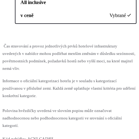
All inclusive
v ceně
Vybrané
Čas stravování a provoz jednotlivých prvků hotelové infrastruktury
uvedených v nabídce mohou podléhat menším změnám v důsledku sezónnosti,
povětrnostních podmínek, požadavků hostů nebo vyšší moci, na které majitel
nemá vliv.
Informace o oficiální kategorizaci hotelu je v souladu s kategorizací
používanou v příslušné zemi. Každá země uplatňuje vlastní kritéria pro udělení
konkrétní kategorie.
Polovina hvězdičky uvedená ve slovním popisu může označovat
nadhodnocenou nebo podhodnocenou kategorii ve srovnání s oficiální
kategorií.