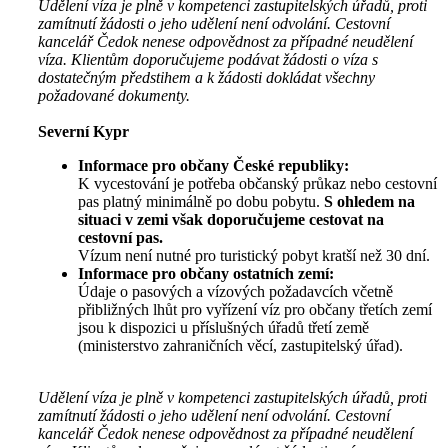
Udělení víza je plně v kompetenci zastupitelských úřadů, proti
zamítnutí žádosti o jeho udělení není odvolání. Cestovní
kancelář Čedok nenese odpovědnost za případné neudělení
víza. Klientům doporučujeme podávat žádosti o víza s
dostatečným předstihem a k žádosti dokládat všechny
požadované dokumenty.
Severní Kypr
Informace pro občany České republiky:
K vycestování je potřeba občanský průkaz nebo cestovní
pas platný minimálně po dobu pobytu.
S ohledem na
situaci v zemi však doporučujeme cestovat na
cestovní pas.
Vízum není nutné pro turistický pobyt kratší než 30 dní.
Informace pro občany ostatních zemí:
Údaje o pasových a vízových požadavcích včetně
přibližných lhůt pro vyřízení víz pro občany třetích zemí
jsou k dispozici u příslušných úřadů třetí země
(ministerstvo zahraničních věcí, zastupitelský úřad).
Udělení víza je plně v kompetenci zastupitelských úřadů, proti
zamítnutí žádosti o jeho udělení není odvolání. Cestovní
kancelář Čedok nenese odpovědnost za případné neudělení