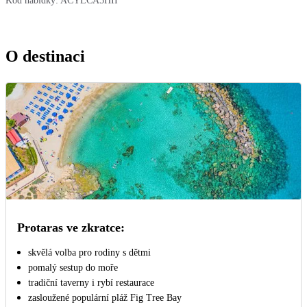
Kód nabídky:
ACYLCA5HII
O destinaci
Protaras ve zkratce:
skvělá volba pro rodiny s dětmi
pomalý sestup do moře
tradiční taverny i rybí restaurace
zasloužené populární pláž Fig Tree Bay