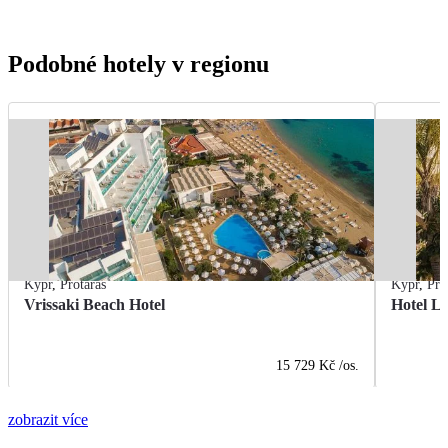
Podobné hotely v regionu
Kypr
,
Protaras
Kypr
,
Pro
Vrissaki Beach Hotel
Hotel L
15 729 Kč
/os.
zobrazit více