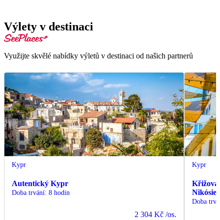
Výlety v destinaci
Využijte skvělé nabídky výletů v destinaci od našich partnerů
Kypr
Kypr
Autentický Kypr
Křižovat
Nikósie 
Doba trvání
:
8 hodin
Doba trvá
2 304 Kč
/os.