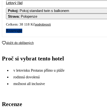
Letový řád
Pokoj
:
Pokoj standard twin s balkonem
Strava
:
Polopenze
5
16 159
26
Celkem:
38 118 Kč
podrobnosti
12
Rezervujte
17 859
19
19
uložit do oblíbených
16 819
26
Proč si vybrat tento hotel
v letovisku Protaras přímo u pláže
rodinná dovolená
možnost all inclusive
Recenze