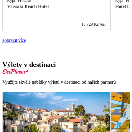
Kypr
,
Protaras
Kypr
,
Pro
Vrissaki Beach Hotel
Hotel L
15 729 Kč
/os.
zobrazit více
Výlety v destinaci
Využijte skvělé nabídky výletů v destinaci od našich partnerů