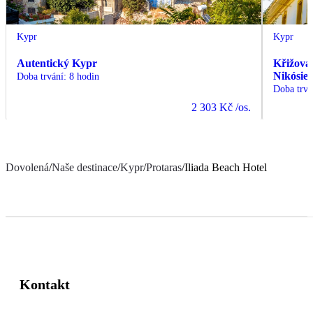
Kypr
Kypr
Autentický Kypr
Křižovat
Nikósie 
Doba trvání
:
8 hodin
Doba trvá
2 303 Kč
/os.
Dovolená
/
Naše destinace
/
Kypr
/
Protaras
/
Iliada Beach Hotel
Kontakt