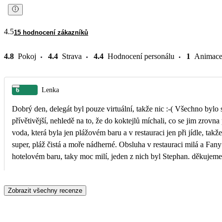
4.5
15 hodnocení zákazníků
4.8
Pokoj
4.4
Strava
4.4
Hodnocení personálu
1
Animac
6
Lenka
Dobrý den, delegát byl pouze virtuální, takže nic :-( Všechno bylo 
přívětivější, nehledě na to, že do koktejlů míchali, co se jim zrov
voda, která byla jen plážovém baru a v restauraci jen při jídle, ta
super, pláž čistá a moře nádherné. Obsluha v restauraci milá a Fan
hotelovém baru, taky moc milí, jeden z nich byl Stephan. děkujeme
Zobrazit všechny recenze