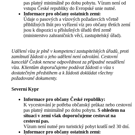
pas platný minimálně po dobu pobytu. Vízum není od
vstupu České republiky do Evropské unie nutné.
Informace pro občany ostatních zemí:
Údaje o pasových a vízových požadavcích včetně
přibližných lhůt pro vyřízení víz pro občany třetích zemí
jsou k dispozici u příslušných úřadů třetí země
(ministerstvo zahraničních věcí, zastupitelský úřad).
Udělení víza je plně v kompetenci zastupitelských úřadů, proti
zamítnutí žádosti o jeho udělení není odvolání. Cestovní
kancelář Čedok nenese odpovědnost za případné neudělení
víza. Klientům doporučujeme podávat žádosti o víza s
dostatečným předstihem a k žádosti dokládat všechny
požadované dokumenty.
Severní Kypr
Informace pro občany České republiky:
K vycestování je potřeba občanský průkaz nebo cestovní
pas platný minimálně po dobu pobytu.
S ohledem na
situaci v zemi však doporučujeme cestovat na
cestovní pas.
Vízum není nutné pro turistický pobyt kratší než 30 dní.
Informace pro občany ostatních zemí: