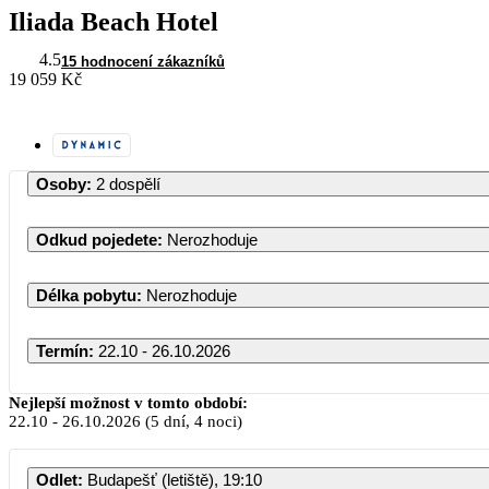
Iliada Beach Hotel
4.5
15 hodnocení zákazníků
19 059 Kč
Osoby
:
2 dospělí
Odkud pojedete
:
Nerozhoduje
Délka pobytu
:
Nerozhoduje
Termín
:
22.10 - 26.10.2026
Nejlepší možnost v tomto období:
22.10
-
26.10.2026
(5 dní, 4 noci)
PO
Odlet
:
Budapešť (letiště), 19:10