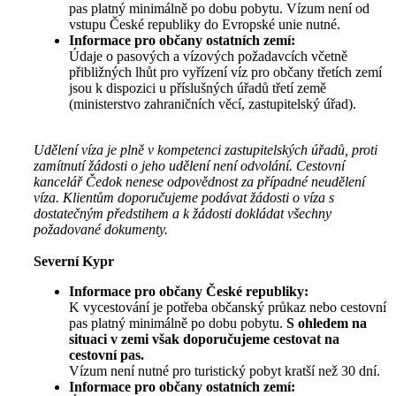
pas platný minimálně po dobu pobytu. Vízum není od
vstupu České republiky do Evropské unie nutné.
Informace pro občany ostatních zemí:
Údaje o pasových a vízových požadavcích včetně
přibližných lhůt pro vyřízení víz pro občany třetích zemí
jsou k dispozici u příslušných úřadů třetí země
(ministerstvo zahraničních věcí, zastupitelský úřad).
Udělení víza je plně v kompetenci zastupitelských úřadů, proti
zamítnutí žádosti o jeho udělení není odvolání. Cestovní
kancelář Čedok nenese odpovědnost za případné neudělení
víza. Klientům doporučujeme podávat žádosti o víza s
dostatečným předstihem a k žádosti dokládat všechny
požadované dokumenty.
Severní Kypr
Informace pro občany České republiky:
K vycestování je potřeba občanský průkaz nebo cestovní
pas platný minimálně po dobu pobytu.
S ohledem na
situaci v zemi však doporučujeme cestovat na
cestovní pas.
Vízum není nutné pro turistický pobyt kratší než 30 dní.
Informace pro občany ostatních zemí: