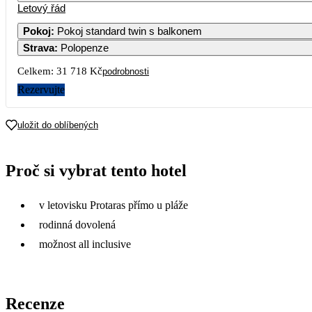
Letový řád
Pokoj
:
Pokoj standard twin s balkonem
Strava
:
Polopenze
5
Celkem:
31 718 Kč
podrobnosti
12
Rezervujte
17 519
18
19
uložit do oblíbených
16 229
26
Proč si vybrat tento hotel
v letovisku Protaras přímo u pláže
rodinná dovolená
možnost all inclusive
Recenze