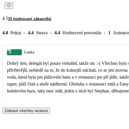
4.5
15 hodnocení zákazníků
4.8
Pokoj
4.4
Strava
4.4
Hodnocení personálu
1
Animac
6
Lenka
Dobrý den, delegát byl pouze virtuální, takže nic :-( Všechno bylo 
přívětivější, nehledě na to, že do koktejlů míchali, co se jim zrov
voda, která byla jen plážovém baru a v restauraci jen při jídle, ta
super, pláž čistá a moře nádherné. Obsluha v restauraci milá a Fan
hotelovém baru, taky moc milí, jeden z nich byl Stephan. děkujeme
Zobrazit všechny recenze