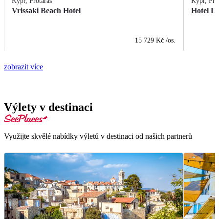
Kypr
,
Protaras
Kypr
,
Pro
Vrissaki Beach Hotel
Hotel L
15 729 Kč
/os.
zobrazit více
Výlety v destinaci
Využijte skvělé nabídky výletů v destinaci od našich partnerů