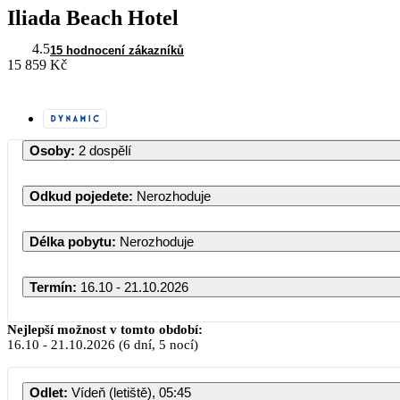
Iliada Beach Hotel
4.5
15 hodnocení zákazníků
15 859 Kč
Osoby
:
2 dospělí
Odkud pojedete
:
Nerozhoduje
Délka pobytu
:
Nerozhoduje
Termín
:
16.10 - 21.10.2026
Nejlepší možnost v tomto období:
16.10
-
21.10.2026
(6 dní, 5 nocí)
PO
Odlet
:
Vídeň (letiště), 05:45