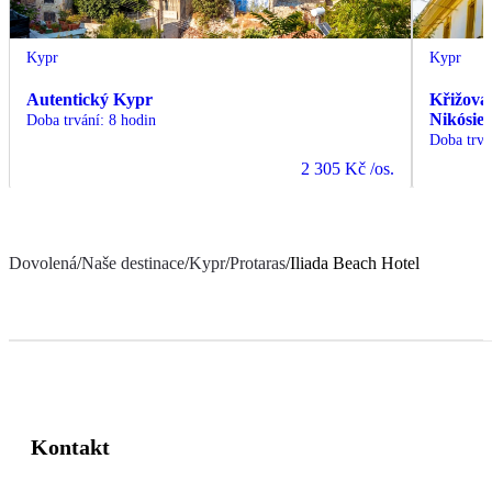
Kypr
Kypr
Autentický Kypr
Křižovat
Nikósie 
Doba trvání
:
8 hodin
Doba trvá
2 305 Kč
/os.
Dovolená
/
Naše destinace
/
Kypr
/
Protaras
/
Iliada Beach Hotel
Kontakt