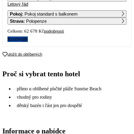
Letový řád
1
2
Pokoj
:
Pokoj standard s balkonem
Strava
:
Polopenze
3
4
5
6
7
8
9
Celkem:
62 678 Kč
podrobnosti
10
11
12
13
14
15
16
Rezervujte
17
18
19
20
21
22
23
uložit do oblíbených
24
25
26
27
28
29
30
Proč si vybrat tento hotel
31 339
32 099
24 809
29 059
35 759
28 609
31
přímo u oblíbené písčité pláže Sunrise Beach
25 439
vhodný pro rodiny
dětský bazén i část jen pro dospělé
Informace o nabídce