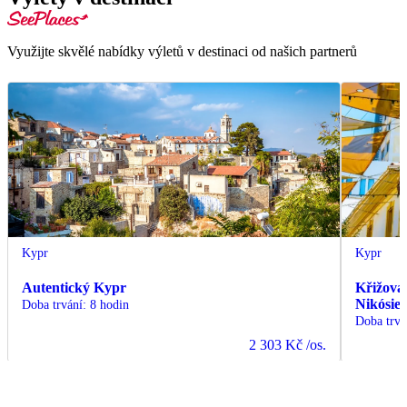
Využijte skvělé nabídky výletů v destinaci od našich partnerů
Kypr
Kypr
Autentický Kypr
Křižovat
Nikósie 
Doba trvání
:
8 hodin
Doba trvá
2 303 Kč
/os.