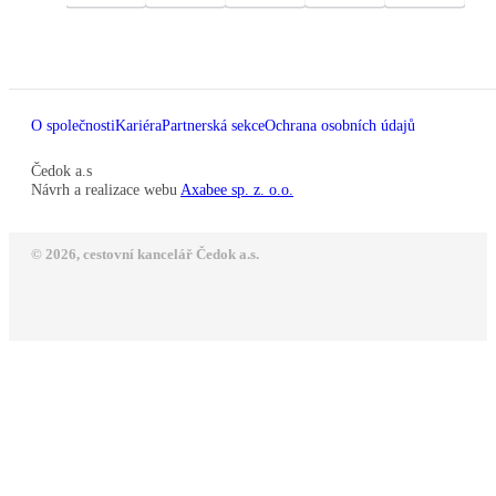
O společnosti
Kariéra
Partnerská sekce
Ochrana osobních údajů
Čedok a.s
Návrh a realizace webu
Axabee sp. z. o.o.
© 2026, cestovní kancelář Čedok a.s.