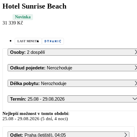
Hotel Sunrise Beach
Novinka
31 339 Kč
LAST MINUTE
Osoby
:
2 dospělí
Odkud pojedete
:
Nerozhoduje
Délka pobytu
:
Nerozhoduje
Termín
:
25.08 - 29.08.2026
Srpen 2026
Nejlepší možnost v tomto období:
25.08
-
29.08.2026
(5 dní, 4 noci)
PO
ÚT
ST
ČT
PÁ
SO
NE
Odlet
:
Praha (letiště), 04:05