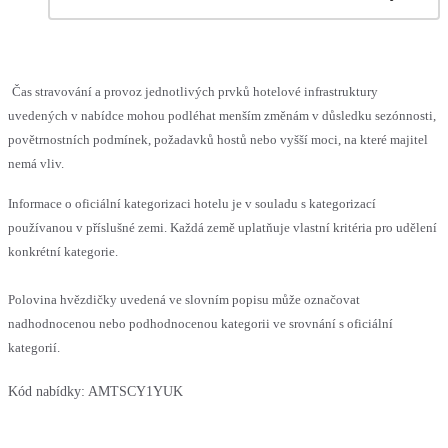
Čas stravování a provoz jednotlivých prvků hotelové infrastruktury
uvedených v nabídce mohou podléhat menším změnám v důsledku sezónnosti,
povětrnostních podmínek, požadavků hostů nebo vyšší moci, na které majitel
nemá vliv.
Informace o oficiální kategorizaci hotelu je v souladu s kategorizací
používanou v příslušné zemi. Každá země uplatňuje vlastní kritéria pro udělení
konkrétní kategorie.
Polovina hvězdičky uvedená ve slovním popisu může označovat
nadhodnocenou nebo podhodnocenou kategorii ve srovnání s oficiální
kategorií.
Kód nabídky:
AMTSCY1YUK