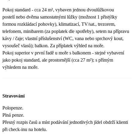
Pokoj standard - cca 24 m², vybaven jednou dvoulůžkovou
postelí nebo dvěma samostatnými lůžky (možnost 1 přistýlky
formou rozkládací pohovky), klimatizací, TV/sat., trezorem,
telefonem, minibarem (za poplatek dle spotřeby), setem na přípravu
kávy / čaje; vlastní příslušenství (WC, vana nebo sprchový kout,
vysoušeč vlasů); balkon. Za příplatek výhled na moře.
Pokoj superior v první řadě u moře s balkonem - stejné vybavení
jako pokoj standard, ale prostornější (cca 27 m²); s přímým
výhledem na moře.
Stravování
Polopenze.
Plná penze.
Přesný rozpis časů a míst podávání jednotlivých jídel obdrží klienti
při check-inu na hotelu.