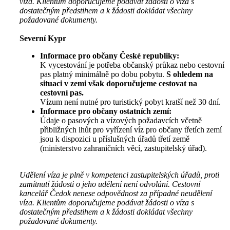
víza. Klientům doporučujeme podávat žádosti o víza s
dostatečným předstihem a k žádosti dokládat všechny
požadované dokumenty.
Severní Kypr
Informace pro občany České republiky:
K vycestování je potřeba občanský průkaz nebo cestovní
pas platný minimálně po dobu pobytu.
S ohledem na
situaci v zemi však doporučujeme cestovat na
cestovní pas.
Vízum není nutné pro turistický pobyt kratší než 30 dní.
Informace pro občany ostatních zemí:
Údaje o pasových a vízových požadavcích včetně
přibližných lhůt pro vyřízení víz pro občany třetích zemí
jsou k dispozici u příslušných úřadů třetí země
(ministerstvo zahraničních věcí, zastupitelský úřad).
Udělení víza je plně v kompetenci zastupitelských úřadů, proti
zamítnutí žádosti o jeho udělení není odvolání. Cestovní
kancelář Čedok nenese odpovědnost za případné neudělení
víza. Klientům doporučujeme podávat žádosti o víza s
dostatečným předstihem a k žádosti dokládat všechny
požadované dokumenty.