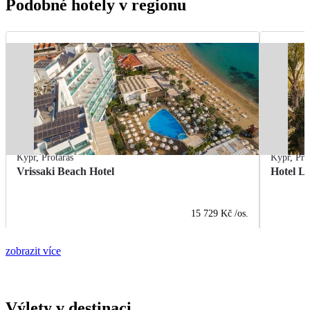
Podobné hotely v regionu
Kypr
,
Protaras
Kypr
,
Pro
Vrissaki Beach Hotel
Hotel L
15 729 Kč
/os.
zobrazit více
Výlety v destinaci