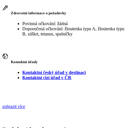
Zdravotní informace a požadavky
Povinná očkování: žádná
Doporučená očkování: žloutenka typu A, žloutenka typu
B, záškrt, tetanus, spalničky
Kontaktní úřady
Kontaktní český úřad v destinaci
Kontaktní cizí úřad v ČR
zobrazit více