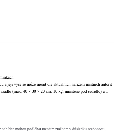
dmínkách.
u a její výše se může měnit dle aktuálních nařízení místních autorit
avazadlo (max. 40 × 30 × 20 cm, 10 kg, umístěné pod sedadlo) a 1
h v nabídce mohou podléhat menším změnám v důsledku sezónnosti,