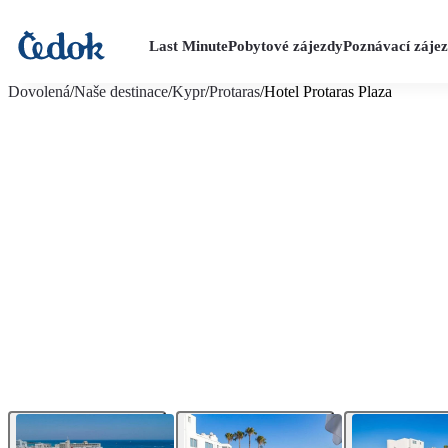
Last Minute
Pobytové zájezdy
Poznávací záje
více fotografií (20)
Dovolená
/
Naše destinace
/
Kypr
/
Protaras
/
Hotel Protaras Plaza