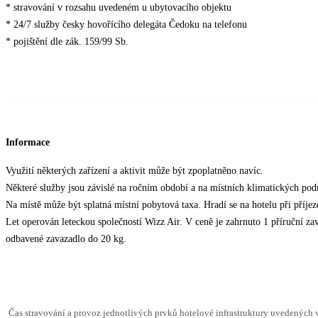
* stravování v rozsahu uvedeném u ubytovacího objektu
* 24/7 služby česky hovořícího delegáta Čedoku na telefonu
* pojištění dle zák. 159/99 Sb.
Informace
Využití některých zařízení a aktivit může být zpoplatněno navíc.
Některé služby jsou závislé na ročním období a na místních klimatických po
Na místě může být splatná místní pobytová taxa. Hradí se na hotelu při příjezd
Let operován leteckou společností Wizz Air. V ceně je zahrnuto 1 příruční z
odbavené zavazadlo do 20 kg.
Čas stravování a provoz jednotlivých prvků hotelové infrastruktury uvedenýc