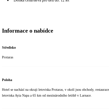
Dětská cena/sleva pro děti do: 12 let
Informace o nabídce
Středisko
Protaras
Poloha
Hotel se nachází na okraji letoviska Protaras, v okolí jsou obchody, restaura
letoviska Ayia Napa a 65 km od mezinárodního letiště v Larnace.