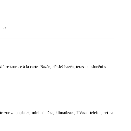
atek.
ská restaurace à la carte. Bazén, dětský bazén, terasa na slunění s
ezor za poplatek, minilednička, klimatizace, TV/sat, telefon, set na