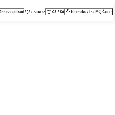
áhnout aplikaci
Oblíbené
CS / Kč
Klientská zóna Můj Čedok