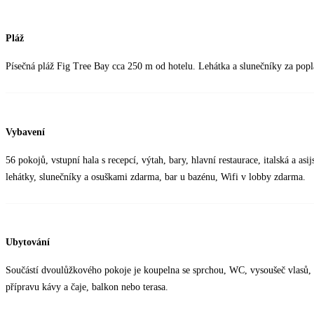
Pláž
Písečná pláž Fig Tree Bay cca 250 m od hotelu. Lehátka a slunečníky za popl
Vybavení
56 pokojů, vstupní hala s recepcí, výtah, bary, hlavní restaurace, italská a asij
lehátky, slunečníky a osuškami zdarma, bar u bazénu, Wifi v lobby zdarma.
Ubytování
Součástí dvoulůžkového pokoje je koupelna se sprchou, WC, vysoušeč vlasů, tr
přípravu kávy a čaje, balkon nebo terasa.