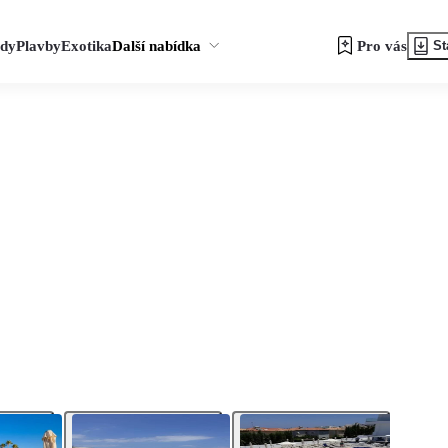
zdy
Plavby
Exotika
Další nabídka
Pro vás
St