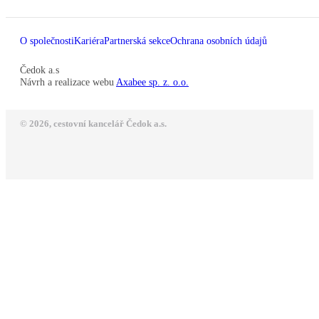
O společnosti
Kariéra
Partnerská sekce
Ochrana osobních údajů
Čedok a.s
Návrh a realizace webu
Axabee sp. z. o.o.
© 2026, cestovní kancelář Čedok a.s.