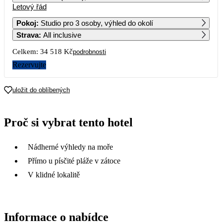
Letový řád
1
2
3
4
20 949
17 249
32 629
20 939
Pokoj
:
Studio pro 3 osoby, výhled do okolí
Strava
:
All inclusive
5
6
7
8
9
10
11
23 879
23 459
23 949
18 769
32 629
20 729
Celkem:
34 518 Kč
podrobnosti
12
13
14
15
16
17
18
Rezervujte
17 569
23 389
24 509
17 259
30 899
19
20
21
22
23
24
25
uložit do oblíbených
26
27
28
29
30
31
Proč si vybrat tento hotel
Nádherné výhledy na moře
Přímo u písčité pláže v zátoce
V klidné lokalitě
Informace o nabídce