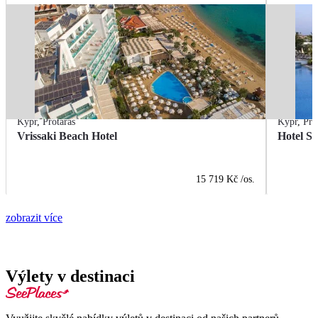
Kypr
,
Protaras
Kypr
,
Pro
Vrissaki Beach Hotel
Hotel S
15 719 Kč
/os.
zobrazit více
Výlety v destinaci