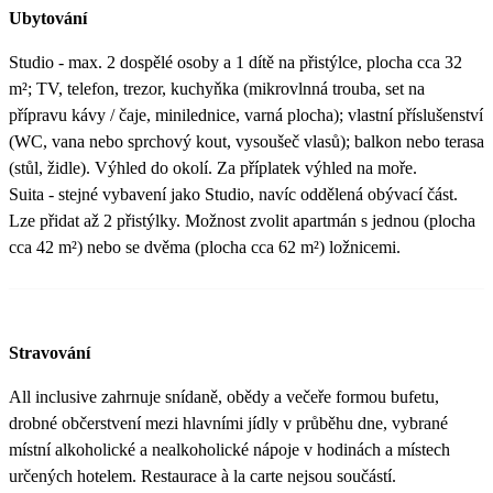
Ubytování
Studio - max. 2 dospělé osoby a 1 dítě na přistýlce, plocha cca 32
m²; TV, telefon, trezor, kuchyňka (mikrovlnná trouba, set na
přípravu kávy / čaje, minilednice, varná plocha); vlastní příslušenství
(WC, vana nebo sprchový kout, vysoušeč vlasů); balkon nebo terasa
(stůl, židle). Výhled do okolí. Za příplatek výhled na moře.
Suita - stejné vybavení jako Studio, navíc oddělená obývací část.
Lze přidat až 2 přistýlky. Možnost zvolit apartmán s jednou (plocha
cca 42 m²) nebo se dvěma (plocha cca 62 m²) ložnicemi.
Stravování
All inclusive zahrnuje snídaně, obědy a večeře formou bufetu,
drobné občerstvení mezi hlavními jídly v průběhu dne, vybrané
místní alkoholické a nealkoholické nápoje v hodinách a místech
určených hotelem. Restaurace à la carte nejsou součástí.