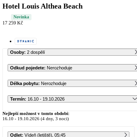
Hotel Louis Althea Beach
Novinka
17 259 Kč
Osoby
:
2 dospělí
Odkud pojedete
:
Nerozhoduje
Délka pobytu
:
Nerozhoduje
Termín
:
16.10 - 19.10.2026
Říjen 2026
Nejlepší možnost v tomto období:
16.10
-
19.10.2026
(4 dny, 3 noci)
PO
ÚT
ST
ČT
PÁ
SO
NE
Odlet
:
Vídeň (letiště), 05:45