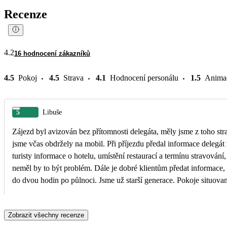
Recenze
4.2
16 hodnocení zákazníků
4.5
Pokoj
4.5
Strava
4.1
Hodnocení personálu
1.5
Anima
5
Libuše
Zájezd byl avizován bez přítomnosti delegáta, měly jsme z toho st
jsme včas obdržely na mobil. Při příjezdu předal informace delegát z jiného zájezdu. V obálce nebyly ale informace, které bychom uvítaly. Doporučuji dát do obálky pro české
turisty informace o hotelu, umístění restaurací a termínu stravování
neměl by to být problém. Dále je dobré klientům předat informace, že
do dvou hodin po půlnoci. Jsme už starší generace. Pokoje situované 
Jinak hotel je asi starší a na pokoji by bylo co vylepšit, ale umístě
jednoznačně nejhezčí, co jsem navštívila, doufám, že se vrátím.
Zobrazit všechny recenze