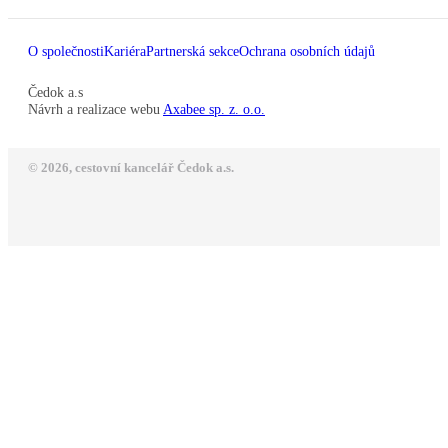
O společnosti
Kariéra
Partnerská sekce
Ochrana osobních údajů
Čedok a.s
Návrh a realizace webu
Axabee sp. z. o.o.
© 2026, cestovní kancelář Čedok a.s.