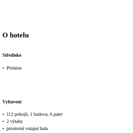
O hotelu
Středisko
•
Protaras
Vybavení
•
112 pokojů, 1 budova, 6 pater
•
2 výtahy
•
prostorná vstupní hala