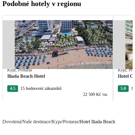
Podobné hotely v regionu
Kypr
,
Protaras
Kypr
,
Pro
Iliada Beach Hotel
Hotel C
4.5
15 hodnocení zákazníků
5.0
10
22 509 Kč
/os.
Dovolená
/
Naše destinace
/
Kypr
/
Protaras
/
Hotel Iliada Beach