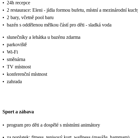
•
24h recepce
•
2 restaurace: Eleni - jídla formou bufetu, místní a mezinárodní ku
•
2 bary, včetně pool baru
•
bazén s oddělenou mělkou částí pro děti - sladká voda
•
slunečníky a lehátka u bazénu zdarma
•
parkoviště
•
Wi-Fi
•
směnárna
•
TV místnost
•
konferenční místnost
•
zahrada
Sport a zábava
•
program pro děti a dospělé s místními animátory
•
za poplatek: fitness, tenisový kurt, wellness (masáže, hammam)