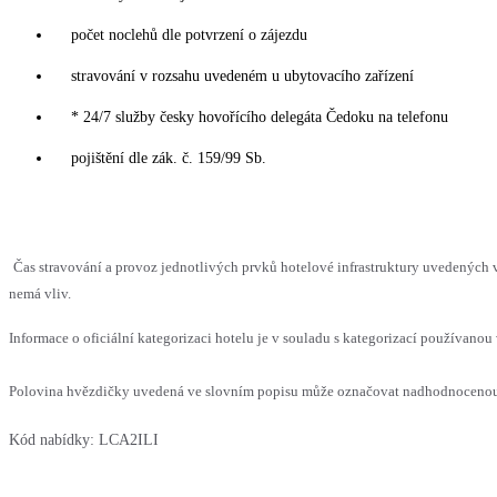
počet noclehů dle potvrzení o zájezdu
stravování v rozsahu uvedeném u ubytovacího zařízení
* 24/7 služby česky hovořícího delegáta Čedoku na telefonu
pojištění dle zák. č. 159/99 Sb.
Čas stravování a provoz jednotlivých prvků hotelové infrastruktury uvedených
nemá vliv.
Informace o oficiální kategorizaci hotelu je v souladu s kategorizací používanou 
Polovina hvězdičky uvedená ve slovním popisu může označovat nadhodnocenou n
Kód nabídky:
LCA2ILI