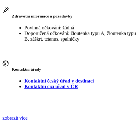
Zdravotní informace a požadavky
Povinná očkování: žádná
Doporučená očkování: žloutenka typu A, žloutenka typu
B, záškrt, tetanus, spalničky
Kontaktní úřady
Kontaktní český úřad v destinaci
Kontaktní cizí úřad v ČR
zobrazit více