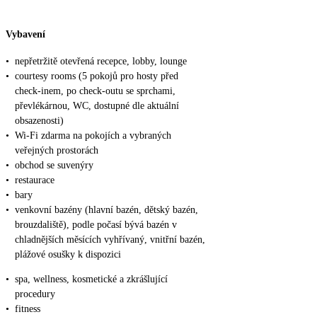
Vybavení
•
nepřetržitě otevřená recepce, lobby, lounge
•
courtesy rooms (5 pokojů pro hosty před
check-inem, po check-outu se sprchami,
převlékárnou, WC, dostupné dle aktuální
obsazenosti)
•
Wi-Fi zdarma na pokojích a vybraných
veřejných prostorách
•
obchod se suvenýry
•
restaurace
•
bary
•
venkovní bazény (hlavní bazén, dětský bazén,
brouzdaliště), podle počasí bývá bazén v
chladnějších měsících vyhřívaný, vnitřní bazén,
plážové osušky k dispozici
•
spa, wellness, kosmetické a zkrášlující
procedury
•
fitness