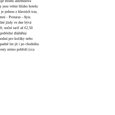
uje místní autobusová
ky jsou velmi blízko hotelu
 je jednou z hlavních tras,
imni - Protaras - Ayia
dné jízdy ve dne bývá
0, noční tarif až €2,50
 pobřežní dlážděná
odná pro kočáky nebo
padně lze jít i po chodníku
cesty mimo pobřeží (cca