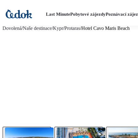
Last Minute
Pobytové zájezdy
Poznávací záje
více fotografií (22)
Dovolená
/
Naše destinace
/
Kypr
/
Protaras
/
Hotel Cavo Maris Beach