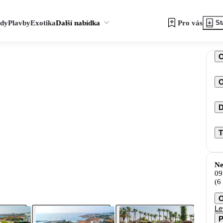
zdy
Plavby
Exotika
Další nabídka
Pro vás
St
O
D
T
Ne
09
(6
O
Le
P