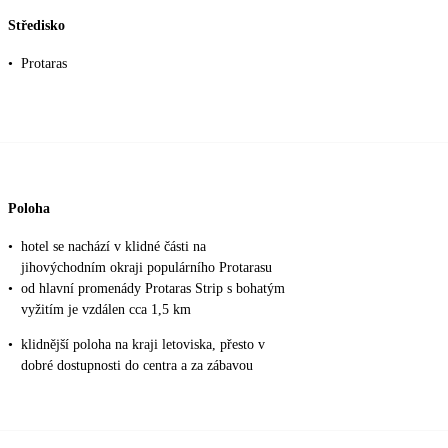
Středisko
•
Protaras
Poloha
•
hotel se nachází v klidné části na
jihovýchodním okraji populárního Protarasu
•
od hlavní promenády Protaras Strip s bohatým
vyžitím je vzdálen cca 1,5 km
•
klidnější poloha na kraji letoviska, přesto v
dobré dostupnosti do centra a za zábavou