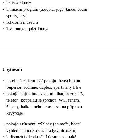
•
tenisové kurty
•
animační program (aerobic, jóga, tance, vodní
sporty, hry)
•
folklorní muzeum
•
TV lounge, quiet lounge
Ubytování
•
hotel má celkem 277 pokojů různých typů:
Superior, rodinné, duplex, apartmány Elite
•
pokoje mají klimatizaci, minibar, trezor, TV,
telefon, koupelnu se sprchou, WC, fénem,
župany, balkon nebo terasu, set na přípravu
kávy/čaje
•
pokoje s různými výhledy (na moře, boční
výhled na moře, do zahrady/vnitrozemí)
•
k dispozici dle aktuální dostupnosti také