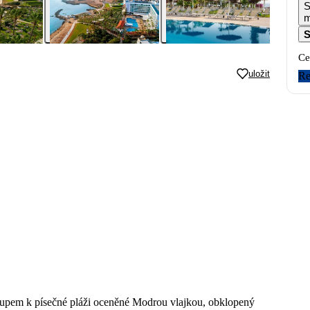
S
m
S
Ce
uložit
Re
stupem k písečné pláži oceněné Modrou vlajkou, obklopený