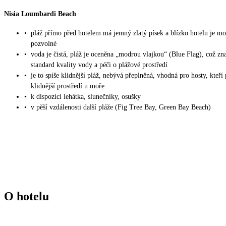
Nisia Loumbardi Beach
•
pláž přímo před hotelem má jemný zlatý písek a blízko hotelu je m
pozvolné
•
voda je čistá, pláž je oceněna „modrou vlajkou“ (Blue Flag), což zn
standard kvality vody a péči o plážové prostředí
•
je to spíše klidnější pláž, nebývá přeplněná, vhodná pro hosty, kteří 
klidnější prostředí u moře
•
k dispozici lehátka, slunečníky, osušky
•
v pěší vzdálenosti další pláže (Fig Tree Bay, Green Bay Beach)
O hotelu