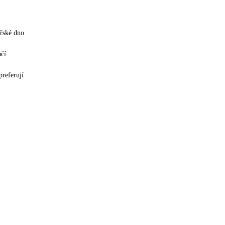
ořské dno
ačí
preferují