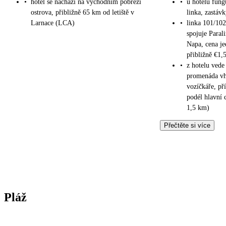
•
hotel se nachází na východním pobřeží
•
u hotelu fung
ostrova, přibližně 65 km od letiště v
linka, zastáv
Larnace (LCA)
•
linka 101/102
spojuje Paral
Napa, cena je
přibližně €1,5
•
z hotelu vede
promenáda vh
vozíčkáře, pří
podél hlavní 
1,5 km)
Přečtěte si více
Pláž