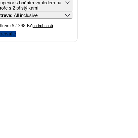
uperior s bočním výhledem na
oře s 2 přistýlkami
trava
:
All inclusive
lkem:
52 398 Kč
podrobnosti
zervujte