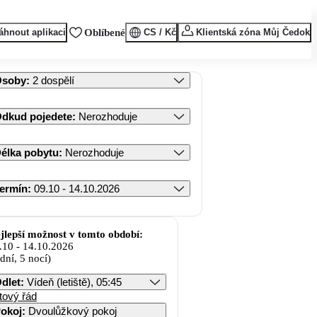
áhnout aplikaci
Oblíbené
CS / Kč
Klientská zóna Můj Čedok
Osoby
:
2 dospělí
dkud pojedete
:
Nerozhoduje
élka pobytu
:
Nerozhoduje
ermín
:
09.10 - 14.10.2026
jlepší možnost v tomto období:
.10
-
14.10.2026
 dní, 5 nocí)
dlet
:
Vídeň (letiště), 05:45
tový řád
okoj
:
Dvoulůžkový pokoj