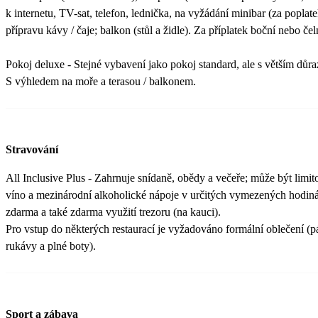
k internetu, TV-sat, telefon, lednička, na vyžádání minibar (za poplatek
přípravu kávy / čaje; balkon (stůl a židle). Za příplatek boční nebo če
Pokoj deluxe - Stejné vybavení jako pokoj standard, ale s větším důr
S výhledem na moře a terasou / balkonem.
Stravování
All Inclusive Plus - Zahrnuje snídaně, obědy a večeře; může být limit
víno a mezinárodní alkoholické nápoje v určitých vymezených hodinác
zdarma a také zdarma využití trezoru (na kauci).
Pro vstup do některých restaurací je vyžadováno formální oblečení (p
rukávy a plné boty).
Sport a zábava