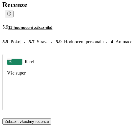
Recenze
5.9
13 hodnocení zákazníků
5.5
Pokoj
5.7
Strava
5.9
Hodnocení personálu
4
Animac
6
Karel
Vše super.
Zobrazit všechny recenze