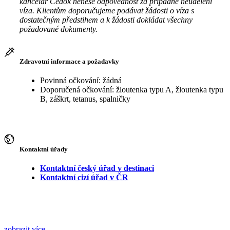
kancelář Čedok nenese odpovědnost za případné neudělení
víza. Klientům doporučujeme podávat žádosti o víza s
dostatečným předstihem a k žádosti dokládat všechny
požadované dokumenty.
Zdravotní informace a požadavky
Povinná očkování: žádná
Doporučená očkování: žloutenka typu A, žloutenka typu
B, záškrt, tetanus, spalničky
Kontaktní úřady
Kontaktní český úřad v destinaci
Kontaktní cizí úřad v ČR
zobrazit více