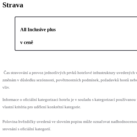
Strava
All Inclusive plus
v ceně
Čas stravování a provoz jednotlivých prvků hotelové infrastruktury uvedenýc
změnám v důsledku sezónnosti, povětrnostních podmínek, požadavků hostů nebo 
vliv.
Informace o oficiální kategorizaci hotelu je v souladu s kategorizací používanou
vlastní kritéria pro udělení konkrétní kategorie.
Polovina hvězdičky uvedená ve slovním popisu může označovat nadhodnoceno
srovnání s oficiální kategorií.