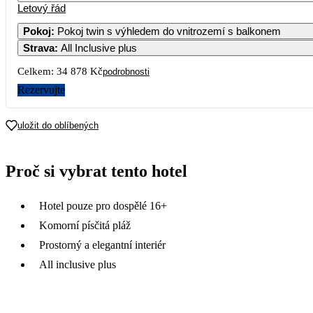
Letový řád
1
2
3
4
19 119
17 439
19 119
18 449
1
Pokoj
:
Pokoj twin s výhledem do vnitrozemí s balkonem
Strava
:
All Inclusive plus
7
8
9
10
11
19 549
19 109
17 439
17 439
18 449
1
Celkem:
34 878 Kč
podrobnosti
14
15
16
17
18
Rezervujte
20 129
19 699
18 449
19 809
20 829
2
21
22
23
24
25
uložit do oblíbených
26 049
26 089
26 589
26 489
25 509
2
28
29
30
31
Proč si vybrat tento hotel
30 189
30 509
31 909
26 769
Hotel pouze pro dospělé 16+
Komorní písčitá pláž
Prostorný a elegantní interiér
All inclusive plus