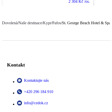
2 304 Kč
/os.
Dovolená
/
Naše destinace
/
Kypr
/
Pafos
/
St. George Beach Hotel & Spa 
Kontakt
Kontaktujte nás
+420 296 184 910
info@cedok.cz