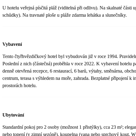
U hotelu veřejná písčitá pláž (viditelná při odlivu). Na skalnaté části
schůdky). Na travnaté ploše u pláže zdarma lehátka a slunečníky.
Vybavení
Tento čtyřhvězdičkový hotel byl vybudován již v roce 1994. Pravidel
Poslední z nich (částečná) proběhla v roce 2022. K vybavení hotelu pa
denně otevřená recepce, 6 restaurací, 6 barů, výtahy, směnárna, obch
centrum, terasa s výhledem na moře, zahrada. Bezplatné připojení k i
prostorách hotelu.
Ubytování
Standardní pokoj pro 2 osoby (možnost 1 přistýlky), cca 23 m²; elegant
nebo topení (v zimní sezóně), koupelna (vana nebo sprchový kout, WC