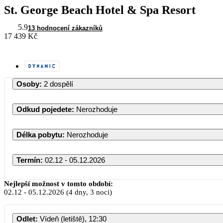
St. George Beach Hotel & Spa Resort
5.9
13 hodnocení zákazníků
17 439 Kč
Osoby
:
2 dospělí
Odkud pojedete
:
Nerozhoduje
Délka pobytu
:
Nerozhoduje
Termín
:
02.12 - 05.12.2026
Prosinec 2026
Nejlepší možnost v tomto období:
02.12
-
05.12.2026
(4 dny, 3 noci)
PO
ÚT
ST
ČT
PÁ
Odlet
:
Vídeň (letiště), 12:30