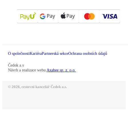
O společnosti
Kariéra
Partnerská sekce
Ochrana osobních údajů
Čedok a.s
Návrh a realizace webu
Axabee sp. z. o.o.
© 2026, cestovní kancelář Čedok a.s.