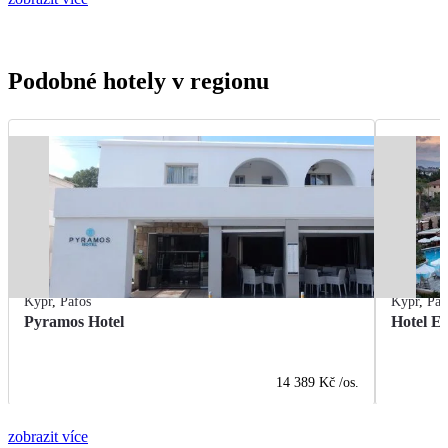
Podobné hotely v regionu
Kypr
,
Pafos
Kypr
,
Paf
Pyramos Hotel
Hotel E
14 389 Kč
/os.
zobrazit více