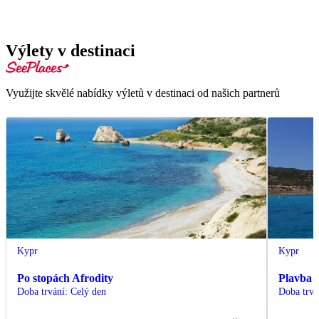
Výlety v destinaci
Využijte skvělé nabídky výletů v destinaci od našich partnerů
Kypr
Kypr
Po stopách Afrodity
Plavba 
Doba trvání
:
Celý den
Doba trvá