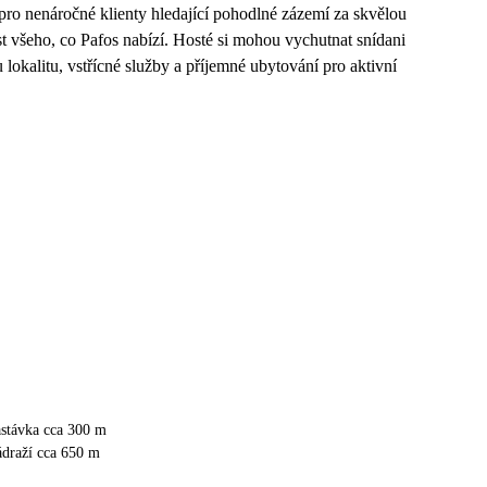
u pro nenáročné klienty hledající pohodlné zázemí za skvělou
t všeho, co Pafos nabízí. Hosté si mohou vychutnat snídani
lokalitu, vstřícné služby a příjemné ubytování pro aktivní
astávka cca 300 m
ádraží cca 650 m