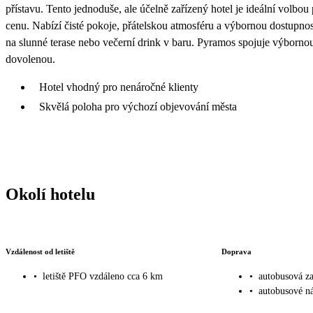
přístavu. Tento jednoduše, ale účelně zařízený hotel je ideální volbo
cenu. Nabízí čisté pokoje, přátelskou atmosféru a výbornou dostupnos
na slunné terase nebo večerní drink v baru. Pyramos spojuje výbornou 
dovolenou.
Hotel vhodný pro nenáročné klienty
Skvělá poloha pro výchozí objevování města
Okolí hotelu
Vzdálenost od letiště
Doprava
•
letiště PFO vzdáleno cca 6 km
•
autobusová z
•
autobusové n