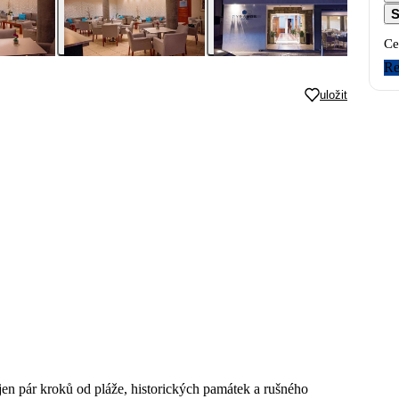
S
Ce
Re
uložit
jen pár kroků od pláže, historických památek a rušného