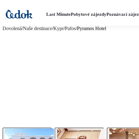
Last Minute
Pobytové zájezdy
Poznávací záje
více fotografií (11)
Dovolená
/
Naše destinace
/
Kypr
/
Pafos
/
Pyramos Hotel