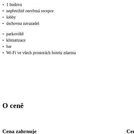
•
1 budova
•
nepřetržitě otevřená recepce
•
lobby
•
úschovna zavazadel
•
parkoviště
•
klimatizace
•
bar
•
Wi-Fi ve všech prostorách hotelu zdarma
O ceně
Cena zahrnuje
Ce