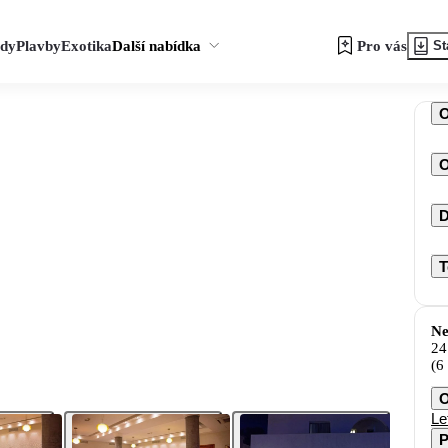
zdy
Plavby
Exotika
Další nabídka
Pro vás
St
O
D
T
Ne
24
(6
O
Le
P