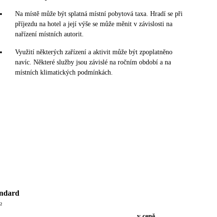
Na místě může být splatná místní pobytová taxa. Hradí se při
příjezdu na hotel a její výše se může měnit v závislosti na
nařízení místních autorit.
Využití některých zařízení a aktivit může být zpoplatněno
navíc. Některé služby jsou závislé na ročním období a na
místních klimatických podmínkách.
andard
²
v ceně