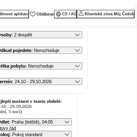
áhnout aplikaci
Oblíbené
CS / Kč
Klientská zóna Můj Čedok
Osoby
:
2 dospělí
dkud pojedete
:
Nerozhoduje
élka pobytu
:
Nerozhoduje
ermín
:
24.10 - 29.10.2026
jlepší možnost v tomto období:
.10
-
29.10.2026
 dní, 5 nocí)
dlet
:
Praha (letiště), 04:05
tový řád
okoj
:
Pokoj standard