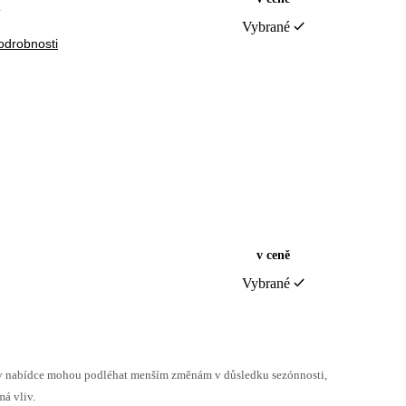
l
Vybrané
odrobnosti
v ceně
Vybrané
h v nabídce mohou podléhat menším změnám v důsledku sezónnosti,
á vliv.