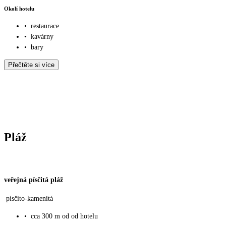
Okolí hotelu
•
restaurace
•
kavárny
•
bary
Přečtěte si více
Pláž
veřejná písčitá pláž
písčito-kamenitá
•
cca 300 m od od hotelu