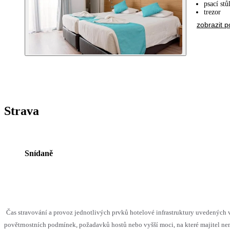
psací stů
trezor
zobrazit p
Strava
Snídaně
Čas stravování a provoz jednotlivých prvků hotelové infrastruktury uvedenýc
povětrnostních podmínek, požadavků hostů nebo vyšší moci, na které majitel nem