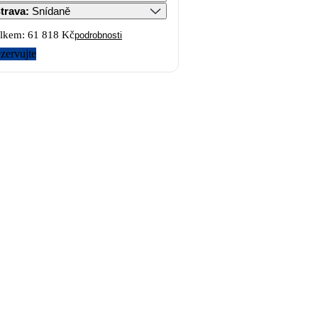
trava
:
Snídaně
lkem:
61 818 Kč
podrobnosti
zervujte