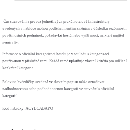
Čas stravování a provoz jednotlivých prvků hotelové infrastruktury
uvedených v nabídce mohou podléhat menším změnám v důsledku sezónnosti,
povětrnostních podmínek, požadavků hostů nebo vyšší moci, na které majitel
nemá vliv.
Informace o oficiální kategorizaci hotelu je v souladu s kategorizací
používanou v příslušné zemi. Každá země uplatňuje vlastní kritéria pro udělení
konkrétní kategorie.
Polovina hvězdičky uvedená ve slovním popisu může označovat
nadhodnocenou nebo podhodnocenou kategorii ve srovnání s oficiální
kategorií.
Kód nabídky:
ACYLCABAYQ