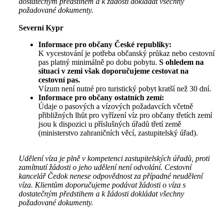
dostatečným předstihem a k žádosti dokládat všechny
požadované dokumenty.
Severní Kypr
Informace pro občany České republiky:
K vycestování je potřeba občanský průkaz nebo cestovní
pas platný minimálně po dobu pobytu.
S ohledem na
situaci v zemi však doporučujeme cestovat na
cestovní pas.
Vízum není nutné pro turistický pobyt kratší než 30 dní.
Informace pro občany ostatních zemí:
Údaje o pasových a vízových požadavcích včetně
přibližných lhůt pro vyřízení víz pro občany třetích zemí
jsou k dispozici u příslušných úřadů třetí země
(ministerstvo zahraničních věcí, zastupitelský úřad).
Udělení víza je plně v kompetenci zastupitelských úřadů, proti
zamítnutí žádosti o jeho udělení není odvolání. Cestovní
kancelář Čedok nenese odpovědnost za případné neudělení
víza. Klientům doporučujeme podávat žádosti o víza s
dostatečným předstihem a k žádosti dokládat všechny
požadované dokumenty.