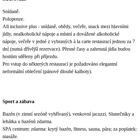
Snídaně.
Polopenze.
All inclusive plus - snídaně, obědy, večeře, snack mezi hlavními
jídly, nealkoholické nápoje a místní a dovážené alkoholické
nápoje, večeře v jedné z vybraných à la carte restaurací jednou za 7
dní (nutná dřívější rezervace). Přesné časy a zahrnutá jídla budou
hostům sděleny při příjezdu.
Pro vstup do některých restaurací je požadováno elegantní
neformální oblečení (pánové dlouhé kalhoty).
Sport a zábava
Bazén (v zimní sezóně vyhřívaný), venkovní jacuzzi. Slunečníky a
lehátka u bazénů zdarma.
SPA centrum: zdarma: krytý bazén, fitness, sauna, pára; za poplatek:
masáže.