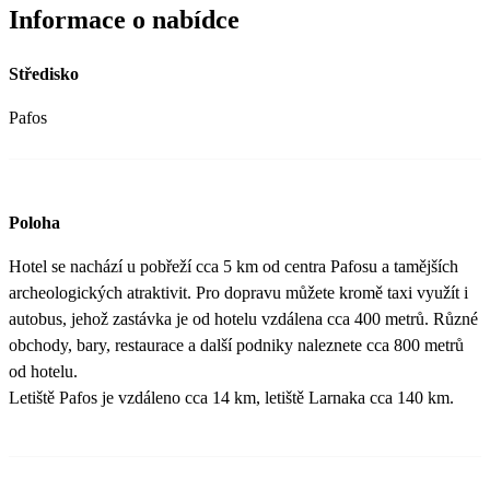
Informace o nabídce
Středisko
Pafos
Poloha
Hotel se nachází u pobřeží cca 5 km od centra Pafosu a tamějších
archeologických atraktivit. Pro dopravu můžete kromě taxi využít i
autobus, jehož zastávka je od hotelu vzdálena cca 400 metrů. Různé
obchody, bary, restaurace a další podniky naleznete cca 800 metrů
od hotelu.
Letiště Pafos je vzdáleno cca 14 km, letiště Larnaka cca 140 km.