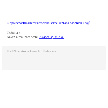
O společnosti
Kariéra
Partnerská sekce
Ochrana osobních údajů
Čedok a.s
Návrh a realizace webu
Axabee sp. z. o.o.
© 2026, cestovní kancelář Čedok a.s.