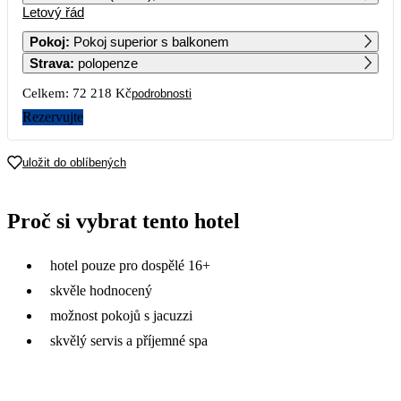
Letový řád
1
2
Pokoj
:
Pokoj superior s balkonem
Strava
:
polopenze
3
4
5
6
7
8
9
Celkem:
72 218 Kč
podrobnosti
10
11
12
13
14
15
16
Rezervujte
17
18
19
20
21
22
23
uložit do oblíbených
36 109
38 679
36 309
40 389
49 469
24
25
26
27
28
29
30
Proč si vybrat tento hotel
40 789
44 629
37 509
29 859
34 899
42 029
53 559
31
hotel pouze pro dospělé 16+
35 169
skvěle hodnocený
možnost pokojů s jacuzzi
skvělý servis a příjemné spa