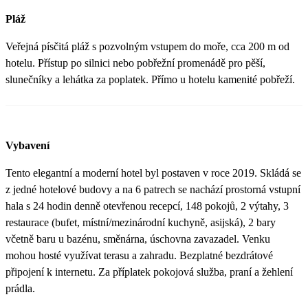
Pláž
Veřejná písčitá pláž s pozvolným vstupem do moře, cca 200 m od
hotelu. Přístup po silnici nebo pobřežní promenádě pro pěší,
slunečníky a lehátka za poplatek. Přímo u hotelu kamenité pobřeží.
Vybavení
Tento elegantní a moderní hotel byl postaven v roce 2019. Skládá se
z jedné hotelové budovy a na 6 patrech se nachází prostorná vstupní
hala s 24 hodin denně otevřenou recepcí, 148 pokojů, 2 výtahy, 3
restaurace (bufet, místní/mezinárodní kuchyně, asijská), 2 bary
včetně baru u bazénu, směnárna, úschovna zavazadel. Venku
mohou hosté využívat terasu a zahradu. Bezplatné bezdrátové
připojení k internetu. Za příplatek pokojová služba, praní a žehlení
prádla.