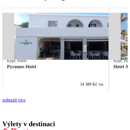
Kypr
,
Pafos
Kypr
,
Paf
Pyramos Hotel
Hotel A
14 389 Kč
/os.
zobrazit více
Výlety v destinaci