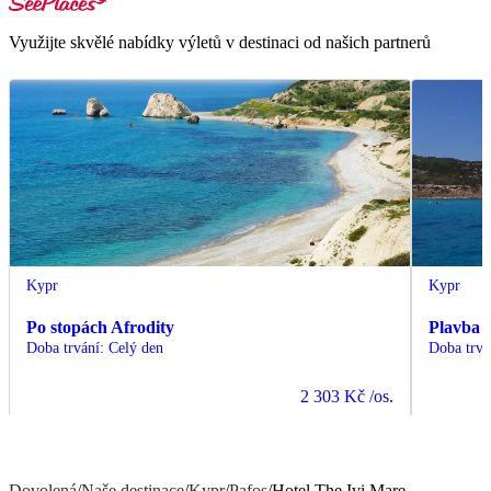
Využijte skvělé nabídky výletů v destinaci od našich partnerů
Kypr
Kypr
Po stopách Afrodity
Plavba 
Doba trvání
:
Celý den
Doba trvá
2 303 Kč
/os.
Dovolená
/
Naše destinace
/
Kypr
/
Pafos
/
Hotel The Ivi Mare