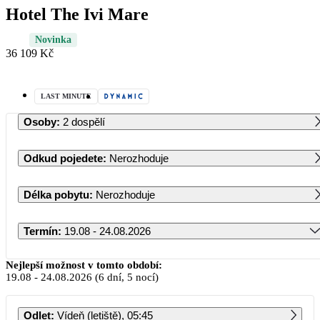
Hotel The Ivi Mare
Novinka
36 109 Kč
LAST MINUTE
Osoby
:
2 dospělí
Odkud pojedete
:
Nerozhoduje
Délka pobytu
:
Nerozhoduje
Termín
:
19.08 - 24.08.2026
Srpen 2026
Nejlepší možnost v tomto období:
19.08
-
24.08.2026
(6 dní, 5 nocí)
PO
ÚT
ST
ČT
PÁ
SO
NE
Odlet
:
Vídeň (letiště), 05:45