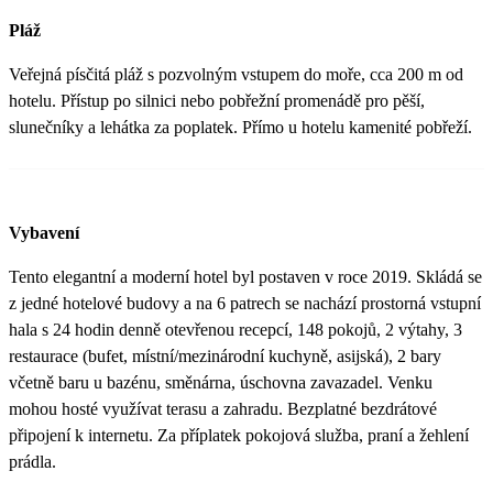
Pláž
Veřejná písčitá pláž s pozvolným vstupem do moře, cca 200 m od
hotelu. Přístup po silnici nebo pobřežní promenádě pro pěší,
slunečníky a lehátka za poplatek. Přímo u hotelu kamenité pobřeží.
Vybavení
Tento elegantní a moderní hotel byl postaven v roce 2019. Skládá se
z jedné hotelové budovy a na 6 patrech se nachází prostorná vstupní
hala s 24 hodin denně otevřenou recepcí, 148 pokojů, 2 výtahy, 3
restaurace (bufet, místní/mezinárodní kuchyně, asijská), 2 bary
včetně baru u bazénu, směnárna, úschovna zavazadel. Venku
mohou hosté využívat terasu a zahradu. Bezplatné bezdrátové
připojení k internetu. Za příplatek pokojová služba, praní a žehlení
prádla.