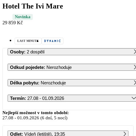
Hotel The Ivi Mare
Novinka
29 859 Kč
LAST MINUTE
Osoby
:
2 dospělí
Odkud pojedete
:
Nerozhoduje
Délka pobytu
:
Nerozhoduje
Termín
:
27.08 - 01.09.2026
Srpen 2026
Nejlepší možnost v tomto období:
27.08
-
01.09.2026
(6 dní, 5 nocí)
PO
ÚT
ST
ČT
PÁ
SO
NE
Odlet
:
Vídeň (letiště), 19:35