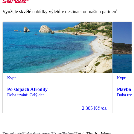
Využijte skvělé nabídky výletů v destinaci od našich partnerů
Kypr
Kypr
Po stopách Afrodity
Plavba 
Doba trvání
:
Celý den
Doba trvá
2 305 Kč
/os.
Dovolená
/
Naše destinace
/
Kypr
/
Pafos
/
Hotel The Ivi Mare