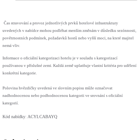
Čas stravování a provoz jednotlivých prvků hotelové infrastruktury
uvedených v nabídce mohou podléhat menším změnám v důsledku sezónnosti,
povětrnostních podmínek, požadavků hostů nebo vyšší moci, na které majitel
nemá vliv.
Informace o oficiální kategorizaci hotelu je v souladu s kategorizací
používanou v příslušné zemi. Každá země uplatňuje vlastní kritéria pro udělení
konkrétní kategorie.
Polovina hvězdičky uvedená ve slovním popisu může označovat
nadhodnocenou nebo podhodnocenou kategorii ve srovnání s oficiální
kategorií.
Kód nabídky:
ACYLCABAYQ