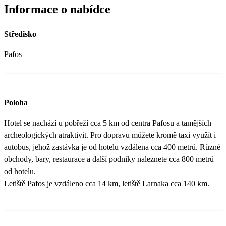
Informace o nabídce
Středisko
Pafos
Poloha
Hotel se nachází u pobřeží cca 5 km od centra Pafosu a tamějších
archeologických atraktivit. Pro dopravu můžete kromě taxi využít i
autobus, jehož zastávka je od hotelu vzdálena cca 400 metrů. Různé
obchody, bary, restaurace a další podniky naleznete cca 800 metrů
od hotelu.
Letiště Pafos je vzdáleno cca 14 km, letiště Larnaka cca 140 km.