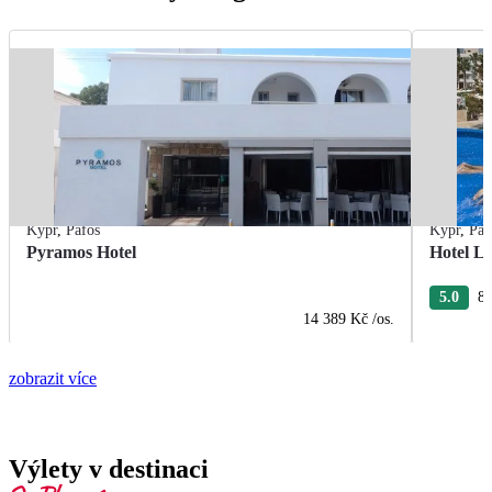
Kypr
,
Pafos
Kypr
,
Paf
Pyramos Hotel
Hotel L
5.0
8 
14 389 Kč
/os.
zobrazit více
Výlety v destinaci