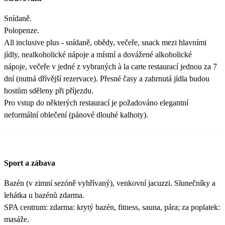
Snídaně.
Polopenze.
All inclusive plus - snídaně, obědy, večeře, snack mezi hlavními
jídly, nealkoholické nápoje a místní a dovážené alkoholické
nápoje, večeře v jedné z vybraných à la carte restaurací jednou za 7
dní (nutná dřívější rezervace). Přesné časy a zahrnutá jídla budou
hostům sděleny při příjezdu.
Pro vstup do některých restaurací je požadováno elegantní
neformální oblečení (pánové dlouhé kalhoty).
Sport a zábava
Bazén (v zimní sezóně vyhřívaný), venkovní jacuzzi. Slunečníky a
lehátka u bazénů zdarma.
SPA centrum: zdarma: krytý bazén, fitness, sauna, pára; za poplatek:
masáže.