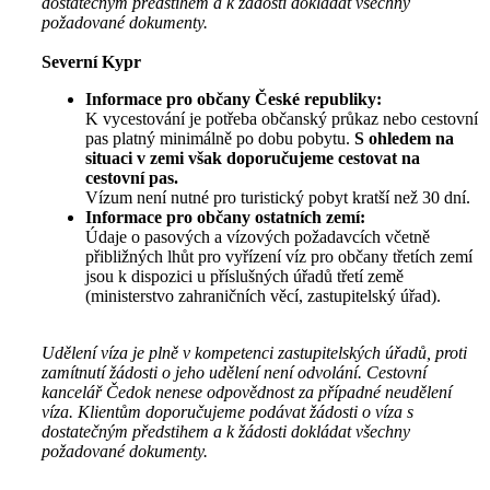
dostatečným předstihem a k žádosti dokládat všechny
požadované dokumenty.
Severní Kypr
Informace pro občany České republiky:
K vycestování je potřeba občanský průkaz nebo cestovní
pas platný minimálně po dobu pobytu.
S ohledem na
situaci v zemi však doporučujeme cestovat na
cestovní pas.
Vízum není nutné pro turistický pobyt kratší než 30 dní.
Informace pro občany ostatních zemí:
Údaje o pasových a vízových požadavcích včetně
přibližných lhůt pro vyřízení víz pro občany třetích zemí
jsou k dispozici u příslušných úřadů třetí země
(ministerstvo zahraničních věcí, zastupitelský úřad).
Udělení víza je plně v kompetenci zastupitelských úřadů, proti
zamítnutí žádosti o jeho udělení není odvolání. Cestovní
kancelář Čedok nenese odpovědnost za případné neudělení
víza. Klientům doporučujeme podávat žádosti o víza s
dostatečným předstihem a k žádosti dokládat všechny
požadované dokumenty.