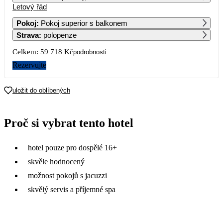
Letový řád
1
2
Pokoj
:
Pokoj superior s balkonem
Strava
:
polopenze
3
4
5
6
7
8
9
Celkem:
59 718 Kč
podrobnosti
10
11
12
13
14
15
16
Rezervujte
17
18
19
20
21
22
23
uložit do oblíbených
38 679
36 069
40 389
49 459
24
25
26
27
28
29
30
Proč si vybrat tento hotel
40 789
44 629
37 509
29 859
34 899
42 029
53 559
31
hotel pouze pro dospělé 16+
35 229
skvěle hodnocený
možnost pokojů s jacuzzi
skvělý servis a příjemné spa