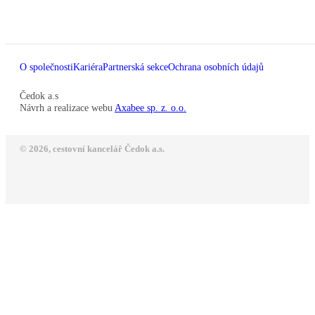
O společnosti
Kariéra
Partnerská sekce
Ochrana osobních údajů
Čedok a.s
Návrh a realizace webu
Axabee sp. z. o.o.
© 2026, cestovní kancelář Čedok a.s.