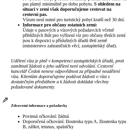
pas platný minimálně po dobu pobytu.
S ohledem na
situaci v zemi však doporučujeme cestovat na
cestovní pas.
Vízum není nutné pro turistický pobyt kratší než 30 dní.
Informace pro občany ostatních zemí:
Údaje o pasových a vízových požadavcích včetně
přibližných lhůt pro vyřízení víz pro občany třetích zemí
jsou k dispozici u příslušných úřadů třetí země
(ministerstvo zahraničních věcí, zastupitelský úřad).
Udělení víza je plně v kompetenci zastupitelských úřadů, proti
zamítnutí žádosti o jeho udělení není odvolání. Cestovní
kancelář Čedok nenese odpovědnost za případné neudělení
víza. Klientům doporučujeme podávat žádosti o víza s
dostatečným předstihem a k žádosti dokládat všechny
požadované dokumenty.
Zdravotní informace a požadavky
Povinná očkování: žádná
Doporučená očkování: žloutenka typu A, žloutenka typu
B, záškrt, tetanus, spalničky