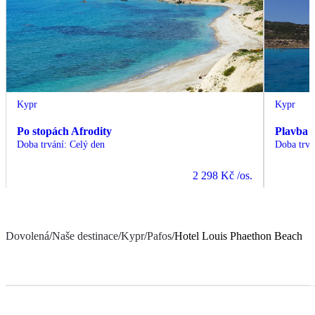
Kypr
Kypr
Po stopách Afrodity
Plavba 
Doba trvání
:
Celý den
Doba trvá
2 298 Kč
/os.
Dovolená
/
Naše destinace
/
Kypr
/
Pafos
/
Hotel Louis Phaethon Beach