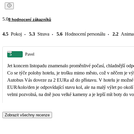
5.0
8 hodnocení zákazníků
4.5
Pokoj
5.3
Strava
5.6
Hodnocení personálu
2.2
Anima
5
Pavel
Jet koncem listopadu znamenalo proměnlivé počasí, chladnější odp
Co se týče polohy hotelu, je trošku mimo město, což v něčem je v
Autobus Vás doveze za 2 EURa až do přístavu. V hotelu je možné p
EUR/kolo/den je odpovídající stavu kol, ale na malý výlet po okolí t
velmi pozvolná, na dně jsou velké kameny a je lepší mít boty do vo
velmi hezké, samotné město je na Řecko velmi čisté, až neskutečně
personál v hotelu je velice vstřícný, vždy ochotně poradí a snaží s
Zobrazit všechny recenze
přání. Úklid každý den, sem tam se opomene na doplnění balené vo
Strava je sice pestrá, ale časem se trošku "ojedla". Koření se mi tot
Další problém je propečení masa "na smrt". Sice z něj člověk nedos