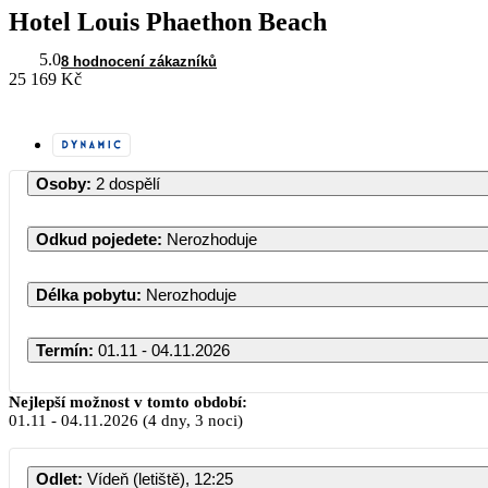
Hotel Louis Phaethon Beach
5.0
8 hodnocení zákazníků
25 169 Kč
Osoby
:
2 dospělí
Odkud pojedete
:
Nerozhoduje
Délka pobytu
:
Nerozhoduje
Termín
:
01.11 - 04.11.2026
Listopad 2026
Nejlepší možnost v tomto období:
01.11
-
04.11.2026
(4 dny, 3 noci)
PO
ÚT
ST
ČT
PÁ
Odlet
:
Vídeň (letiště), 12:25