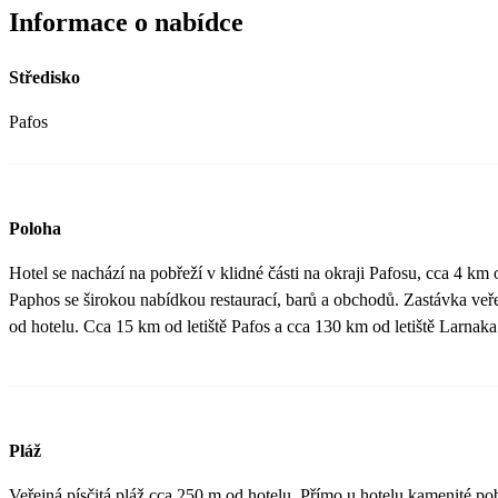
žádný požitek, což je škoda. Nápojů je stále dost a koktejly se dají 
Informace o nabídce
jinak, takže vždy dostanete originál...
Středisko
Pafos
Poloha
Hotel se nachází na pobřeží v klidné části na okraji Pafosu, cca 4 km 
Paphos se širokou nabídkou restaurací, barů a obchodů. Zastávka veř
od hotelu. Cca 15 km od letiště Pafos a cca 130 km od letiště Larnaka
Pláž
Veřejná písčitá pláž cca 250 m od hotelu. Přímo u hotelu kamenité po