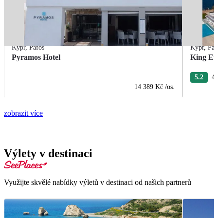
Kypr
,
Pafos
Kypr
,
Paf
Pyramos Hotel
King Ev
5.2
4 
14 389 Kč
/os.
zobrazit více
Výlety v destinaci
Využijte skvělé nabídky výletů v destinaci od našich partnerů