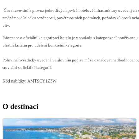
Čas stravování a provoz jednotlivých prvků hotelové infrastruktury uvedenýc
změnám v důsledku sezónnosti, povětrnostních podmínek, požadavků hostů nebo 
vliv.
Informace o oficiální kategorizaci hotelu je v souladu s kategorizací používanou
vlastní kritéria pro udělení konkrétní kategorie.
Polovina hvězdičky uvedená ve slovním popisu může označovat nadhodnoceno
srovnání s oficiální kategorií.
Kód nabídky:
AMTSCY1Z3W
O destinaci