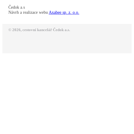
Čedok a.s
Návrh a realizace webu
Axabee sp. z. o.o.
© 2026, cestovní kancelář Čedok a.s.