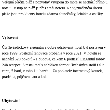
Veřejná písčitá pláž s pozvolný vstupem do moře se nachází přímo u
hotelu. Vstup na pláž je přes areál hotelu. Na vyznačeném úseku
pláže jsou pro klienty hotelu zdarma slunečníky, lehátka a osušky.
Vybavení
Čtyřhvězdičkový elegantní a dobře udržovaný hotel byl postaven v
roce 1999. Poslední renovace proběhla v roce 2021. V hotelu se
nachází 520 pokojů - 1 budova, celkem 6 podlaží. Elegantní lobby,
24h recepce, 5 restaurací s nabídkou formou švédských stolů i á la
carte, 5 barů, z toho 1 u bazénu. Za poplatek: internetový koutek,
prádelna, půjčovna aut a kol.
Ubytování