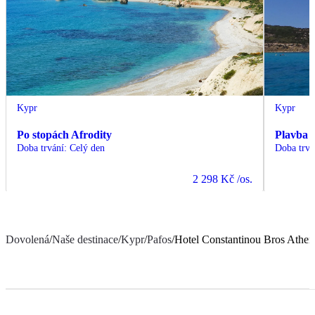
Kypr
Kypr
Po stopách Afrodity
Plavba 
Doba trvání
:
Celý den
Doba trvá
2 298 Kč
/os.
Dovolená
/
Naše destinace
/
Kypr
/
Pafos
/
Hotel Constantinou Bros Athe