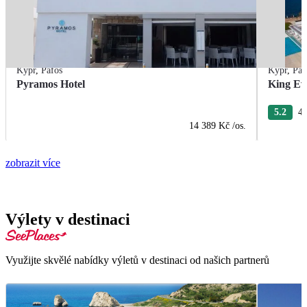
Kypr
,
Pafos
Kypr
,
Paf
Pyramos Hotel
King Ev
5.2
4 
14 389 Kč
/os.
zobrazit více
Výlety v destinaci
Využijte skvělé nabídky výletů v destinaci od našich partnerů