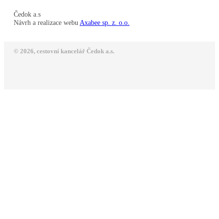
Čedok a.s
Návrh a realizace webu
Axabee sp. z. o.o.
© 2026, cestovní kancelář Čedok a.s.