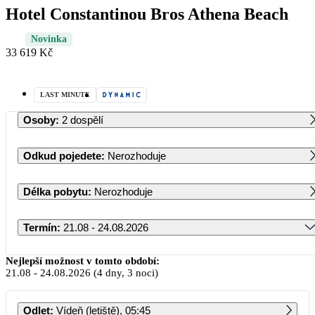
Hotel Constantinou Bros Athena Beach
Novinka
33 619 Kč
LAST MINUTE
Osoby
:
2 dospělí
Odkud pojedete
:
Nerozhoduje
Délka pobytu
:
Nerozhoduje
Termín
:
21.08 - 24.08.2026
Srpen 2026
Nejlepší možnost v tomto období:
21.08
-
24.08.2026
(4 dny, 3 noci)
PO
ÚT
ST
ČT
PÁ
SO
NE
Odlet
:
Vídeň (letiště), 05:45