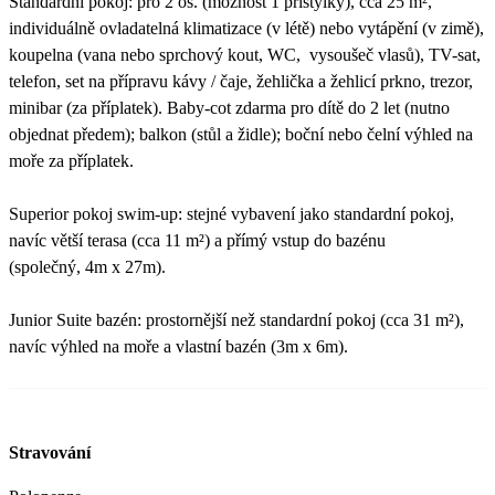
Standardní pokoj: pro 2 os. (možnost 1 přistýlky), cca 25 m²,
individuálně ovladatelná klimatizace (v létě) nebo vytápění (v zimě),
koupelna (vana nebo sprchový kout, WC, vysoušeč vlasů), TV-sat,
telefon, set na přípravu kávy / čaje, žehlička a žehlicí prkno, trezor,
minibar (za příplatek). Baby-cot zdarma pro dítě do 2 let (nutno
objednat předem); balkon (stůl a židle); boční nebo čelní výhled na
moře za příplatek.
Superior pokoj swim-up: stejné vybavení jako standardní pokoj,
navíc větší terasa (cca 11 m²) a přímý vstup do bazénu
(společný, 4m x 27m).
Junior Suite bazén: prostornější než standardní pokoj (cca 31 m²),
navíc výhled na moře a vlastní bazén (3m x 6m).
Stravování