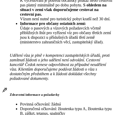
K vycestování je potřeba občanský průkaz nebo cestovní
pas platný minimálně po dobu pobytu.
S ohledem na
situaci v zemi však doporučujeme cestovat na
cestovní pas.
Vízum není nutné pro turistický pobyt kratší než 30 dní.
Informace pro občany ostatních zemí:
Údaje o pasových a vízových požadavcích včetně
přibližných lhůt pro vyřízení víz pro občany třetích zemí
jsou k dispozici u příslušných úřadů třetí země
(ministerstvo zahraničních věcí, zastupitelský úřad).
Udělení víza je plně v kompetenci zastupitelských úřadů, proti
zamítnutí žádosti o jeho udělení není odvolání. Cestovní
kancelář Čedok nenese odpovědnost za případné neudělení
víza. Klientům doporučujeme podávat žádosti o víza s
dostatečným předstihem a k žádosti dokládat všechny
požadované dokumenty.
Zdravotní informace a požadavky
Povinná očkování: žádná
Doporučená očkování: žloutenka typu A, žloutenka typu
B, záškrt, tetanus, spalničky