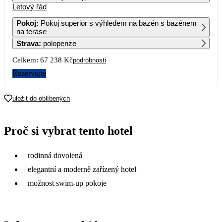
Letový řád
1
2
Pokoj
:
Pokoj superior s výhledem na bazén s bazénem
na terase
3
4
5
6
7
8
9
Strava
:
polopenze
Celkem:
67 238 Kč
podrobnosti
10
11
12
13
14
15
16
Rezervujte
17
18
19
20
21
22
23
42 889
42 949
43 299
33 619
34 679
44 559
uložit do oblíbených
24
25
26
27
28
29
30
35 079
42 709
45 719
36 399
42 909
34 679
35 959
Proč si vybrat tento hotel
31
35 929
rodinná dovolená
elegantní a moderně zařízený hotel
možnost swim-up pokoje