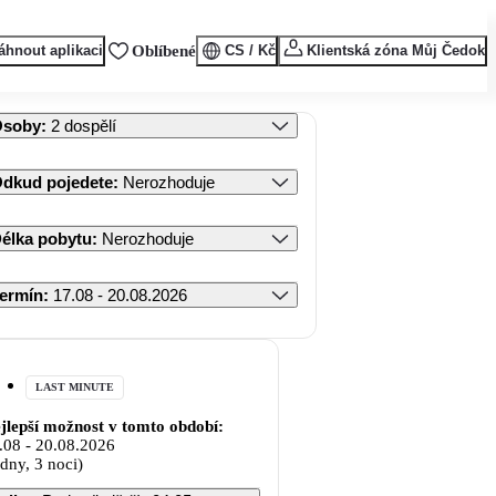
áhnout aplikaci
Oblíbené
CS / Kč
Klientská zóna Můj Čedok
Osoby
:
2 dospělí
dkud pojedete
:
Nerozhoduje
élka pobytu
:
Nerozhoduje
ermín
:
17.08 - 20.08.2026
LAST MINUTE
jlepší možnost v tomto období:
.08
-
20.08.2026
 dny, 3 noci)