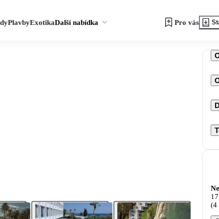
zdy
Plavby
Exotika
Další nabídka
Pro vás
St
O
D
T
Ne
17
(4