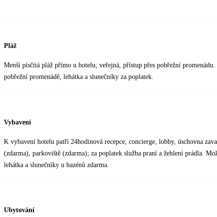
Pláž
Menší písčitá pláž přímo u hotelu; veřejná, přístup přes pobřežní promenádu. 
pobřežní promenádě, lehátka a slunečníky za poplatek.
Vybavení
K vybavení hotelu patří 24hodinová recepce, concierge, lobby, úschovna zavaza
(zdarma), parkoviště (zdarma); za poplatek služba praní a žehlení prádla. Mo
lehátka a slunečníky u bazénů zdarma.
Ubytování