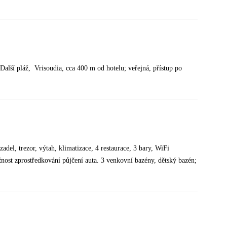
Další pláž, Vrisoudia, cca 400 m od hotelu; veřejná, přístup po
del, trezor, výtah, klimatizace, 4 restaurace, 3 bary, WiFi
žnost zprostředkování půjčení auta. 3 venkovní bazény, dětský bazén;