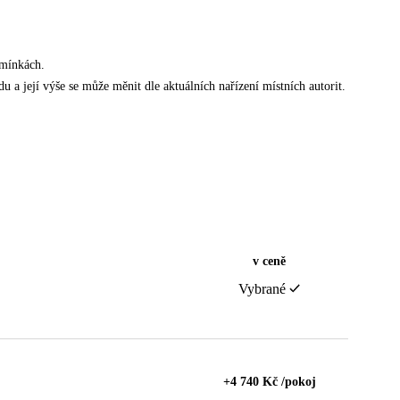
dmínkách.
u a její výše se může měnit dle aktuálních nařízení místních autorit.
v ceně
Vybrané
+4 740 Kč /pokoj