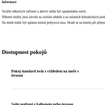
Informace
Využití některých zařízení a aktivit může být zpoplatněno navíc.
Některé služby jsou závislé na ročním období a na místních klimatických po
Na místě může být splatná místní pobytová taxa. Hradí se na hotelu při příjezd
Dostupnost pokojů
Pokoj standard twin s výhledem na moře s
terasou
Suite seafront s balkonem nebo terasou