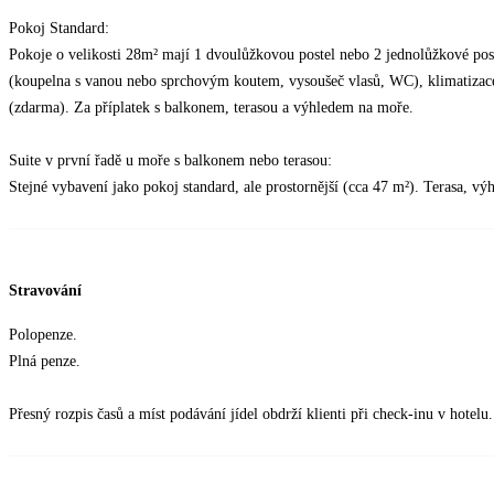
Pokoj Standard:
Pokoje o velikosti 28m² mají 1 dvoulůžkovou postel nebo 2 jednolůžkové poste
(koupelna s vanou nebo sprchovým koutem, vysoušeč vlasů, WC), klimatizace, 
(zdarma). Za příplatek s balkonem, terasou a výhledem na moře.
Suite v první řadě u moře s balkonem nebo terasou:
Stejné vybavení jako pokoj standard, ale prostornější (cca 47 m²). Terasa, vý
Stravování
Polopenze.
Plná penze.
Přesný rozpis časů a míst podávání jídel obdrží klienti při check-inu v hotelu.