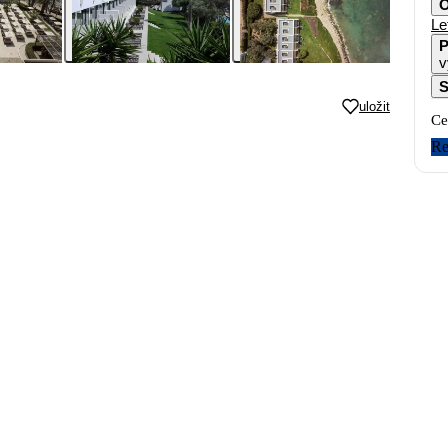
O
Le
P
v
S
uložit
Ce
Re