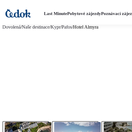
Last Minute
Pobytové zájezdy
Poznávací záje
více fotografií (25)
Dovolená
/
Naše destinace
/
Kypr
/
Pafos
/
Hotel Almyra