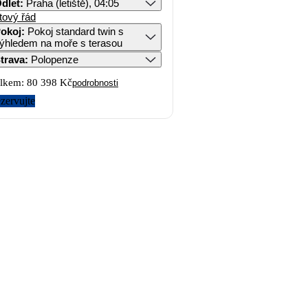
dlet
:
Praha (letiště), 04:05
tový řád
okoj
:
Pokoj standard twin s
ýhledem na moře s terasou
trava
:
Polopenze
lkem:
80 398 Kč
podrobnosti
zervujte