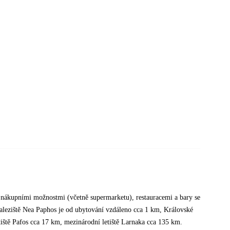
 s nákupními možnostmi (včetně supermarketu), restauracemi a bary se
naleziště Nea Paphos je od ubytování vzdáleno cca 1 km, Královské
iště Pafos cca 17 km, mezinárodní letiště Larnaka cca 135 km.